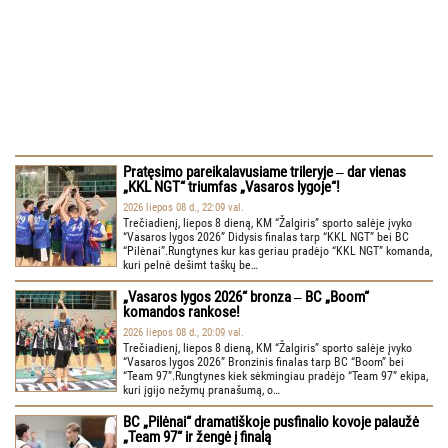
Pratęsimo pareikalavusiame trileryje ‒ dar vienas
„KKL NGT“ triumfas „Vasaros lygoje“!
2026 liepos 08 d., 22:09 val.
Trečiadienį, liepos 8 dieną, KM “Žalgiris” sporto salėje įvyko
“Vasaros lygos 2026” Didysis finalas tarp “KKL NGT” bei BC
“Pilėnai”.Rungtynes kur kas geriau pradėjo “KKL NGT” komanda,
kuri pelnė dešimt taškų be…
„Vasaros lygos 2026“ bronza ‒ BC „Boom“
komandos rankose!
2026 liepos 08 d., 20:09 val.
Trečiadienį, liepos 8 dieną, KM “Žalgiris” sporto salėje įvyko
“Vasaros lygos 2026” Bronzinis finalas tarp BC “Boom” bei
“Team 97”.Rungtynes kiek sėkmingiau pradėjo “Team 97” ekipa,
kuri įgijo nežymų pranašumą, o…
BC „Pilėnai“ dramatiškoje pusfinalio kovoje palaužė
„Team 97“ ir žengė į finalą