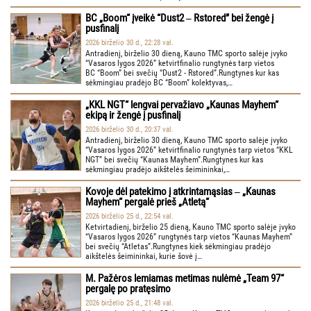
BC „Boom“ įveikė “Dust2 ‒ Rstored” bei žengė į
pusfinalį
2026 birželio 30 d., 22:28 val.
Antradienį, birželio 30 dieną, Kauno TMC sporto salėje įvyko
“Vasaros lygos 2026” ketvirtfinalio rungtynės tarp vietos
BC “Boom” bei svečių “Dust2 - Rstored”.Rungtynes kur kas
sėkmingiau pradėjo BC “Boom” kolektyvas,…
„KKL NGT“ lengvai pervažiavo „Kaunas Mayhem“
ekipą ir žengė į pusfinalį
2026 birželio 30 d., 20:37 val.
Antradienį, birželio 30 dieną, Kauno TMC sporto salėje įvyko
“Vasaros lygos 2026” ketvirtfinalio rungtynės tarp vietos “KKL
NGT” bei svečių “Kaunas Mayhem”.Rungtynes kur kas
sėkmingiau pradėjo aikštelės šeimininkai,…
Kovoje dėl patekimo į atkrintamąsias ‒ „Kaunas
Mayhem“ pergalė prieš „Atletą“
2026 birželio 25 d., 22:54 val.
Ketvirtadienį, birželio 25 dieną, Kauno TMC sporto salėje įvyko
“Vasaros lygos 2026” rungtynės tarp vietos “Kaunas Mayhem”
bei svečių “Atletas”.Rungtynes kiek sėkmingiau pradėjo
aikštelės šeimininkai, kurie šovė į…
M. Pažėros lemiamas metimas nulėmė „Team 97“
pergalę po pratęsimo
2026 birželio 25 d., 21:48 val.