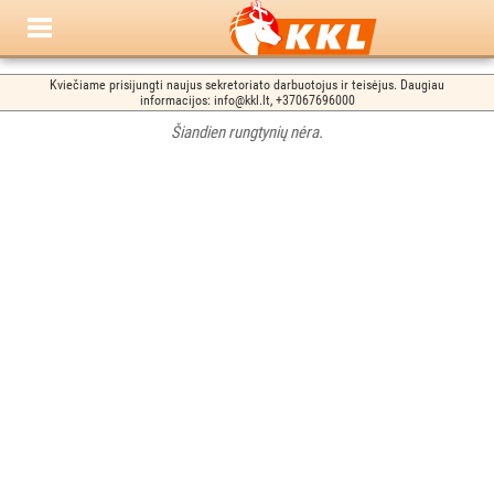
Kviečiame prisijungti naujus sekretoriato darbuotojus ir teisėjus. Daugiau
informacijos: info@kkl.lt, +37067696000
Šiandien rungtynių nėra.