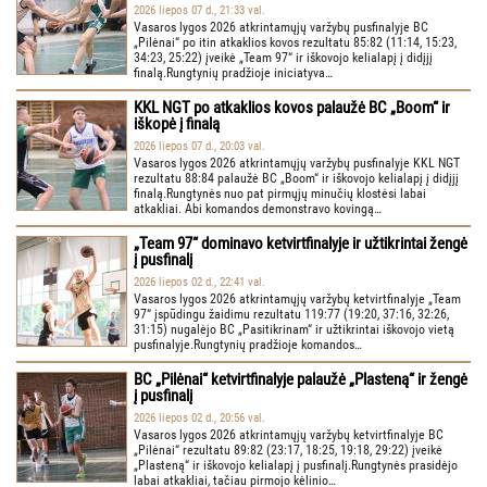
2026 liepos 07 d., 21:33 val.
Vasaros lygos 2026 atkrintamųjų varžybų pusfinalyje BC
„Pilėnai“ po itin atkaklios kovos rezultatu 85:82 (11:14, 15:23,
34:23, 25:22) įveikė „Team 97“ ir iškovojo kelialapį į didįjį
finalą.Rungtynių pradžioje iniciatyva…
KKL NGT po atkaklios kovos palaužė BC „Boom“ ir
iškopė į finalą
2026 liepos 07 d., 20:03 val.
Vasaros lygos 2026 atkrintamųjų varžybų pusfinalyje KKL NGT
rezultatu 88:84 palaužė BC „Boom“ ir iškovojo kelialapį į didįjį
finalą.Rungtynės nuo pat pirmųjų minučių klostėsi labai
atkakliai. Abi komandos demonstravo kovingą…
„Team 97“ dominavo ketvirtfinalyje ir užtikrintai žengė
į pusfinalį
2026 liepos 02 d., 22:41 val.
Vasaros lygos 2026 atkrintamųjų varžybų ketvirtfinalyje „Team
97“ įspūdingu žaidimu rezultatu 119:77 (19:20, 37:16, 32:26,
31:15) nugalėjo BC „Pasitikrinam“ ir užtikrintai iškovojo vietą
pusfinalyje.Rungtynių pradžioje komandos…
BC „Pilėnai“ ketvirtfinalyje palaužė „Plasteną“ ir žengė
į pusfinalį
2026 liepos 02 d., 20:56 val.
Vasaros lygos 2026 atkrintamųjų varžybų ketvirtfinalyje BC
„Pilėnai“ rezultatu 89:82 (23:17, 18:25, 19:18, 29:22) įveikė
„Plasteną“ ir iškovojo kelialapį į pusfinalį.Rungtynės prasidėjo
labai atkakliai, tačiau pirmojo kėlinio…