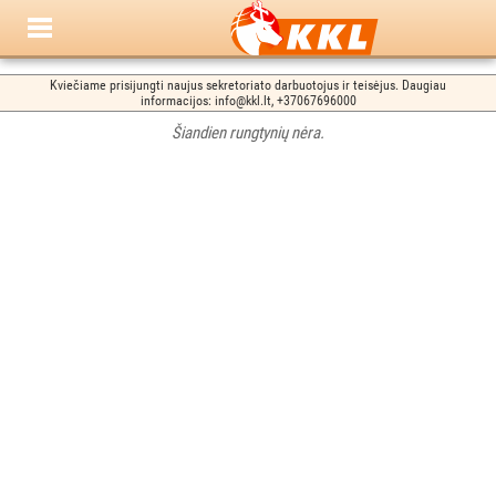
Kviečiame prisijungti naujus sekretoriato darbuotojus ir teisėjus. Daugiau
informacijos: info@kkl.lt, +37067696000
Šiandien rungtynių nėra.