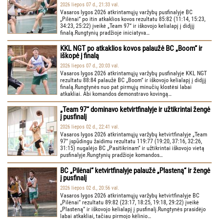
2026 liepos 07 d., 21:33 val.
Vasaros lygos 2026 atkrintamųjų varžybų pusfinalyje BC
„Pilėnai“ po itin atkaklios kovos rezultatu 85:82 (11:14, 15:23,
34:23, 25:22) įveikė „Team 97“ ir iškovojo kelialapį į didįjį
finalą.Rungtynių pradžioje iniciatyva…
KKL NGT po atkaklios kovos palaužė BC „Boom“ ir
iškopė į finalą
2026 liepos 07 d., 20:03 val.
Vasaros lygos 2026 atkrintamųjų varžybų pusfinalyje KKL NGT
rezultatu 88:84 palaužė BC „Boom“ ir iškovojo kelialapį į didįjį
finalą.Rungtynės nuo pat pirmųjų minučių klostėsi labai
atkakliai. Abi komandos demonstravo kovingą…
„Team 97“ dominavo ketvirtfinalyje ir užtikrintai žengė
į pusfinalį
2026 liepos 02 d., 22:41 val.
Vasaros lygos 2026 atkrintamųjų varžybų ketvirtfinalyje „Team
97“ įspūdingu žaidimu rezultatu 119:77 (19:20, 37:16, 32:26,
31:15) nugalėjo BC „Pasitikrinam“ ir užtikrintai iškovojo vietą
pusfinalyje.Rungtynių pradžioje komandos…
BC „Pilėnai“ ketvirtfinalyje palaužė „Plasteną“ ir žengė
į pusfinalį
2026 liepos 02 d., 20:56 val.
Vasaros lygos 2026 atkrintamųjų varžybų ketvirtfinalyje BC
„Pilėnai“ rezultatu 89:82 (23:17, 18:25, 19:18, 29:22) įveikė
„Plasteną“ ir iškovojo kelialapį į pusfinalį.Rungtynės prasidėjo
labai atkakliai, tačiau pirmojo kėlinio…