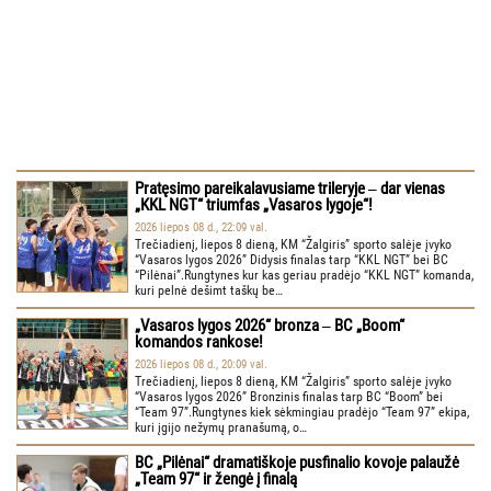
Pratęsimo pareikalavusiame trileryje ‒ dar vienas
„KKL NGT“ triumfas „Vasaros lygoje“!
2026 liepos 08 d., 22:09 val.
Trečiadienį, liepos 8 dieną, KM “Žalgiris” sporto salėje įvyko
“Vasaros lygos 2026” Didysis finalas tarp “KKL NGT” bei BC
“Pilėnai”.Rungtynes kur kas geriau pradėjo “KKL NGT” komanda,
kuri pelnė dešimt taškų be…
„Vasaros lygos 2026“ bronza ‒ BC „Boom“
komandos rankose!
2026 liepos 08 d., 20:09 val.
Trečiadienį, liepos 8 dieną, KM “Žalgiris” sporto salėje įvyko
“Vasaros lygos 2026” Bronzinis finalas tarp BC “Boom” bei
“Team 97”.Rungtynes kiek sėkmingiau pradėjo “Team 97” ekipa,
kuri įgijo nežymų pranašumą, o…
BC „Pilėnai“ dramatiškoje pusfinalio kovoje palaužė
„Team 97“ ir žengė į finalą