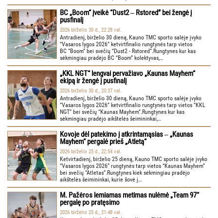
BC „Boom“ įveikė “Dust2 ‒ Rstored” bei žengė į
pusfinalį
2026 birželio 30 d., 22:28 val.
Antradienį, birželio 30 dieną, Kauno TMC sporto salėje įvyko
“Vasaros lygos 2026” ketvirtfinalio rungtynės tarp vietos
BC “Boom” bei svečių “Dust2 - Rstored”.Rungtynes kur kas
sėkmingiau pradėjo BC “Boom” kolektyvas,…
„KKL NGT“ lengvai pervažiavo „Kaunas Mayhem“
ekipą ir žengė į pusfinalį
2026 birželio 30 d., 20:37 val.
Antradienį, birželio 30 dieną, Kauno TMC sporto salėje įvyko
“Vasaros lygos 2026” ketvirtfinalio rungtynės tarp vietos “KKL
NGT” bei svečių “Kaunas Mayhem”.Rungtynes kur kas
sėkmingiau pradėjo aikštelės šeimininkai,…
Kovoje dėl patekimo į atkrintamąsias ‒ „Kaunas
Mayhem“ pergalė prieš „Atletą“
2026 birželio 25 d., 22:54 val.
Ketvirtadienį, birželio 25 dieną, Kauno TMC sporto salėje įvyko
“Vasaros lygos 2026” rungtynės tarp vietos “Kaunas Mayhem”
bei svečių “Atletas”.Rungtynes kiek sėkmingiau pradėjo
aikštelės šeimininkai, kurie šovė į…
M. Pažėros lemiamas metimas nulėmė „Team 97“
pergalę po pratęsimo
2026 birželio 25 d., 21:48 val.