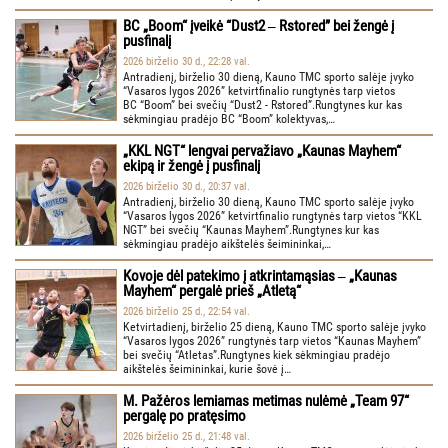
BC „Boom“ įveikė “Dust2 ‒ Rstored” bei žengė į
pusfinalį
2026 birželio 30 d., 22:28 val.
Antradienį, birželio 30 dieną, Kauno TMC sporto salėje įvyko
“Vasaros lygos 2026” ketvirtfinalio rungtynės tarp vietos
BC “Boom” bei svečių “Dust2 - Rstored”.Rungtynes kur kas
sėkmingiau pradėjo BC “Boom” kolektyvas,…
„KKL NGT“ lengvai pervažiavo „Kaunas Mayhem“
ekipą ir žengė į pusfinalį
2026 birželio 30 d., 20:37 val.
Antradienį, birželio 30 dieną, Kauno TMC sporto salėje įvyko
“Vasaros lygos 2026” ketvirtfinalio rungtynės tarp vietos “KKL
NGT” bei svečių “Kaunas Mayhem”.Rungtynes kur kas
sėkmingiau pradėjo aikštelės šeimininkai,…
Kovoje dėl patekimo į atkrintamąsias ‒ „Kaunas
Mayhem“ pergalė prieš „Atletą“
2026 birželio 25 d., 22:54 val.
Ketvirtadienį, birželio 25 dieną, Kauno TMC sporto salėje įvyko
“Vasaros lygos 2026” rungtynės tarp vietos “Kaunas Mayhem”
bei svečių “Atletas”.Rungtynes kiek sėkmingiau pradėjo
aikštelės šeimininkai, kurie šovė į…
M. Pažėros lemiamas metimas nulėmė „Team 97“
pergalę po pratęsimo
2026 birželio 25 d., 21:48 val.