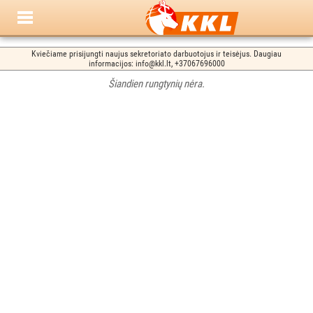
Kviečiame prisijungti naujus sekretoriato darbuotojus ir teisėjus. Daugiau
informacijos: info@kkl.lt, +37067696000
Šiandien rungtynių nėra.