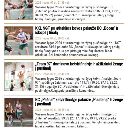
2026 liepos 07 d., 21:33 val.
Vasaros lygos 2026 atkrintamųjų varžybų pusfinalyje BC
„Pilėnai“ po itin atkaklios kovos rezultatu 85:82 (11:14, 15:23,
34:23, 25:22) įveikė „Team 97“ ir iškovojo kelialapį į didįjį
finalą.Rungtynių pradžioje iniciatyva…
KKL NGT po atkaklios kovos palaužė BC „Boom“ ir
iškopė į finalą
2026 liepos 07 d., 20:03 val.
Vasaros lygos 2026 atkrintamųjų varžybų pusfinalyje KKL NGT
rezultatu 88:84 palaužė BC „Boom“ ir iškovojo kelialapį į didįjį
finalą.Rungtynės nuo pat pirmųjų minučių klostėsi labai
atkakliai. Abi komandos demonstravo kovingą…
„Team 97“ dominavo ketvirtfinalyje ir užtikrintai žengė
į pusfinalį
2026 liepos 02 d., 22:41 val.
Vasaros lygos 2026 atkrintamųjų varžybų ketvirtfinalyje „Team
97“ įspūdingu žaidimu rezultatu 119:77 (19:20, 37:16, 32:26,
31:15) nugalėjo BC „Pasitikrinam“ ir užtikrintai iškovojo vietą
pusfinalyje.Rungtynių pradžioje komandos…
BC „Pilėnai“ ketvirtfinalyje palaužė „Plasteną“ ir žengė
į pusfinalį
2026 liepos 02 d., 20:56 val.
Vasaros lygos 2026 atkrintamųjų varžybų ketvirtfinalyje BC
„Pilėnai“ rezultatu 89:82 (23:17, 18:25, 19:18, 29:22) įveikė
„Plasteną“ ir iškovojo kelialapį į pusfinalį.Rungtynės prasidėjo
labai atkakliai, tačiau pirmojo kėlinio…