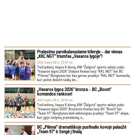
Pratęsimo pareikalavusiame trileryje ‒ dar vienas
„KKL NGT“ triumfas „Vasaros lygoje“!
2026 liepos 08 d., 22:09 val.
Trečiadienį, liepos 8 dieną, KM “Žalgiris” sporto salėje įvyko
“Vasaros lygos 2026” Didysis finalas tarp “KKL NGT” bei BC
“Pilėnai”.Rungtynes kur kas geriau pradėjo “KKL NGT” komanda,
kuri pelnė dešimt taškų be…
„Vasaros lygos 2026“ bronza ‒ BC „Boom“
komandos rankose!
2026 liepos 08 d., 20:09 val.
Trečiadienį, liepos 8 dieną, KM “Žalgiris” sporto salėje įvyko
“Vasaros lygos 2026” Bronzinis finalas tarp BC “Boom” bei
“Team 97”.Rungtynes kiek sėkmingiau pradėjo “Team 97” ekipa,
kuri įgijo nežymų pranašumą, o…
BC „Pilėnai“ dramatiškoje pusfinalio kovoje palaužė
„Team 97“ ir žengė į finalą