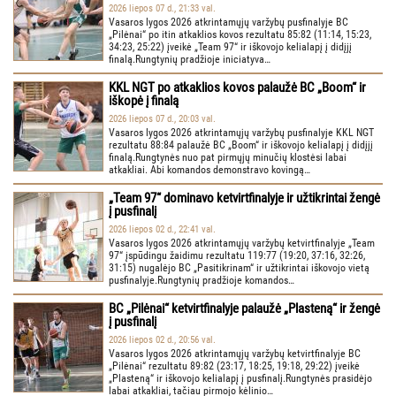
2026 liepos 07 d., 21:33 val.
Vasaros lygos 2026 atkrintamųjų varžybų pusfinalyje BC
„Pilėnai“ po itin atkaklios kovos rezultatu 85:82 (11:14, 15:23,
34:23, 25:22) įveikė „Team 97“ ir iškovojo kelialapį į didįjį
finalą.Rungtynių pradžioje iniciatyva…
KKL NGT po atkaklios kovos palaužė BC „Boom“ ir
iškopė į finalą
2026 liepos 07 d., 20:03 val.
Vasaros lygos 2026 atkrintamųjų varžybų pusfinalyje KKL NGT
rezultatu 88:84 palaužė BC „Boom“ ir iškovojo kelialapį į didįjį
finalą.Rungtynės nuo pat pirmųjų minučių klostėsi labai
atkakliai. Abi komandos demonstravo kovingą…
„Team 97“ dominavo ketvirtfinalyje ir užtikrintai žengė
į pusfinalį
2026 liepos 02 d., 22:41 val.
Vasaros lygos 2026 atkrintamųjų varžybų ketvirtfinalyje „Team
97“ įspūdingu žaidimu rezultatu 119:77 (19:20, 37:16, 32:26,
31:15) nugalėjo BC „Pasitikrinam“ ir užtikrintai iškovojo vietą
pusfinalyje.Rungtynių pradžioje komandos…
BC „Pilėnai“ ketvirtfinalyje palaužė „Plasteną“ ir žengė
į pusfinalį
2026 liepos 02 d., 20:56 val.
Vasaros lygos 2026 atkrintamųjų varžybų ketvirtfinalyje BC
„Pilėnai“ rezultatu 89:82 (23:17, 18:25, 19:18, 29:22) įveikė
„Plasteną“ ir iškovojo kelialapį į pusfinalį.Rungtynės prasidėjo
labai atkakliai, tačiau pirmojo kėlinio…