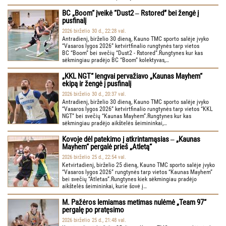
BC „Boom“ įveikė “Dust2 ‒ Rstored” bei žengė į
pusfinalį
2026 birželio 30 d., 22:28 val.
Antradienį, birželio 30 dieną, Kauno TMC sporto salėje įvyko
“Vasaros lygos 2026” ketvirtfinalio rungtynės tarp vietos
BC “Boom” bei svečių “Dust2 - Rstored”.Rungtynes kur kas
sėkmingiau pradėjo BC “Boom” kolektyvas,…
„KKL NGT“ lengvai pervažiavo „Kaunas Mayhem“
ekipą ir žengė į pusfinalį
2026 birželio 30 d., 20:37 val.
Antradienį, birželio 30 dieną, Kauno TMC sporto salėje įvyko
“Vasaros lygos 2026” ketvirtfinalio rungtynės tarp vietos “KKL
NGT” bei svečių “Kaunas Mayhem”.Rungtynes kur kas
sėkmingiau pradėjo aikštelės šeimininkai,…
Kovoje dėl patekimo į atkrintamąsias ‒ „Kaunas
Mayhem“ pergalė prieš „Atletą“
2026 birželio 25 d., 22:54 val.
Ketvirtadienį, birželio 25 dieną, Kauno TMC sporto salėje įvyko
“Vasaros lygos 2026” rungtynės tarp vietos “Kaunas Mayhem”
bei svečių “Atletas”.Rungtynes kiek sėkmingiau pradėjo
aikštelės šeimininkai, kurie šovė į…
M. Pažėros lemiamas metimas nulėmė „Team 97“
pergalę po pratęsimo
2026 birželio 25 d., 21:48 val.