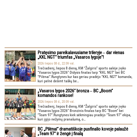
Pratęsimo pareikalavusiame trileryje ‒ dar vienas
„KKL NGT“ triumfas „Vasaros lygoje“!
2026 liepos 08 d., 22:09 val.
Trečiadienį, liepos 8 dieną, KM “Žalgiris” sporto salėje įvyko
“Vasaros lygos 2026” Didysis finalas tarp “KKL NGT” bei BC
“Pilėnai”.Rungtynes kur kas geriau pradėjo “KKL NGT” komanda,
kuri pelnė dešimt taškų be…
„Vasaros lygos 2026“ bronza ‒ BC „Boom“
komandos rankose!
2026 liepos 08 d., 20:09 val.
Trečiadienį, liepos 8 dieną, KM “Žalgiris” sporto salėje įvyko
“Vasaros lygos 2026” Bronzinis finalas tarp BC “Boom” bei
“Team 97”.Rungtynes kiek sėkmingiau pradėjo “Team 97” ekipa,
kuri įgijo nežymų pranašumą, o…
BC „Pilėnai“ dramatiškoje pusfinalio kovoje palaužė
„Team 97“ ir žengė į finalą