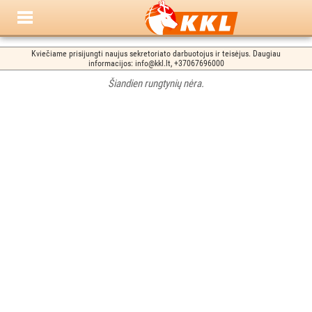
Kviečiame prisijungti naujus sekretoriato darbuotojus ir teisėjus. Daugiau
informacijos: info@kkl.lt, +37067696000
Šiandien rungtynių nėra.