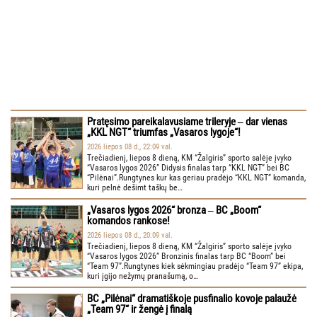
Pratęsimo pareikalavusiame trileryje ‒ dar vienas
„KKL NGT“ triumfas „Vasaros lygoje“!
2026 liepos 08 d., 22:09 val.
Trečiadienį, liepos 8 dieną, KM “Žalgiris” sporto salėje įvyko
“Vasaros lygos 2026” Didysis finalas tarp “KKL NGT” bei BC
“Pilėnai”.Rungtynes kur kas geriau pradėjo “KKL NGT” komanda,
kuri pelnė dešimt taškų be…
„Vasaros lygos 2026“ bronza ‒ BC „Boom“
komandos rankose!
2026 liepos 08 d., 20:09 val.
Trečiadienį, liepos 8 dieną, KM “Žalgiris” sporto salėje įvyko
“Vasaros lygos 2026” Bronzinis finalas tarp BC “Boom” bei
“Team 97”.Rungtynes kiek sėkmingiau pradėjo “Team 97” ekipa,
kuri įgijo nežymų pranašumą, o…
BC „Pilėnai“ dramatiškoje pusfinalio kovoje palaužė
„Team 97“ ir žengė į finalą