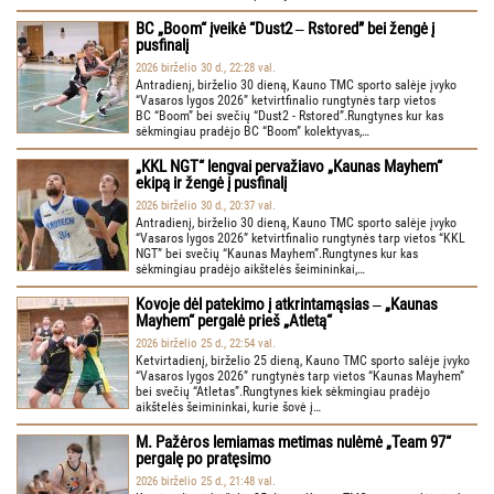
BC „Boom“ įveikė “Dust2 ‒ Rstored” bei žengė į
pusfinalį
2026 birželio 30 d., 22:28 val.
Antradienį, birželio 30 dieną, Kauno TMC sporto salėje įvyko
“Vasaros lygos 2026” ketvirtfinalio rungtynės tarp vietos
BC “Boom” bei svečių “Dust2 - Rstored”.Rungtynes kur kas
sėkmingiau pradėjo BC “Boom” kolektyvas,…
„KKL NGT“ lengvai pervažiavo „Kaunas Mayhem“
ekipą ir žengė į pusfinalį
2026 birželio 30 d., 20:37 val.
Antradienį, birželio 30 dieną, Kauno TMC sporto salėje įvyko
“Vasaros lygos 2026” ketvirtfinalio rungtynės tarp vietos “KKL
NGT” bei svečių “Kaunas Mayhem”.Rungtynes kur kas
sėkmingiau pradėjo aikštelės šeimininkai,…
Kovoje dėl patekimo į atkrintamąsias ‒ „Kaunas
Mayhem“ pergalė prieš „Atletą“
2026 birželio 25 d., 22:54 val.
Ketvirtadienį, birželio 25 dieną, Kauno TMC sporto salėje įvyko
“Vasaros lygos 2026” rungtynės tarp vietos “Kaunas Mayhem”
bei svečių “Atletas”.Rungtynes kiek sėkmingiau pradėjo
aikštelės šeimininkai, kurie šovė į…
M. Pažėros lemiamas metimas nulėmė „Team 97“
pergalę po pratęsimo
2026 birželio 25 d., 21:48 val.