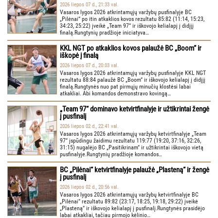
2026 liepos 07 d., 21:33 val.
Vasaros lygos 2026 atkrintamųjų varžybų pusfinalyje BC
„Pilėnai“ po itin atkaklios kovos rezultatu 85:82 (11:14, 15:23,
34:23, 25:22) įveikė „Team 97“ ir iškovojo kelialapį į didįjį
finalą.Rungtynių pradžioje iniciatyva…
KKL NGT po atkaklios kovos palaužė BC „Boom“ ir
iškopė į finalą
2026 liepos 07 d., 20:03 val.
Vasaros lygos 2026 atkrintamųjų varžybų pusfinalyje KKL NGT
rezultatu 88:84 palaužė BC „Boom“ ir iškovojo kelialapį į didįjį
finalą.Rungtynės nuo pat pirmųjų minučių klostėsi labai
atkakliai. Abi komandos demonstravo kovingą…
„Team 97“ dominavo ketvirtfinalyje ir užtikrintai žengė
į pusfinalį
2026 liepos 02 d., 22:41 val.
Vasaros lygos 2026 atkrintamųjų varžybų ketvirtfinalyje „Team
97“ įspūdingu žaidimu rezultatu 119:77 (19:20, 37:16, 32:26,
31:15) nugalėjo BC „Pasitikrinam“ ir užtikrintai iškovojo vietą
pusfinalyje.Rungtynių pradžioje komandos…
BC „Pilėnai“ ketvirtfinalyje palaužė „Plasteną“ ir žengė
į pusfinalį
2026 liepos 02 d., 20:56 val.
Vasaros lygos 2026 atkrintamųjų varžybų ketvirtfinalyje BC
„Pilėnai“ rezultatu 89:82 (23:17, 18:25, 19:18, 29:22) įveikė
„Plasteną“ ir iškovojo kelialapį į pusfinalį.Rungtynės prasidėjo
labai atkakliai, tačiau pirmojo kėlinio…