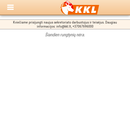
Kviečiame prisijungti naujus sekretoriato darbuotojus ir teisėjus. Daugiau
informacijos: info@kkl.lt, +37067696000
Šiandien rungtynių nėra.