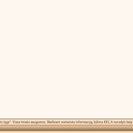
o lyga“. Visos teisės saugomos. Skelbiant svetainės informaciją, būtina KKL.lt nurodyti kaip 