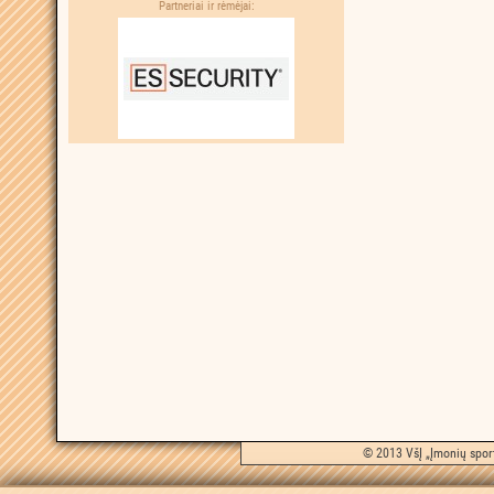
Partneriai ir rėmėjai:
© 2013 VšĮ „Įmonių sport