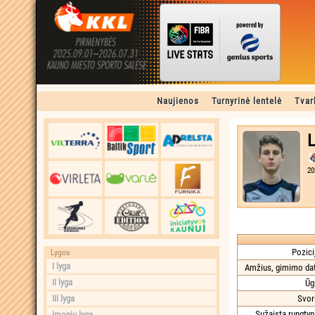
Naujienos
Turnyrinė lentelė
Tvar
L
20
Pozici
Lygos
I lyga
Amžius, gimimo dat
II lyga
Ūg
III lyga
Svor
Sužaista rungtyn
Įmonių lyga