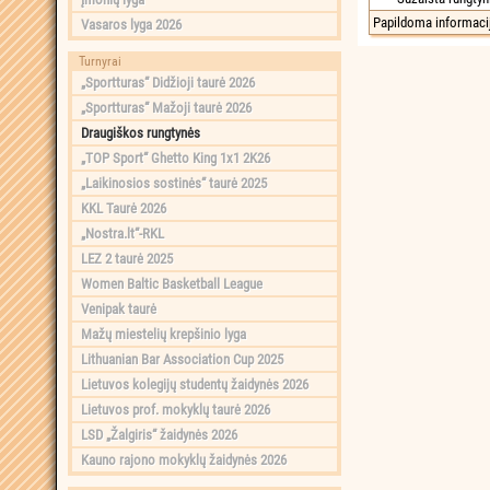
Papildoma informaci
Vasaros lyga 2026
Turnyrai
„Sportturas“ Didžioji taurė 2026
„Sportturas“ Mažoji taurė 2026
Draugiškos rungtynės
„TOP Sport“ Ghetto King 1x1 2K26
„Laikinosios sostinės“ taurė 2025
KKL Taurė 2026
„Nostra.lt“-RKL
LEZ 2 taurė 2025
Women Baltic Basketball League
Venipak taurė
Mažų miestelių krepšinio lyga
Lithuanian Bar Association Cup 2025
Lietuvos kolegijų studentų žaidynės 2026
Lietuvos prof. mokyklų taurė 2026
LSD „Žalgiris“ žaidynės 2026
Kauno rajono mokyklų žaidynės 2026