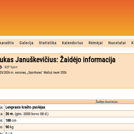
karaštis
Galerija
Statistika
Kalendorius
Rėmėjai
Nuostatai
K
ukas Januškevičius: Žaidėjo informacija
R2P Sport
25/2026 m. sezonas, „Sportturas“ Mažoji taurė 2026
Žaidėjo duomenys
ja:
Lengvasis krašto puolėjas
a:
26 m.
(gim. 2000 kovo 08 d.)
is:
188
cm
is:
90
kg
ių:
0 / 6