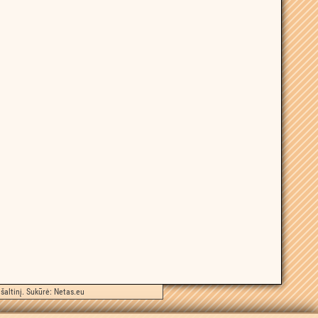
šaltinį. Sukūrė:
Netas.eu