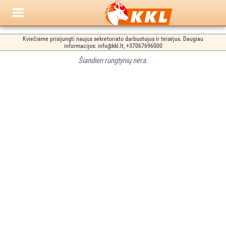
Kviečiame prisijungti naujus sekretoriato darbuotojus ir teisėjus. Daugiau
informacijos: info@kkl.lt, +37067696000
Šiandien rungtynių nėra.