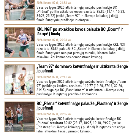
2026 liepos 07 d., 21:33 val.
Vasaros lygos 2026 atkrintamųjų varžybų pusfinalyje BC
„Pilėnai“ po itin atkaklios kovos rezultatu 85:82 (11:14, 15:23,
34:23, 25:22) įveikė „Team 97“ ir iškovojo kelialapį į didįjį
finalą.Rungtynių pradžioje iniciatyva…
KKL NGT po atkaklios kovos palaužė BC „Boom“ ir
iškopė į finalą
2026 liepos 07 d., 20:03 val.
Vasaros lygos 2026 atkrintamųjų varžybų pusfinalyje KKL NGT
rezultatu 88:84 palaužė BC „Boom“ ir iškovojo kelialapį į didįjį
finalą.Rungtynės nuo pat pirmųjų minučių klostėsi labai
atkakliai. Abi komandos demonstravo kovingą…
„Team 97“ dominavo ketvirtfinalyje ir užtikrintai žengė
į pusfinalį
2026 liepos 02 d., 22:41 val.
Vasaros lygos 2026 atkrintamųjų varžybų ketvirtfinalyje „Team
97“ įspūdingu žaidimu rezultatu 119:77 (19:20, 37:16, 32:26,
31:15) nugalėjo BC „Pasitikrinam“ ir užtikrintai iškovojo vietą
pusfinalyje.Rungtynių pradžioje komandos…
BC „Pilėnai“ ketvirtfinalyje palaužė „Plasteną“ ir žengė
į pusfinalį
2026 liepos 02 d., 20:56 val.
Vasaros lygos 2026 atkrintamųjų varžybų ketvirtfinalyje BC
„Pilėnai“ rezultatu 89:82 (23:17, 18:25, 19:18, 29:22) įveikė
„Plasteną“ ir iškovojo kelialapį į pusfinalį.Rungtynės prasidėjo
labai atkakliai, tačiau pirmojo kėlinio…