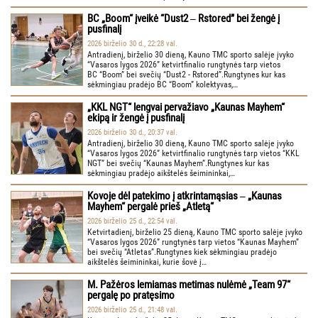
BC „Boom“ įveikė “Dust2 ‒ Rstored” bei žengė į
pusfinalį
2026 birželio 30 d., 22:28 val.
Antradienį, birželio 30 dieną, Kauno TMC sporto salėje įvyko
“Vasaros lygos 2026” ketvirtfinalio rungtynės tarp vietos
BC “Boom” bei svečių “Dust2 - Rstored”.Rungtynes kur kas
sėkmingiau pradėjo BC “Boom” kolektyvas,…
„KKL NGT“ lengvai pervažiavo „Kaunas Mayhem“
ekipą ir žengė į pusfinalį
2026 birželio 30 d., 20:37 val.
Antradienį, birželio 30 dieną, Kauno TMC sporto salėje įvyko
“Vasaros lygos 2026” ketvirtfinalio rungtynės tarp vietos “KKL
NGT” bei svečių “Kaunas Mayhem”.Rungtynes kur kas
sėkmingiau pradėjo aikštelės šeimininkai,…
Kovoje dėl patekimo į atkrintamąsias ‒ „Kaunas
Mayhem“ pergalė prieš „Atletą“
2026 birželio 25 d., 22:54 val.
Ketvirtadienį, birželio 25 dieną, Kauno TMC sporto salėje įvyko
“Vasaros lygos 2026” rungtynės tarp vietos “Kaunas Mayhem”
bei svečių “Atletas”.Rungtynes kiek sėkmingiau pradėjo
aikštelės šeimininkai, kurie šovė į…
M. Pažėros lemiamas metimas nulėmė „Team 97“
pergalę po pratęsimo
2026 birželio 25 d., 21:48 val.