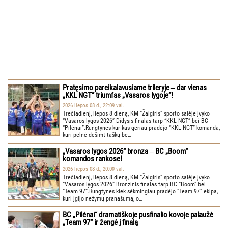
Pratęsimo pareikalavusiame trileryje ‒ dar vienas
„KKL NGT“ triumfas „Vasaros lygoje“!
2026 liepos 08 d., 22:09 val.
Trečiadienį, liepos 8 dieną, KM “Žalgiris” sporto salėje įvyko
“Vasaros lygos 2026” Didysis finalas tarp “KKL NGT” bei BC
“Pilėnai”.Rungtynes kur kas geriau pradėjo “KKL NGT” komanda,
kuri pelnė dešimt taškų be…
„Vasaros lygos 2026“ bronza ‒ BC „Boom“
komandos rankose!
2026 liepos 08 d., 20:09 val.
Trečiadienį, liepos 8 dieną, KM “Žalgiris” sporto salėje įvyko
“Vasaros lygos 2026” Bronzinis finalas tarp BC “Boom” bei
“Team 97”.Rungtynes kiek sėkmingiau pradėjo “Team 97” ekipa,
kuri įgijo nežymų pranašumą, o…
BC „Pilėnai“ dramatiškoje pusfinalio kovoje palaužė
„Team 97“ ir žengė į finalą