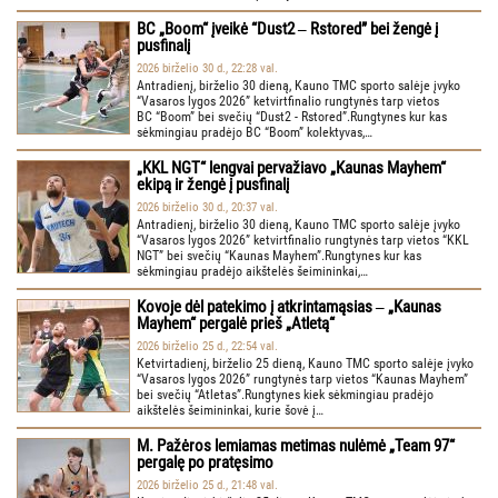
BC „Boom“ įveikė “Dust2 ‒ Rstored” bei žengė į
pusfinalį
2026 birželio 30 d., 22:28 val.
Antradienį, birželio 30 dieną, Kauno TMC sporto salėje įvyko
“Vasaros lygos 2026” ketvirtfinalio rungtynės tarp vietos
BC “Boom” bei svečių “Dust2 - Rstored”.Rungtynes kur kas
sėkmingiau pradėjo BC “Boom” kolektyvas,…
„KKL NGT“ lengvai pervažiavo „Kaunas Mayhem“
ekipą ir žengė į pusfinalį
2026 birželio 30 d., 20:37 val.
Antradienį, birželio 30 dieną, Kauno TMC sporto salėje įvyko
“Vasaros lygos 2026” ketvirtfinalio rungtynės tarp vietos “KKL
NGT” bei svečių “Kaunas Mayhem”.Rungtynes kur kas
sėkmingiau pradėjo aikštelės šeimininkai,…
Kovoje dėl patekimo į atkrintamąsias ‒ „Kaunas
Mayhem“ pergalė prieš „Atletą“
2026 birželio 25 d., 22:54 val.
Ketvirtadienį, birželio 25 dieną, Kauno TMC sporto salėje įvyko
“Vasaros lygos 2026” rungtynės tarp vietos “Kaunas Mayhem”
bei svečių “Atletas”.Rungtynes kiek sėkmingiau pradėjo
aikštelės šeimininkai, kurie šovė į…
M. Pažėros lemiamas metimas nulėmė „Team 97“
pergalę po pratęsimo
2026 birželio 25 d., 21:48 val.