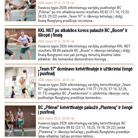
2026 liepos 07 d., 21:33 val.
Vasaros lygos 2026 atkrintamųjų varžybų pusfinalyje BC
„Pilėnai“ po itin atkaklios kovos rezultatu 85:82 (11:14, 15:23,
34:23, 25:22) įveikė „Team 97“ ir iškovojo kelialapį į didįjį
finalą.Rungtynių pradžioje iniciatyva…
KKL NGT po atkaklios kovos palaužė BC „Boom“ ir
iškopė į finalą
2026 liepos 07 d., 20:03 val.
Vasaros lygos 2026 atkrintamųjų varžybų pusfinalyje KKL NGT
rezultatu 88:84 palaužė BC „Boom“ ir iškovojo kelialapį į didįjį
finalą.Rungtynės nuo pat pirmųjų minučių klostėsi labai
atkakliai. Abi komandos demonstravo kovingą…
„Team 97“ dominavo ketvirtfinalyje ir užtikrintai žengė
į pusfinalį
2026 liepos 02 d., 22:41 val.
Vasaros lygos 2026 atkrintamųjų varžybų ketvirtfinalyje „Team
97“ įspūdingu žaidimu rezultatu 119:77 (19:20, 37:16, 32:26,
31:15) nugalėjo BC „Pasitikrinam“ ir užtikrintai iškovojo vietą
pusfinalyje.Rungtynių pradžioje komandos…
BC „Pilėnai“ ketvirtfinalyje palaužė „Plasteną“ ir žengė
į pusfinalį
2026 liepos 02 d., 20:56 val.
Vasaros lygos 2026 atkrintamųjų varžybų ketvirtfinalyje BC
„Pilėnai“ rezultatu 89:82 (23:17, 18:25, 19:18, 29:22) įveikė
„Plasteną“ ir iškovojo kelialapį į pusfinalį.Rungtynės prasidėjo
labai atkakliai, tačiau pirmojo kėlinio…