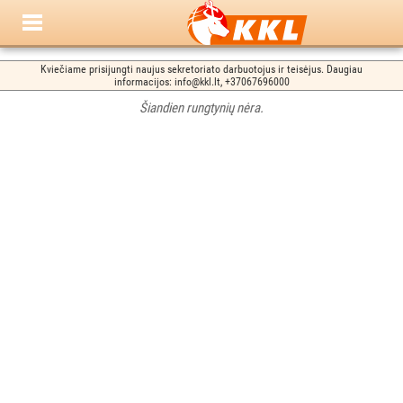
Kviečiame prisijungti naujus sekretoriato darbuotojus ir teisėjus. Daugiau
informacijos: info@kkl.lt, +37067696000
Šiandien rungtynių nėra.