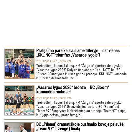
Pratęsimo pareikalavusiame trileryje ‒ dar vienas
„KKL NGT“ triumfas „Vasaros lygoje“!
2026 liepos 08 d., 22:09 val.
Trečiadienį, liepos 8 dieną, KM “Žalgiris” sporto salėje įvyko
“Vasaros lygos 2026” Didysis finalas tarp “KKL NGT” bei BC
“Pilėnai”.Rungtynes kur kas geriau pradėjo “KKL NGT” komanda,
kuri pelnė dešimt taškų be…
„Vasaros lygos 2026“ bronza ‒ BC „Boom“
komandos rankose!
2026 liepos 08 d., 20:09 val.
Trečiadienį, liepos 8 dieną, KM “Žalgiris” sporto salėje įvyko
“Vasaros lygos 2026” Bronzinis finalas tarp BC “Boom” bei
“Team 97”.Rungtynes kiek sėkmingiau pradėjo “Team 97” ekipa,
kuri įgijo nežymų pranašumą, o…
BC „Pilėnai“ dramatiškoje pusfinalio kovoje palaužė
„Team 97“ ir žengė į finalą