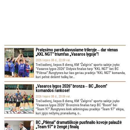
Pratęsimo pareikalavusiame trileryje ‒ dar vienas
„KKL NGT“ triumfas „Vasaros lygoje“!
2026 liepos 08 d., 22:09 val.
Trečiadienį, liepos 8 dieną, KM “Žalgiris” sporto salėje įvyko
“Vasaros lygos 2026” Didysis finalas tarp “KKL NGT” bei BC
“Pilėnai”.Rungtynes kur kas geriau pradėjo “KKL NGT” komanda,
kuri pelnė dešimt taškų be…
„Vasaros lygos 2026“ bronza ‒ BC „Boom“
komandos rankose!
2026 liepos 08 d., 20:09 val.
Trečiadienį, liepos 8 dieną, KM “Žalgiris” sporto salėje įvyko
“Vasaros lygos 2026” Bronzinis finalas tarp BC “Boom” bei
“Team 97”.Rungtynes kiek sėkmingiau pradėjo “Team 97” ekipa,
kuri įgijo nežymų pranašumą, o…
BC „Pilėnai“ dramatiškoje pusfinalio kovoje palaužė
„Team 97“ ir žengė į finalą