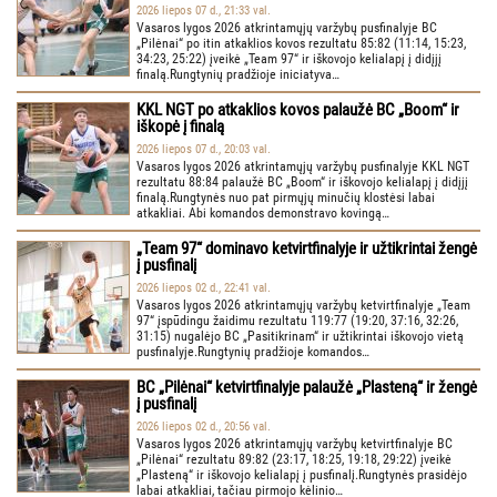
2026 liepos 07 d., 21:33 val.
Vasaros lygos 2026 atkrintamųjų varžybų pusfinalyje BC
„Pilėnai“ po itin atkaklios kovos rezultatu 85:82 (11:14, 15:23,
34:23, 25:22) įveikė „Team 97“ ir iškovojo kelialapį į didįjį
finalą.Rungtynių pradžioje iniciatyva…
KKL NGT po atkaklios kovos palaužė BC „Boom“ ir
iškopė į finalą
2026 liepos 07 d., 20:03 val.
Vasaros lygos 2026 atkrintamųjų varžybų pusfinalyje KKL NGT
rezultatu 88:84 palaužė BC „Boom“ ir iškovojo kelialapį į didįjį
finalą.Rungtynės nuo pat pirmųjų minučių klostėsi labai
atkakliai. Abi komandos demonstravo kovingą…
„Team 97“ dominavo ketvirtfinalyje ir užtikrintai žengė
į pusfinalį
2026 liepos 02 d., 22:41 val.
Vasaros lygos 2026 atkrintamųjų varžybų ketvirtfinalyje „Team
97“ įspūdingu žaidimu rezultatu 119:77 (19:20, 37:16, 32:26,
31:15) nugalėjo BC „Pasitikrinam“ ir užtikrintai iškovojo vietą
pusfinalyje.Rungtynių pradžioje komandos…
BC „Pilėnai“ ketvirtfinalyje palaužė „Plasteną“ ir žengė
į pusfinalį
2026 liepos 02 d., 20:56 val.
Vasaros lygos 2026 atkrintamųjų varžybų ketvirtfinalyje BC
„Pilėnai“ rezultatu 89:82 (23:17, 18:25, 19:18, 29:22) įveikė
„Plasteną“ ir iškovojo kelialapį į pusfinalį.Rungtynės prasidėjo
labai atkakliai, tačiau pirmojo kėlinio…