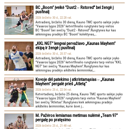
BC „Boom“ įveikė “Dust2 ‒ Rstored” bei žengė į
pusfinalį
2026 birželio 30 d., 22:28 val.
Antradienį, birželio 30 dieną, Kauno TMC sporto salėje įvyko
“Vasaros lygos 2026” ketvirtfinalio rungtynės tarp vietos
BC “Boom” bei svečių “Dust2 - Rstored”.Rungtynes kur kas
sėkmingiau pradėjo BC “Boom” kolektyvas,…
„KKL NGT“ lengvai pervažiavo „Kaunas Mayhem“
ekipą ir žengė į pusfinalį
2026 birželio 30 d., 20:37 val.
Antradienį, birželio 30 dieną, Kauno TMC sporto salėje įvyko
“Vasaros lygos 2026” ketvirtfinalio rungtynės tarp vietos “KKL
NGT” bei svečių “Kaunas Mayhem”.Rungtynes kur kas
sėkmingiau pradėjo aikštelės šeimininkai,…
Kovoje dėl patekimo į atkrintamąsias ‒ „Kaunas
Mayhem“ pergalė prieš „Atletą“
2026 birželio 25 d., 22:54 val.
Ketvirtadienį, birželio 25 dieną, Kauno TMC sporto salėje įvyko
“Vasaros lygos 2026” rungtynės tarp vietos “Kaunas Mayhem”
bei svečių “Atletas”.Rungtynes kiek sėkmingiau pradėjo
aikštelės šeimininkai, kurie šovė į…
M. Pažėros lemiamas metimas nulėmė „Team 97“
pergalę po pratęsimo
2026 birželio 25 d., 21:48 val.