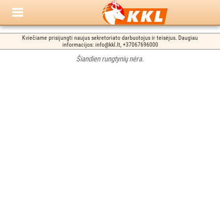
Kviečiame prisijungti naujus sekretoriato darbuotojus ir teisėjus. Daugiau
informacijos: info@kkl.lt, +37067696000
Šiandien rungtynių nėra.