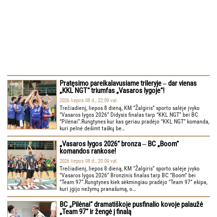
Pratęsimo pareikalavusiame trileryje ‒ dar vienas
„KKL NGT“ triumfas „Vasaros lygoje“!
2026 liepos 08 d., 22:09 val.
Trečiadienį, liepos 8 dieną, KM “Žalgiris” sporto salėje įvyko
“Vasaros lygos 2026” Didysis finalas tarp “KKL NGT” bei BC
“Pilėnai”.Rungtynes kur kas geriau pradėjo “KKL NGT” komanda,
kuri pelnė dešimt taškų be…
„Vasaros lygos 2026“ bronza ‒ BC „Boom“
komandos rankose!
2026 liepos 08 d., 20:09 val.
Trečiadienį, liepos 8 dieną, KM “Žalgiris” sporto salėje įvyko
“Vasaros lygos 2026” Bronzinis finalas tarp BC “Boom” bei
“Team 97”.Rungtynes kiek sėkmingiau pradėjo “Team 97” ekipa,
kuri įgijo nežymų pranašumą, o…
BC „Pilėnai“ dramatiškoje pusfinalio kovoje palaužė
„Team 97“ ir žengė į finalą