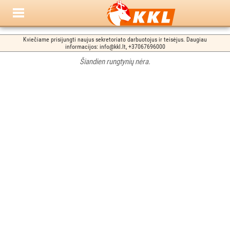
Kviečiame prisijungti naujus sekretoriato darbuotojus ir teisėjus. Daugiau
informacijos: info@kkl.lt, +37067696000
Šiandien rungtynių nėra.