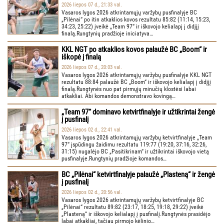
2026 liepos 07 d., 21:33 val.
Vasaros lygos 2026 atkrintamųjų varžybų pusfinalyje BC
„Pilėnai“ po itin atkaklios kovos rezultatu 85:82 (11:14, 15:23,
34:23, 25:22) įveikė „Team 97“ ir iškovojo kelialapį į didįjį
finalą.Rungtynių pradžioje iniciatyva…
KKL NGT po atkaklios kovos palaužė BC „Boom“ ir
iškopė į finalą
2026 liepos 07 d., 20:03 val.
Vasaros lygos 2026 atkrintamųjų varžybų pusfinalyje KKL NGT
rezultatu 88:84 palaužė BC „Boom“ ir iškovojo kelialapį į didįjį
finalą.Rungtynės nuo pat pirmųjų minučių klostėsi labai
atkakliai. Abi komandos demonstravo kovingą…
„Team 97“ dominavo ketvirtfinalyje ir užtikrintai žengė
į pusfinalį
2026 liepos 02 d., 22:41 val.
Vasaros lygos 2026 atkrintamųjų varžybų ketvirtfinalyje „Team
97“ įspūdingu žaidimu rezultatu 119:77 (19:20, 37:16, 32:26,
31:15) nugalėjo BC „Pasitikrinam“ ir užtikrintai iškovojo vietą
pusfinalyje.Rungtynių pradžioje komandos…
BC „Pilėnai“ ketvirtfinalyje palaužė „Plasteną“ ir žengė
į pusfinalį
2026 liepos 02 d., 20:56 val.
Vasaros lygos 2026 atkrintamųjų varžybų ketvirtfinalyje BC
„Pilėnai“ rezultatu 89:82 (23:17, 18:25, 19:18, 29:22) įveikė
„Plasteną“ ir iškovojo kelialapį į pusfinalį.Rungtynės prasidėjo
labai atkakliai, tačiau pirmojo kėlinio…