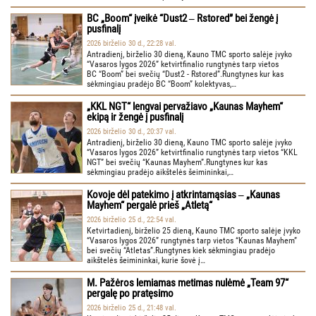
BC „Boom“ įveikė “Dust2 ‒ Rstored” bei žengė į
pusfinalį
2026 birželio 30 d., 22:28 val.
Antradienį, birželio 30 dieną, Kauno TMC sporto salėje įvyko
“Vasaros lygos 2026” ketvirtfinalio rungtynės tarp vietos
BC “Boom” bei svečių “Dust2 - Rstored”.Rungtynes kur kas
sėkmingiau pradėjo BC “Boom” kolektyvas,…
„KKL NGT“ lengvai pervažiavo „Kaunas Mayhem“
ekipą ir žengė į pusfinalį
2026 birželio 30 d., 20:37 val.
Antradienį, birželio 30 dieną, Kauno TMC sporto salėje įvyko
“Vasaros lygos 2026” ketvirtfinalio rungtynės tarp vietos “KKL
NGT” bei svečių “Kaunas Mayhem”.Rungtynes kur kas
sėkmingiau pradėjo aikštelės šeimininkai,…
Kovoje dėl patekimo į atkrintamąsias ‒ „Kaunas
Mayhem“ pergalė prieš „Atletą“
2026 birželio 25 d., 22:54 val.
Ketvirtadienį, birželio 25 dieną, Kauno TMC sporto salėje įvyko
“Vasaros lygos 2026” rungtynės tarp vietos “Kaunas Mayhem”
bei svečių “Atletas”.Rungtynes kiek sėkmingiau pradėjo
aikštelės šeimininkai, kurie šovė į…
M. Pažėros lemiamas metimas nulėmė „Team 97“
pergalę po pratęsimo
2026 birželio 25 d., 21:48 val.