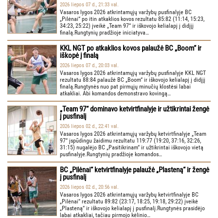
2026 liepos 07 d., 21:33 val.
Vasaros lygos 2026 atkrintamųjų varžybų pusfinalyje BC
„Pilėnai“ po itin atkaklios kovos rezultatu 85:82 (11:14, 15:23,
34:23, 25:22) įveikė „Team 97“ ir iškovojo kelialapį į didįjį
finalą.Rungtynių pradžioje iniciatyva…
KKL NGT po atkaklios kovos palaužė BC „Boom“ ir
iškopė į finalą
2026 liepos 07 d., 20:03 val.
Vasaros lygos 2026 atkrintamųjų varžybų pusfinalyje KKL NGT
rezultatu 88:84 palaužė BC „Boom“ ir iškovojo kelialapį į didįjį
finalą.Rungtynės nuo pat pirmųjų minučių klostėsi labai
atkakliai. Abi komandos demonstravo kovingą…
„Team 97“ dominavo ketvirtfinalyje ir užtikrintai žengė
į pusfinalį
2026 liepos 02 d., 22:41 val.
Vasaros lygos 2026 atkrintamųjų varžybų ketvirtfinalyje „Team
97“ įspūdingu žaidimu rezultatu 119:77 (19:20, 37:16, 32:26,
31:15) nugalėjo BC „Pasitikrinam“ ir užtikrintai iškovojo vietą
pusfinalyje.Rungtynių pradžioje komandos…
BC „Pilėnai“ ketvirtfinalyje palaužė „Plasteną“ ir žengė
į pusfinalį
2026 liepos 02 d., 20:56 val.
Vasaros lygos 2026 atkrintamųjų varžybų ketvirtfinalyje BC
„Pilėnai“ rezultatu 89:82 (23:17, 18:25, 19:18, 29:22) įveikė
„Plasteną“ ir iškovojo kelialapį į pusfinalį.Rungtynės prasidėjo
labai atkakliai, tačiau pirmojo kėlinio…