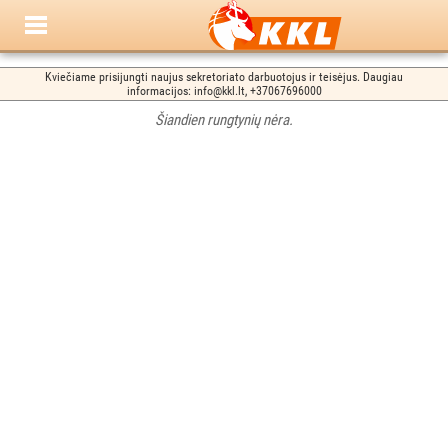
Kviečiame prisijungti naujus sekretoriato darbuotojus ir teisėjus. Daugiau
informacijos: info@kkl.lt, +37067696000
Šiandien rungtynių nėra.