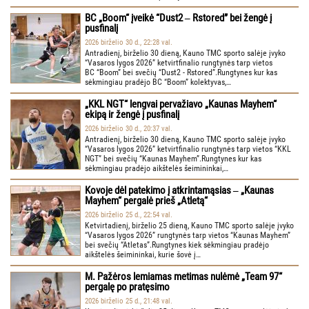
BC „Boom“ įveikė “Dust2 ‒ Rstored” bei žengė į
pusfinalį
2026 birželio 30 d., 22:28 val.
Antradienį, birželio 30 dieną, Kauno TMC sporto salėje įvyko
“Vasaros lygos 2026” ketvirtfinalio rungtynės tarp vietos
BC “Boom” bei svečių “Dust2 - Rstored”.Rungtynes kur kas
sėkmingiau pradėjo BC “Boom” kolektyvas,…
„KKL NGT“ lengvai pervažiavo „Kaunas Mayhem“
ekipą ir žengė į pusfinalį
2026 birželio 30 d., 20:37 val.
Antradienį, birželio 30 dieną, Kauno TMC sporto salėje įvyko
“Vasaros lygos 2026” ketvirtfinalio rungtynės tarp vietos “KKL
NGT” bei svečių “Kaunas Mayhem”.Rungtynes kur kas
sėkmingiau pradėjo aikštelės šeimininkai,…
Kovoje dėl patekimo į atkrintamąsias ‒ „Kaunas
Mayhem“ pergalė prieš „Atletą“
2026 birželio 25 d., 22:54 val.
Ketvirtadienį, birželio 25 dieną, Kauno TMC sporto salėje įvyko
“Vasaros lygos 2026” rungtynės tarp vietos “Kaunas Mayhem”
bei svečių “Atletas”.Rungtynes kiek sėkmingiau pradėjo
aikštelės šeimininkai, kurie šovė į…
M. Pažėros lemiamas metimas nulėmė „Team 97“
pergalę po pratęsimo
2026 birželio 25 d., 21:48 val.