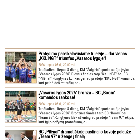
Pratęsimo pareikalavusiame trileryje ‒ dar vienas
„KKL NGT“ triumfas „Vasaros lygoje“!
2026 liepos 08 d., 22:09 val.
Trečiadienį, liepos 8 dieną, KM “Žalgiris” sporto salėje įvyko
“Vasaros lygos 2026” Didysis finalas tarp “KKL NGT” bei BC
“Pilėnai”.Rungtynes kur kas geriau pradėjo “KKL NGT” komanda,
kuri pelnė dešimt taškų be…
„Vasaros lygos 2026“ bronza ‒ BC „Boom“
komandos rankose!
2026 liepos 08 d., 20:09 val.
Trečiadienį, liepos 8 dieną, KM “Žalgiris” sporto salėje įvyko
“Vasaros lygos 2026” Bronzinis finalas tarp BC “Boom” bei
“Team 97”.Rungtynes kiek sėkmingiau pradėjo “Team 97” ekipa,
kuri įgijo nežymų pranašumą, o…
BC „Pilėnai“ dramatiškoje pusfinalio kovoje palaužė
„Team 97“ ir žengė į finalą