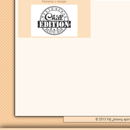
Partneriai ir rėmėjai:
© 2013 VšĮ „Įmonių sport