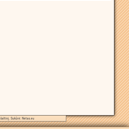
šaltinį. Sukūrė:
Netas.eu