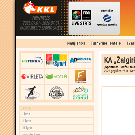
Naujienos
Turnyrinė lentelė
Tvar
KA „Žalgiri
„Sportturas“ Mažoji tau
2026 gegužės 28 d., Ket
Lygos
I lyga
II lyga
III lyga
Įmonių lyga