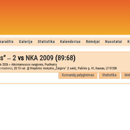
karaštis
Galerija
Statistika
Kalendorius
Rėmėjai
Nuostatai
K
s“ ‒ 2
vs
NKA 2009
(
89:68
)
rė 2026 » Atkrintamosios rungtynės, Pusfinalis
virtadienis
, 20:15 val. @ Krepšinio mokykla „Žalgiris“ (I salė), Pašilės g. 41, Kaunas, LT-51358
Komandų palyginimas
Statistika
Met