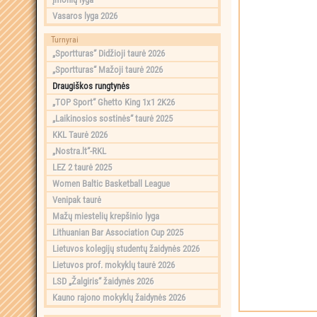
Vasaros lyga 2026
Turnyrai
„Sportturas“ Didžioji taurė 2026
„Sportturas“ Mažoji taurė 2026
Draugiškos rungtynės
„TOP Sport“ Ghetto King 1x1 2K26
„Laikinosios sostinės“ taurė 2025
KKL Taurė 2026
„Nostra.lt“-RKL
LEZ 2 taurė 2025
Women Baltic Basketball League
Venipak taurė
Mažų miestelių krepšinio lyga
Lithuanian Bar Association Cup 2025
Lietuvos kolegijų studentų žaidynės 2026
Lietuvos prof. mokyklų taurė 2026
LSD „Žalgiris“ žaidynės 2026
Kauno rajono mokyklų žaidynės 2026