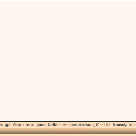
o lyga“. Visos teisės saugomos. Skelbiant svetainės informaciją, būtina KKL.lt nurodyti kaip 