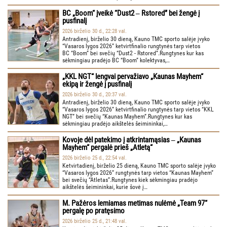
BC „Boom“ įveikė “Dust2 ‒ Rstored” bei žengė į
pusfinalį
2026 birželio 30 d., 22:28 val.
Antradienį, birželio 30 dieną, Kauno TMC sporto salėje įvyko
“Vasaros lygos 2026” ketvirtfinalio rungtynės tarp vietos
BC “Boom” bei svečių “Dust2 - Rstored”.Rungtynes kur kas
sėkmingiau pradėjo BC “Boom” kolektyvas,…
„KKL NGT“ lengvai pervažiavo „Kaunas Mayhem“
ekipą ir žengė į pusfinalį
2026 birželio 30 d., 20:37 val.
Antradienį, birželio 30 dieną, Kauno TMC sporto salėje įvyko
“Vasaros lygos 2026” ketvirtfinalio rungtynės tarp vietos “KKL
NGT” bei svečių “Kaunas Mayhem”.Rungtynes kur kas
sėkmingiau pradėjo aikštelės šeimininkai,…
Kovoje dėl patekimo į atkrintamąsias ‒ „Kaunas
Mayhem“ pergalė prieš „Atletą“
2026 birželio 25 d., 22:54 val.
Ketvirtadienį, birželio 25 dieną, Kauno TMC sporto salėje įvyko
“Vasaros lygos 2026” rungtynės tarp vietos “Kaunas Mayhem”
bei svečių “Atletas”.Rungtynes kiek sėkmingiau pradėjo
aikštelės šeimininkai, kurie šovė į…
M. Pažėros lemiamas metimas nulėmė „Team 97“
pergalę po pratęsimo
2026 birželio 25 d., 21:48 val.