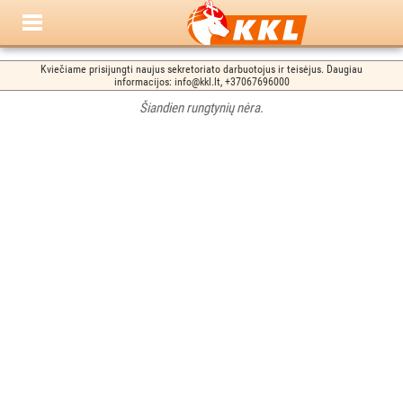
Kviečiame prisijungti naujus sekretoriato darbuotojus ir teisėjus. Daugiau
informacijos: info@kkl.lt, +37067696000
Šiandien rungtynių nėra.