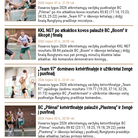
2026 liepos 07 d., 21:33 val.
Vasaros lygos 2026 atkrintamųjų varžybų pusfinalyje BC
„Pilėnai“ po itin atkaklios kovos rezultatu 85:82 (11:14, 15:23,
34:23, 25:22) įveikė „Team 97“ ir iškovojo kelialapį į didįjį
finalą.Rungtynių pradžioje iniciatyva…
KKL NGT po atkaklios kovos palaužė BC „Boom“ ir
iškopė į finalą
2026 liepos 07 d., 20:03 val.
Vasaros lygos 2026 atkrintamųjų varžybų pusfinalyje KKL NGT
rezultatu 88:84 palaužė BC „Boom“ ir iškovojo kelialapį į didįjį
finalą.Rungtynės nuo pat pirmųjų minučių klostėsi labai
atkakliai. Abi komandos demonstravo kovingą…
„Team 97“ dominavo ketvirtfinalyje ir užtikrintai žengė
į pusfinalį
2026 liepos 02 d., 22:41 val.
Vasaros lygos 2026 atkrintamųjų varžybų ketvirtfinalyje „Team
97“ įspūdingu žaidimu rezultatu 119:77 (19:20, 37:16, 32:26,
31:15) nugalėjo BC „Pasitikrinam“ ir užtikrintai iškovojo vietą
pusfinalyje.Rungtynių pradžioje komandos…
BC „Pilėnai“ ketvirtfinalyje palaužė „Plasteną“ ir žengė
į pusfinalį
2026 liepos 02 d., 20:56 val.
Vasaros lygos 2026 atkrintamųjų varžybų ketvirtfinalyje BC
„Pilėnai“ rezultatu 89:82 (23:17, 18:25, 19:18, 29:22) įveikė
„Plasteną“ ir iškovojo kelialapį į pusfinalį.Rungtynės prasidėjo
labai atkakliai, tačiau pirmojo kėlinio…