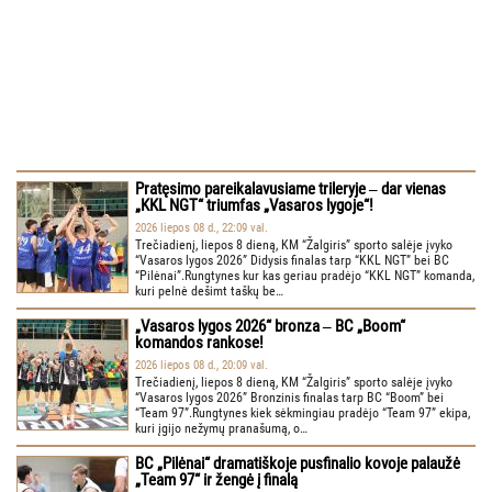
Pratęsimo pareikalavusiame trileryje ‒ dar vienas
„KKL NGT“ triumfas „Vasaros lygoje“!
2026 liepos 08 d., 22:09 val.
Trečiadienį, liepos 8 dieną, KM “Žalgiris” sporto salėje įvyko
“Vasaros lygos 2026” Didysis finalas tarp “KKL NGT” bei BC
“Pilėnai”.Rungtynes kur kas geriau pradėjo “KKL NGT” komanda,
kuri pelnė dešimt taškų be…
„Vasaros lygos 2026“ bronza ‒ BC „Boom“
komandos rankose!
2026 liepos 08 d., 20:09 val.
Trečiadienį, liepos 8 dieną, KM “Žalgiris” sporto salėje įvyko
“Vasaros lygos 2026” Bronzinis finalas tarp BC “Boom” bei
“Team 97”.Rungtynes kiek sėkmingiau pradėjo “Team 97” ekipa,
kuri įgijo nežymų pranašumą, o…
BC „Pilėnai“ dramatiškoje pusfinalio kovoje palaužė
„Team 97“ ir žengė į finalą