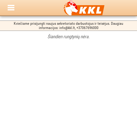
Kviečiame prisijungti naujus sekretoriato darbuotojus ir teisėjus. Daugiau
informacijos: info@kkl.lt, +37067696000
Šiandien rungtynių nėra.