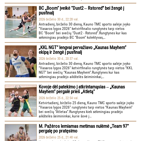
BC „Boom“ įveikė “Dust2 ‒ Rstored” bei žengė į
pusfinalį
2026 birželio 30 d., 22:28 val.
Antradienį, birželio 30 dieną, Kauno TMC sporto salėje įvyko
“Vasaros lygos 2026” ketvirtfinalio rungtynės tarp vietos
BC “Boom” bei svečių “Dust2 - Rstored”.Rungtynes kur kas
sėkmingiau pradėjo BC “Boom” kolektyvas,…
„KKL NGT“ lengvai pervažiavo „Kaunas Mayhem“
ekipą ir žengė į pusfinalį
2026 birželio 30 d., 20:37 val.
Antradienį, birželio 30 dieną, Kauno TMC sporto salėje įvyko
“Vasaros lygos 2026” ketvirtfinalio rungtynės tarp vietos “KKL
NGT” bei svečių “Kaunas Mayhem”.Rungtynes kur kas
sėkmingiau pradėjo aikštelės šeimininkai,…
Kovoje dėl patekimo į atkrintamąsias ‒ „Kaunas
Mayhem“ pergalė prieš „Atletą“
2026 birželio 25 d., 22:54 val.
Ketvirtadienį, birželio 25 dieną, Kauno TMC sporto salėje įvyko
“Vasaros lygos 2026” rungtynės tarp vietos “Kaunas Mayhem”
bei svečių “Atletas”.Rungtynes kiek sėkmingiau pradėjo
aikštelės šeimininkai, kurie šovė į…
M. Pažėros lemiamas metimas nulėmė „Team 97“
pergalę po pratęsimo
2026 birželio 25 d., 21:48 val.