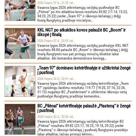
2026 liepos 07 d., 21:33 val.
Vasaros lygos 2026 atkrintamųjų varžybų pusfinalyje BC
„Pilėnai“ po itin atkaklios kovos rezultatu 85:82 (11:14, 15:23,
34:23, 25:22) įveikė „Team 97“ ir iškovojo kelialapį į didįjį
finalą.Rungtynių pradžioje iniciatyva…
KKL NGT po atkaklios kovos palaužė BC „Boom“ ir
iškopė į finalą
2026 liepos 07 d., 20:03 val.
Vasaros lygos 2026 atkrintamųjų varžybų pusfinalyje KKL NGT
rezultatu 88:84 palaužė BC „Boom“ ir iškovojo kelialapį į didįjį
finalą.Rungtynės nuo pat pirmųjų minučių klostėsi labai
atkakliai. Abi komandos demonstravo kovingą…
„Team 97“ dominavo ketvirtfinalyje ir užtikrintai žengė
į pusfinalį
2026 liepos 02 d., 22:41 val.
Vasaros lygos 2026 atkrintamųjų varžybų ketvirtfinalyje „Team
97“ įspūdingu žaidimu rezultatu 119:77 (19:20, 37:16, 32:26,
31:15) nugalėjo BC „Pasitikrinam“ ir užtikrintai iškovojo vietą
pusfinalyje.Rungtynių pradžioje komandos…
BC „Pilėnai“ ketvirtfinalyje palaužė „Plasteną“ ir žengė
į pusfinalį
2026 liepos 02 d., 20:56 val.
Vasaros lygos 2026 atkrintamųjų varžybų ketvirtfinalyje BC
„Pilėnai“ rezultatu 89:82 (23:17, 18:25, 19:18, 29:22) įveikė
„Plasteną“ ir iškovojo kelialapį į pusfinalį.Rungtynės prasidėjo
labai atkakliai, tačiau pirmojo kėlinio…