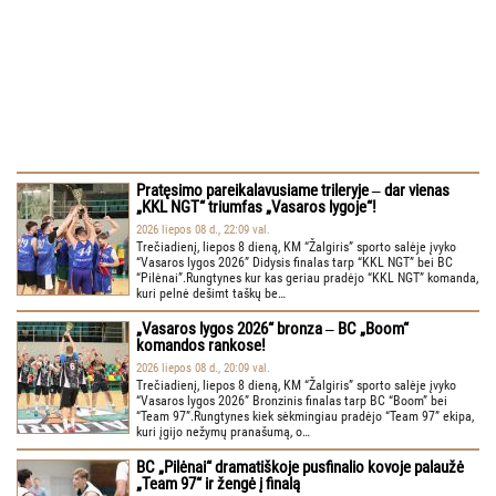
Pratęsimo pareikalavusiame trileryje ‒ dar vienas
„KKL NGT“ triumfas „Vasaros lygoje“!
2026 liepos 08 d., 22:09 val.
Trečiadienį, liepos 8 dieną, KM “Žalgiris” sporto salėje įvyko
“Vasaros lygos 2026” Didysis finalas tarp “KKL NGT” bei BC
“Pilėnai”.Rungtynes kur kas geriau pradėjo “KKL NGT” komanda,
kuri pelnė dešimt taškų be…
„Vasaros lygos 2026“ bronza ‒ BC „Boom“
komandos rankose!
2026 liepos 08 d., 20:09 val.
Trečiadienį, liepos 8 dieną, KM “Žalgiris” sporto salėje įvyko
“Vasaros lygos 2026” Bronzinis finalas tarp BC “Boom” bei
“Team 97”.Rungtynes kiek sėkmingiau pradėjo “Team 97” ekipa,
kuri įgijo nežymų pranašumą, o…
BC „Pilėnai“ dramatiškoje pusfinalio kovoje palaužė
„Team 97“ ir žengė į finalą