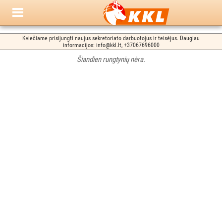
Kviečiame prisijungti naujus sekretoriato darbuotojus ir teisėjus. Daugiau
informacijos: info@kkl.lt, +37067696000
Šiandien rungtynių nėra.