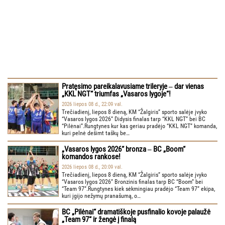
Pratęsimo pareikalavusiame trileryje ‒ dar vienas
„KKL NGT“ triumfas „Vasaros lygoje“!
2026 liepos 08 d., 22:09 val.
Trečiadienį, liepos 8 dieną, KM “Žalgiris” sporto salėje įvyko
“Vasaros lygos 2026” Didysis finalas tarp “KKL NGT” bei BC
“Pilėnai”.Rungtynes kur kas geriau pradėjo “KKL NGT” komanda,
kuri pelnė dešimt taškų be…
„Vasaros lygos 2026“ bronza ‒ BC „Boom“
komandos rankose!
2026 liepos 08 d., 20:09 val.
Trečiadienį, liepos 8 dieną, KM “Žalgiris” sporto salėje įvyko
“Vasaros lygos 2026” Bronzinis finalas tarp BC “Boom” bei
“Team 97”.Rungtynes kiek sėkmingiau pradėjo “Team 97” ekipa,
kuri įgijo nežymų pranašumą, o…
BC „Pilėnai“ dramatiškoje pusfinalio kovoje palaužė
„Team 97“ ir žengė į finalą