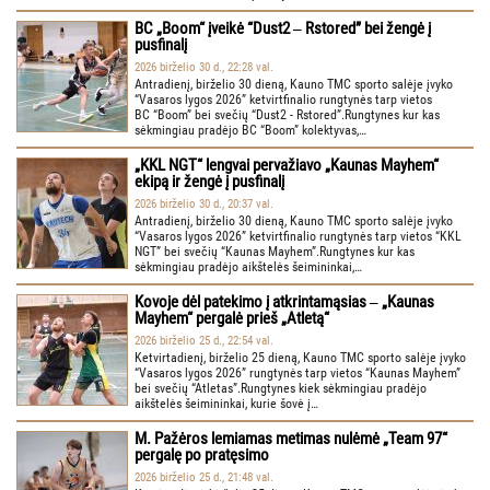
BC „Boom“ įveikė “Dust2 ‒ Rstored” bei žengė į
pusfinalį
2026 birželio 30 d., 22:28 val.
Antradienį, birželio 30 dieną, Kauno TMC sporto salėje įvyko
“Vasaros lygos 2026” ketvirtfinalio rungtynės tarp vietos
BC “Boom” bei svečių “Dust2 - Rstored”.Rungtynes kur kas
sėkmingiau pradėjo BC “Boom” kolektyvas,…
„KKL NGT“ lengvai pervažiavo „Kaunas Mayhem“
ekipą ir žengė į pusfinalį
2026 birželio 30 d., 20:37 val.
Antradienį, birželio 30 dieną, Kauno TMC sporto salėje įvyko
“Vasaros lygos 2026” ketvirtfinalio rungtynės tarp vietos “KKL
NGT” bei svečių “Kaunas Mayhem”.Rungtynes kur kas
sėkmingiau pradėjo aikštelės šeimininkai,…
Kovoje dėl patekimo į atkrintamąsias ‒ „Kaunas
Mayhem“ pergalė prieš „Atletą“
2026 birželio 25 d., 22:54 val.
Ketvirtadienį, birželio 25 dieną, Kauno TMC sporto salėje įvyko
“Vasaros lygos 2026” rungtynės tarp vietos “Kaunas Mayhem”
bei svečių “Atletas”.Rungtynes kiek sėkmingiau pradėjo
aikštelės šeimininkai, kurie šovė į…
M. Pažėros lemiamas metimas nulėmė „Team 97“
pergalę po pratęsimo
2026 birželio 25 d., 21:48 val.