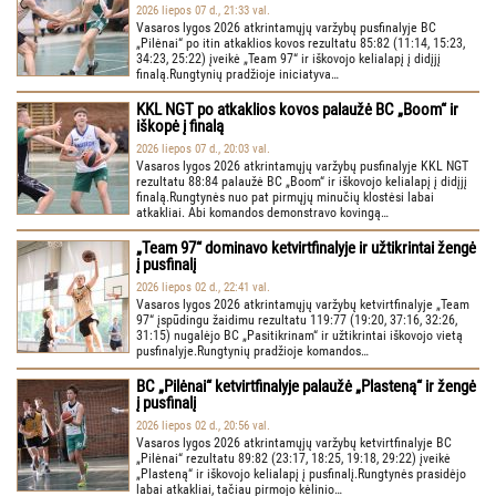
2026 liepos 07 d., 21:33 val.
Vasaros lygos 2026 atkrintamųjų varžybų pusfinalyje BC
„Pilėnai“ po itin atkaklios kovos rezultatu 85:82 (11:14, 15:23,
34:23, 25:22) įveikė „Team 97“ ir iškovojo kelialapį į didįjį
finalą.Rungtynių pradžioje iniciatyva…
KKL NGT po atkaklios kovos palaužė BC „Boom“ ir
iškopė į finalą
2026 liepos 07 d., 20:03 val.
Vasaros lygos 2026 atkrintamųjų varžybų pusfinalyje KKL NGT
rezultatu 88:84 palaužė BC „Boom“ ir iškovojo kelialapį į didįjį
finalą.Rungtynės nuo pat pirmųjų minučių klostėsi labai
atkakliai. Abi komandos demonstravo kovingą…
„Team 97“ dominavo ketvirtfinalyje ir užtikrintai žengė
į pusfinalį
2026 liepos 02 d., 22:41 val.
Vasaros lygos 2026 atkrintamųjų varžybų ketvirtfinalyje „Team
97“ įspūdingu žaidimu rezultatu 119:77 (19:20, 37:16, 32:26,
31:15) nugalėjo BC „Pasitikrinam“ ir užtikrintai iškovojo vietą
pusfinalyje.Rungtynių pradžioje komandos…
BC „Pilėnai“ ketvirtfinalyje palaužė „Plasteną“ ir žengė
į pusfinalį
2026 liepos 02 d., 20:56 val.
Vasaros lygos 2026 atkrintamųjų varžybų ketvirtfinalyje BC
„Pilėnai“ rezultatu 89:82 (23:17, 18:25, 19:18, 29:22) įveikė
„Plasteną“ ir iškovojo kelialapį į pusfinalį.Rungtynės prasidėjo
labai atkakliai, tačiau pirmojo kėlinio…