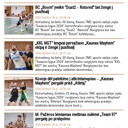
BC „Boom“ įveikė “Dust2 ‒ Rstored” bei žengė į
pusfinalį
2026 birželio 30 d., 22:28 val.
Antradienį, birželio 30 dieną, Kauno TMC sporto salėje įvyko
“Vasaros lygos 2026” ketvirtfinalio rungtynės tarp vietos
BC “Boom” bei svečių “Dust2 - Rstored”.Rungtynes kur kas
sėkmingiau pradėjo BC “Boom” kolektyvas,…
„KKL NGT“ lengvai pervažiavo „Kaunas Mayhem“
ekipą ir žengė į pusfinalį
2026 birželio 30 d., 20:37 val.
Antradienį, birželio 30 dieną, Kauno TMC sporto salėje įvyko
“Vasaros lygos 2026” ketvirtfinalio rungtynės tarp vietos “KKL
NGT” bei svečių “Kaunas Mayhem”.Rungtynes kur kas
sėkmingiau pradėjo aikštelės šeimininkai,…
Kovoje dėl patekimo į atkrintamąsias ‒ „Kaunas
Mayhem“ pergalė prieš „Atletą“
2026 birželio 25 d., 22:54 val.
Ketvirtadienį, birželio 25 dieną, Kauno TMC sporto salėje įvyko
“Vasaros lygos 2026” rungtynės tarp vietos “Kaunas Mayhem”
bei svečių “Atletas”.Rungtynes kiek sėkmingiau pradėjo
aikštelės šeimininkai, kurie šovė į…
M. Pažėros lemiamas metimas nulėmė „Team 97“
pergalę po pratęsimo
2026 birželio 25 d., 21:48 val.