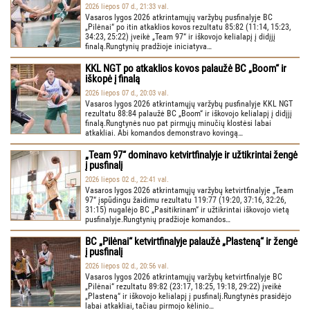
2026 liepos 07 d., 21:33 val.
Vasaros lygos 2026 atkrintamųjų varžybų pusfinalyje BC
„Pilėnai“ po itin atkaklios kovos rezultatu 85:82 (11:14, 15:23,
34:23, 25:22) įveikė „Team 97“ ir iškovojo kelialapį į didįjį
finalą.Rungtynių pradžioje iniciatyva…
KKL NGT po atkaklios kovos palaužė BC „Boom“ ir
iškopė į finalą
2026 liepos 07 d., 20:03 val.
Vasaros lygos 2026 atkrintamųjų varžybų pusfinalyje KKL NGT
rezultatu 88:84 palaužė BC „Boom“ ir iškovojo kelialapį į didįjį
finalą.Rungtynės nuo pat pirmųjų minučių klostėsi labai
atkakliai. Abi komandos demonstravo kovingą…
„Team 97“ dominavo ketvirtfinalyje ir užtikrintai žengė
į pusfinalį
2026 liepos 02 d., 22:41 val.
Vasaros lygos 2026 atkrintamųjų varžybų ketvirtfinalyje „Team
97“ įspūdingu žaidimu rezultatu 119:77 (19:20, 37:16, 32:26,
31:15) nugalėjo BC „Pasitikrinam“ ir užtikrintai iškovojo vietą
pusfinalyje.Rungtynių pradžioje komandos…
BC „Pilėnai“ ketvirtfinalyje palaužė „Plasteną“ ir žengė
į pusfinalį
2026 liepos 02 d., 20:56 val.
Vasaros lygos 2026 atkrintamųjų varžybų ketvirtfinalyje BC
„Pilėnai“ rezultatu 89:82 (23:17, 18:25, 19:18, 29:22) įveikė
„Plasteną“ ir iškovojo kelialapį į pusfinalį.Rungtynės prasidėjo
labai atkakliai, tačiau pirmojo kėlinio…