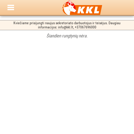
Kviečiame prisijungti naujus sekretoriato darbuotojus ir teisėjus. Daugiau
informacijos: info@kkl.lt, +37067696000
Šiandien rungtynių nėra.