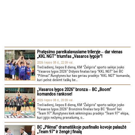
Pratęsimo pareikalavusiame trileryje ‒ dar vienas
„KKL NGT“ triumfas „Vasaros lygoje“!
2026 liepos 08 d., 22:09 val.
Trečiadienį, liepos 8 dieną, KM “Žalgiris” sporto salėje įvyko
“Vasaros lygos 2026” Didysis finalas tarp “KKL NGT” bei BC
“Pilėnai”.Rungtynes kur kas geriau pradėjo “KKL NGT” komanda,
kuri pelnė dešimt taškų be…
„Vasaros lygos 2026“ bronza ‒ BC „Boom“
komandos rankose!
2026 liepos 08 d., 20:09 val.
Trečiadienį, liepos 8 dieną, KM “Žalgiris” sporto salėje įvyko
“Vasaros lygos 2026” Bronzinis finalas tarp BC “Boom” bei
“Team 97”.Rungtynes kiek sėkmingiau pradėjo “Team 97” ekipa,
kuri įgijo nežymų pranašumą, o…
BC „Pilėnai“ dramatiškoje pusfinalio kovoje palaužė
„Team 97“ ir žengė į finalą