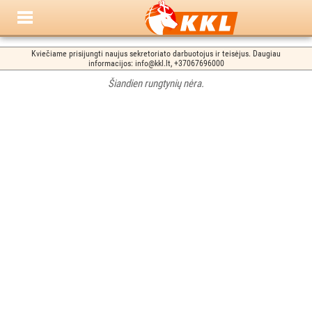
Kviečiame prisijungti naujus sekretoriato darbuotojus ir teisėjus. Daugiau
informacijos: info@kkl.lt, +37067696000
Šiandien rungtynių nėra.