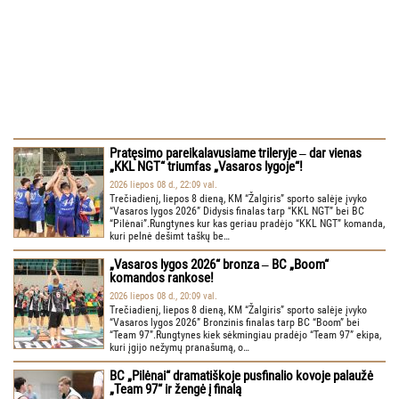
Pratęsimo pareikalavusiame trileryje ‒ dar vienas
„KKL NGT“ triumfas „Vasaros lygoje“!
2026 liepos 08 d., 22:09 val.
Trečiadienį, liepos 8 dieną, KM “Žalgiris” sporto salėje įvyko
“Vasaros lygos 2026” Didysis finalas tarp “KKL NGT” bei BC
“Pilėnai”.Rungtynes kur kas geriau pradėjo “KKL NGT” komanda,
kuri pelnė dešimt taškų be…
„Vasaros lygos 2026“ bronza ‒ BC „Boom“
komandos rankose!
2026 liepos 08 d., 20:09 val.
Trečiadienį, liepos 8 dieną, KM “Žalgiris” sporto salėje įvyko
“Vasaros lygos 2026” Bronzinis finalas tarp BC “Boom” bei
“Team 97”.Rungtynes kiek sėkmingiau pradėjo “Team 97” ekipa,
kuri įgijo nežymų pranašumą, o…
BC „Pilėnai“ dramatiškoje pusfinalio kovoje palaužė
„Team 97“ ir žengė į finalą