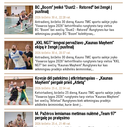
BC „Boom“ įveikė “Dust2 ‒ Rstored” bei žengė į
pusfinalį
2026 birželio 30 d., 22:28 val.
Antradienį, birželio 30 dieną, Kauno TMC sporto salėje įvyko
“Vasaros lygos 2026” ketvirtfinalio rungtynės tarp vietos
BC “Boom” bei svečių “Dust2 - Rstored”.Rungtynes kur kas
sėkmingiau pradėjo BC “Boom” kolektyvas,…
„KKL NGT“ lengvai pervažiavo „Kaunas Mayhem“
ekipą ir žengė į pusfinalį
2026 birželio 30 d., 20:37 val.
Antradienį, birželio 30 dieną, Kauno TMC sporto salėje įvyko
“Vasaros lygos 2026” ketvirtfinalio rungtynės tarp vietos “KKL
NGT” bei svečių “Kaunas Mayhem”.Rungtynes kur kas
sėkmingiau pradėjo aikštelės šeimininkai,…
Kovoje dėl patekimo į atkrintamąsias ‒ „Kaunas
Mayhem“ pergalė prieš „Atletą“
2026 birželio 25 d., 22:54 val.
Ketvirtadienį, birželio 25 dieną, Kauno TMC sporto salėje įvyko
“Vasaros lygos 2026” rungtynės tarp vietos “Kaunas Mayhem”
bei svečių “Atletas”.Rungtynes kiek sėkmingiau pradėjo
aikštelės šeimininkai, kurie šovė į…
M. Pažėros lemiamas metimas nulėmė „Team 97“
pergalę po pratęsimo
2026 birželio 25 d., 21:48 val.