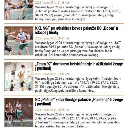
2026 liepos 07 d., 21:33 val.
Vasaros lygos 2026 atkrintamųjų varžybų pusfinalyje BC
„Pilėnai“ po itin atkaklios kovos rezultatu 85:82 (11:14, 15:23,
34:23, 25:22) įveikė „Team 97“ ir iškovojo kelialapį į didįjį
finalą.Rungtynių pradžioje iniciatyva…
KKL NGT po atkaklios kovos palaužė BC „Boom“ ir
iškopė į finalą
2026 liepos 07 d., 20:03 val.
Vasaros lygos 2026 atkrintamųjų varžybų pusfinalyje KKL NGT
rezultatu 88:84 palaužė BC „Boom“ ir iškovojo kelialapį į didįjį
finalą.Rungtynės nuo pat pirmųjų minučių klostėsi labai
atkakliai. Abi komandos demonstravo kovingą…
„Team 97“ dominavo ketvirtfinalyje ir užtikrintai žengė
į pusfinalį
2026 liepos 02 d., 22:41 val.
Vasaros lygos 2026 atkrintamųjų varžybų ketvirtfinalyje „Team
97“ įspūdingu žaidimu rezultatu 119:77 (19:20, 37:16, 32:26,
31:15) nugalėjo BC „Pasitikrinam“ ir užtikrintai iškovojo vietą
pusfinalyje.Rungtynių pradžioje komandos…
BC „Pilėnai“ ketvirtfinalyje palaužė „Plasteną“ ir žengė
į pusfinalį
2026 liepos 02 d., 20:56 val.
Vasaros lygos 2026 atkrintamųjų varžybų ketvirtfinalyje BC
„Pilėnai“ rezultatu 89:82 (23:17, 18:25, 19:18, 29:22) įveikė
„Plasteną“ ir iškovojo kelialapį į pusfinalį.Rungtynės prasidėjo
labai atkakliai, tačiau pirmojo kėlinio…