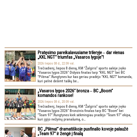
Pratęsimo pareikalavusiame trileryje ‒ dar vienas
„KKL NGT“ triumfas „Vasaros lygoje“!
2026 liepos 08 d., 22:09 val.
Trečiadienį, liepos 8 dieną, KM “Žalgiris” sporto salėje įvyko
“Vasaros lygos 2026” Didysis finalas tarp “KKL NGT” bei BC
“Pilėnai”.Rungtynes kur kas geriau pradėjo “KKL NGT” komanda,
kuri pelnė dešimt taškų be…
„Vasaros lygos 2026“ bronza ‒ BC „Boom“
komandos rankose!
2026 liepos 08 d., 20:09 val.
Trečiadienį, liepos 8 dieną, KM “Žalgiris” sporto salėje įvyko
“Vasaros lygos 2026” Bronzinis finalas tarp BC “Boom” bei
“Team 97”.Rungtynes kiek sėkmingiau pradėjo “Team 97” ekipa,
kuri įgijo nežymų pranašumą, o…
BC „Pilėnai“ dramatiškoje pusfinalio kovoje palaužė
„Team 97“ ir žengė į finalą