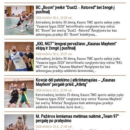
BC „Boom“ įveikė “Dust2 ‒ Rstored” bei žengė į
pusfinalį
2026 birželio 30 d., 22:28 val.
Antradienį, birželio 30 dieną, Kauno TMC sporto salėje įvyko
“Vasaros lygos 2026” ketvirtfinalio rungtynės tarp vietos
BC “Boom” bei svečių “Dust2 - Rstored”.Rungtynes kur kas
sėkmingiau pradėjo BC “Boom” kolektyvas,…
„KKL NGT“ lengvai pervažiavo „Kaunas Mayhem“
ekipą ir žengė į pusfinalį
2026 birželio 30 d., 20:37 val.
Antradienį, birželio 30 dieną, Kauno TMC sporto salėje įvyko
“Vasaros lygos 2026” ketvirtfinalio rungtynės tarp vietos “KKL
NGT” bei svečių “Kaunas Mayhem”.Rungtynes kur kas
sėkmingiau pradėjo aikštelės šeimininkai,…
Kovoje dėl patekimo į atkrintamąsias ‒ „Kaunas
Mayhem“ pergalė prieš „Atletą“
2026 birželio 25 d., 22:54 val.
Ketvirtadienį, birželio 25 dieną, Kauno TMC sporto salėje įvyko
“Vasaros lygos 2026” rungtynės tarp vietos “Kaunas Mayhem”
bei svečių “Atletas”.Rungtynes kiek sėkmingiau pradėjo
aikštelės šeimininkai, kurie šovė į…
M. Pažėros lemiamas metimas nulėmė „Team 97“
pergalę po pratęsimo
2026 birželio 25 d., 21:48 val.