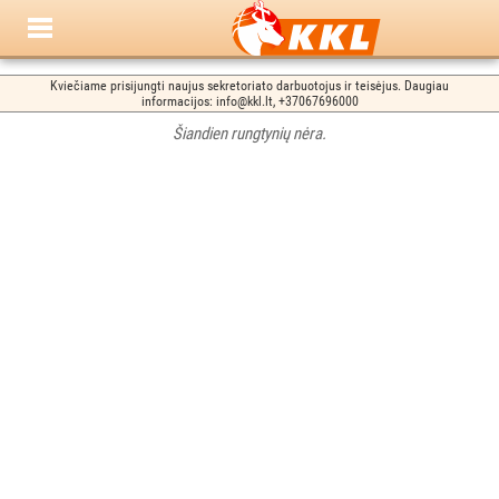
Kviečiame prisijungti naujus sekretoriato darbuotojus ir teisėjus. Daugiau
informacijos: info@kkl.lt, +37067696000
Šiandien rungtynių nėra.