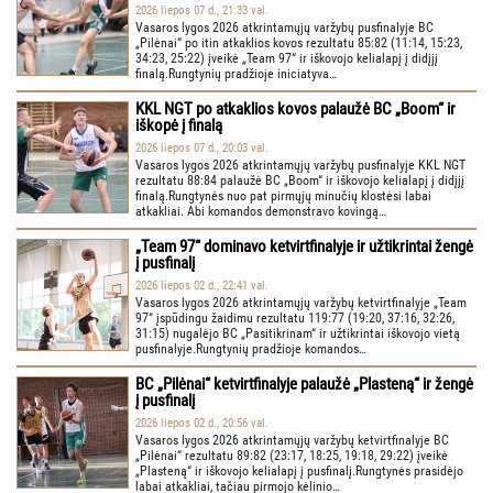
2026 liepos 07 d., 21:33 val.
Vasaros lygos 2026 atkrintamųjų varžybų pusfinalyje BC
„Pilėnai“ po itin atkaklios kovos rezultatu 85:82 (11:14, 15:23,
34:23, 25:22) įveikė „Team 97“ ir iškovojo kelialapį į didįjį
finalą.Rungtynių pradžioje iniciatyva…
KKL NGT po atkaklios kovos palaužė BC „Boom“ ir
iškopė į finalą
2026 liepos 07 d., 20:03 val.
Vasaros lygos 2026 atkrintamųjų varžybų pusfinalyje KKL NGT
rezultatu 88:84 palaužė BC „Boom“ ir iškovojo kelialapį į didįjį
finalą.Rungtynės nuo pat pirmųjų minučių klostėsi labai
atkakliai. Abi komandos demonstravo kovingą…
„Team 97“ dominavo ketvirtfinalyje ir užtikrintai žengė
į pusfinalį
2026 liepos 02 d., 22:41 val.
Vasaros lygos 2026 atkrintamųjų varžybų ketvirtfinalyje „Team
97“ įspūdingu žaidimu rezultatu 119:77 (19:20, 37:16, 32:26,
31:15) nugalėjo BC „Pasitikrinam“ ir užtikrintai iškovojo vietą
pusfinalyje.Rungtynių pradžioje komandos…
BC „Pilėnai“ ketvirtfinalyje palaužė „Plasteną“ ir žengė
į pusfinalį
2026 liepos 02 d., 20:56 val.
Vasaros lygos 2026 atkrintamųjų varžybų ketvirtfinalyje BC
„Pilėnai“ rezultatu 89:82 (23:17, 18:25, 19:18, 29:22) įveikė
„Plasteną“ ir iškovojo kelialapį į pusfinalį.Rungtynės prasidėjo
labai atkakliai, tačiau pirmojo kėlinio…