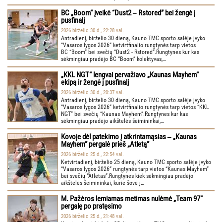
BC „Boom“ įveikė “Dust2 ‒ Rstored” bei žengė į
pusfinalį
2026 birželio 30 d., 22:28 val.
Antradienį, birželio 30 dieną, Kauno TMC sporto salėje įvyko
“Vasaros lygos 2026” ketvirtfinalio rungtynės tarp vietos
BC “Boom” bei svečių “Dust2 - Rstored”.Rungtynes kur kas
sėkmingiau pradėjo BC “Boom” kolektyvas,…
„KKL NGT“ lengvai pervažiavo „Kaunas Mayhem“
ekipą ir žengė į pusfinalį
2026 birželio 30 d., 20:37 val.
Antradienį, birželio 30 dieną, Kauno TMC sporto salėje įvyko
“Vasaros lygos 2026” ketvirtfinalio rungtynės tarp vietos “KKL
NGT” bei svečių “Kaunas Mayhem”.Rungtynes kur kas
sėkmingiau pradėjo aikštelės šeimininkai,…
Kovoje dėl patekimo į atkrintamąsias ‒ „Kaunas
Mayhem“ pergalė prieš „Atletą“
2026 birželio 25 d., 22:54 val.
Ketvirtadienį, birželio 25 dieną, Kauno TMC sporto salėje įvyko
“Vasaros lygos 2026” rungtynės tarp vietos “Kaunas Mayhem”
bei svečių “Atletas”.Rungtynes kiek sėkmingiau pradėjo
aikštelės šeimininkai, kurie šovė į…
M. Pažėros lemiamas metimas nulėmė „Team 97“
pergalę po pratęsimo
2026 birželio 25 d., 21:48 val.