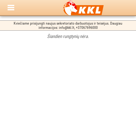
Kviečiame prisijungti naujus sekretoriato darbuotojus ir teisėjus. Daugiau
informacijos: info@kkl.lt, +37067696000
Šiandien rungtynių nėra.