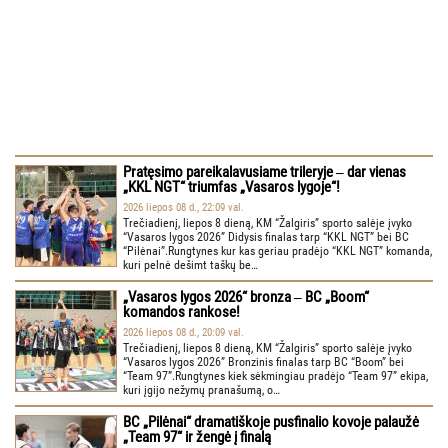
Pratęsimo pareikalavusiame trileryje ‒ dar vienas
„KKL NGT“ triumfas „Vasaros lygoje“!
2026 liepos 08 d., 22:09 val.
Trečiadienį, liepos 8 dieną, KM “Žalgiris” sporto salėje įvyko
“Vasaros lygos 2026” Didysis finalas tarp “KKL NGT” bei BC
“Pilėnai”.Rungtynes kur kas geriau pradėjo “KKL NGT” komanda,
kuri pelnė dešimt taškų be…
„Vasaros lygos 2026“ bronza ‒ BC „Boom“
komandos rankose!
2026 liepos 08 d., 20:09 val.
Trečiadienį, liepos 8 dieną, KM “Žalgiris” sporto salėje įvyko
“Vasaros lygos 2026” Bronzinis finalas tarp BC “Boom” bei
“Team 97”.Rungtynes kiek sėkmingiau pradėjo “Team 97” ekipa,
kuri įgijo nežymų pranašumą, o…
BC „Pilėnai“ dramatiškoje pusfinalio kovoje palaužė
„Team 97“ ir žengė į finalą