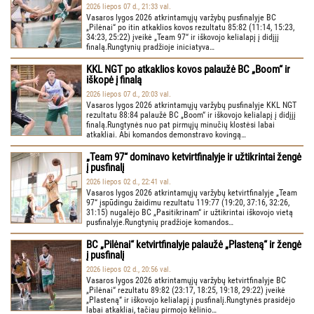
2026 liepos 07 d., 21:33 val.
Vasaros lygos 2026 atkrintamųjų varžybų pusfinalyje BC
„Pilėnai“ po itin atkaklios kovos rezultatu 85:82 (11:14, 15:23,
34:23, 25:22) įveikė „Team 97“ ir iškovojo kelialapį į didįjį
finalą.Rungtynių pradžioje iniciatyva…
KKL NGT po atkaklios kovos palaužė BC „Boom“ ir
iškopė į finalą
2026 liepos 07 d., 20:03 val.
Vasaros lygos 2026 atkrintamųjų varžybų pusfinalyje KKL NGT
rezultatu 88:84 palaužė BC „Boom“ ir iškovojo kelialapį į didįjį
finalą.Rungtynės nuo pat pirmųjų minučių klostėsi labai
atkakliai. Abi komandos demonstravo kovingą…
„Team 97“ dominavo ketvirtfinalyje ir užtikrintai žengė
į pusfinalį
2026 liepos 02 d., 22:41 val.
Vasaros lygos 2026 atkrintamųjų varžybų ketvirtfinalyje „Team
97“ įspūdingu žaidimu rezultatu 119:77 (19:20, 37:16, 32:26,
31:15) nugalėjo BC „Pasitikrinam“ ir užtikrintai iškovojo vietą
pusfinalyje.Rungtynių pradžioje komandos…
BC „Pilėnai“ ketvirtfinalyje palaužė „Plasteną“ ir žengė
į pusfinalį
2026 liepos 02 d., 20:56 val.
Vasaros lygos 2026 atkrintamųjų varžybų ketvirtfinalyje BC
„Pilėnai“ rezultatu 89:82 (23:17, 18:25, 19:18, 29:22) įveikė
„Plasteną“ ir iškovojo kelialapį į pusfinalį.Rungtynės prasidėjo
labai atkakliai, tačiau pirmojo kėlinio…