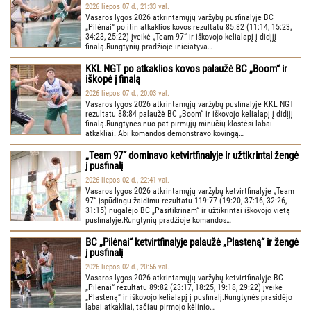
2026 liepos 07 d., 21:33 val.
Vasaros lygos 2026 atkrintamųjų varžybų pusfinalyje BC
„Pilėnai“ po itin atkaklios kovos rezultatu 85:82 (11:14, 15:23,
34:23, 25:22) įveikė „Team 97“ ir iškovojo kelialapį į didįjį
finalą.Rungtynių pradžioje iniciatyva…
KKL NGT po atkaklios kovos palaužė BC „Boom“ ir
iškopė į finalą
2026 liepos 07 d., 20:03 val.
Vasaros lygos 2026 atkrintamųjų varžybų pusfinalyje KKL NGT
rezultatu 88:84 palaužė BC „Boom“ ir iškovojo kelialapį į didįjį
finalą.Rungtynės nuo pat pirmųjų minučių klostėsi labai
atkakliai. Abi komandos demonstravo kovingą…
„Team 97“ dominavo ketvirtfinalyje ir užtikrintai žengė
į pusfinalį
2026 liepos 02 d., 22:41 val.
Vasaros lygos 2026 atkrintamųjų varžybų ketvirtfinalyje „Team
97“ įspūdingu žaidimu rezultatu 119:77 (19:20, 37:16, 32:26,
31:15) nugalėjo BC „Pasitikrinam“ ir užtikrintai iškovojo vietą
pusfinalyje.Rungtynių pradžioje komandos…
BC „Pilėnai“ ketvirtfinalyje palaužė „Plasteną“ ir žengė
į pusfinalį
2026 liepos 02 d., 20:56 val.
Vasaros lygos 2026 atkrintamųjų varžybų ketvirtfinalyje BC
„Pilėnai“ rezultatu 89:82 (23:17, 18:25, 19:18, 29:22) įveikė
„Plasteną“ ir iškovojo kelialapį į pusfinalį.Rungtynės prasidėjo
labai atkakliai, tačiau pirmojo kėlinio…