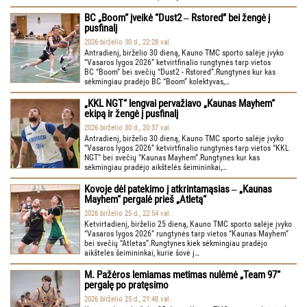
BC „Boom“ įveikė “Dust2 ‒ Rstored” bei žengė į
pusfinalį
2026 birželio 30 d., 22:28 val.
Antradienį, birželio 30 dieną, Kauno TMC sporto salėje įvyko
“Vasaros lygos 2026” ketvirtfinalio rungtynės tarp vietos
BC “Boom” bei svečių “Dust2 - Rstored”.Rungtynes kur kas
sėkmingiau pradėjo BC “Boom” kolektyvas,…
„KKL NGT“ lengvai pervažiavo „Kaunas Mayhem“
ekipą ir žengė į pusfinalį
2026 birželio 30 d., 20:37 val.
Antradienį, birželio 30 dieną, Kauno TMC sporto salėje įvyko
“Vasaros lygos 2026” ketvirtfinalio rungtynės tarp vietos “KKL
NGT” bei svečių “Kaunas Mayhem”.Rungtynes kur kas
sėkmingiau pradėjo aikštelės šeimininkai,…
Kovoje dėl patekimo į atkrintamąsias ‒ „Kaunas
Mayhem“ pergalė prieš „Atletą“
2026 birželio 25 d., 22:54 val.
Ketvirtadienį, birželio 25 dieną, Kauno TMC sporto salėje įvyko
“Vasaros lygos 2026” rungtynės tarp vietos “Kaunas Mayhem”
bei svečių “Atletas”.Rungtynes kiek sėkmingiau pradėjo
aikštelės šeimininkai, kurie šovė į…
M. Pažėros lemiamas metimas nulėmė „Team 97“
pergalę po pratęsimo
2026 birželio 25 d., 21:48 val.