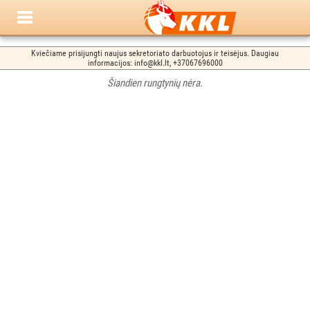
Kviečiame prisijungti naujus sekretoriato darbuotojus ir teisėjus. Daugiau
informacijos: info@kkl.lt, +37067696000
Šiandien rungtynių nėra.