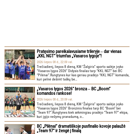
Pratęsimo pareikalavusiame trileryje ‒ dar vienas
„KKL NGT“ triumfas „Vasaros lygoje“!
2026 liepos 08 d., 22:09 val.
Trečiadienį, liepos 8 dieną, KM “Žalgiris” sporto salėje įvyko
“Vasaros lygos 2026” Didysis finalas tarp “KKL NGT” bei BC
“Pilėnai”.Rungtynes kur kas geriau pradėjo “KKL NGT” komanda,
kuri pelnė dešimt taškų be…
„Vasaros lygos 2026“ bronza ‒ BC „Boom“
komandos rankose!
2026 liepos 08 d., 20:09 val.
Trečiadienį, liepos 8 dieną, KM “Žalgiris” sporto salėje įvyko
“Vasaros lygos 2026” Bronzinis finalas tarp BC “Boom” bei
“Team 97”.Rungtynes kiek sėkmingiau pradėjo “Team 97” ekipa,
kuri įgijo nežymų pranašumą, o…
BC „Pilėnai“ dramatiškoje pusfinalio kovoje palaužė
„Team 97“ ir žengė į finalą