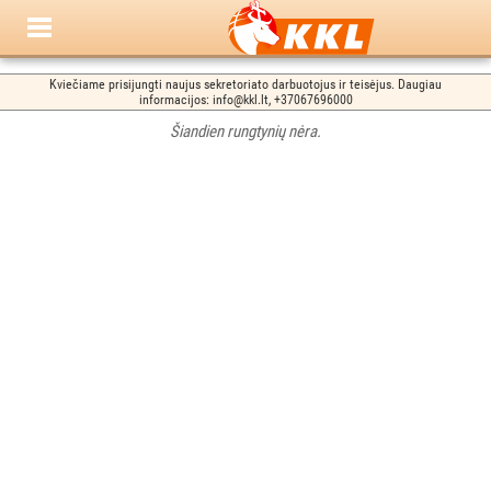
Kviečiame prisijungti naujus sekretoriato darbuotojus ir teisėjus. Daugiau
informacijos: info@kkl.lt, +37067696000
Šiandien rungtynių nėra.