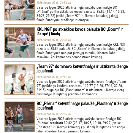
2026 liepos 07 d., 21:33 val.
Vasaros lygos 2026 atkrintamųjų varžybų pusfinalyje BC
„Pilėnai“ po itin atkaklios kovos rezultatu 85:82 (11:14, 15:23,
34:23, 25:22) įveikė „Team 97“ ir iškovojo kelialapį į didįjį
finalą.Rungtynių pradžioje iniciatyva…
KKL NGT po atkaklios kovos palaužė BC „Boom“ ir
iškopė į finalą
2026 liepos 07 d., 20:03 val.
Vasaros lygos 2026 atkrintamųjų varžybų pusfinalyje KKL NGT
rezultatu 88:84 palaužė BC „Boom“ ir iškovojo kelialapį į didįjį
finalą.Rungtynės nuo pat pirmųjų minučių klostėsi labai
atkakliai. Abi komandos demonstravo kovingą…
„Team 97“ dominavo ketvirtfinalyje ir užtikrintai žengė
į pusfinalį
2026 liepos 02 d., 22:41 val.
Vasaros lygos 2026 atkrintamųjų varžybų ketvirtfinalyje „Team
97“ įspūdingu žaidimu rezultatu 119:77 (19:20, 37:16, 32:26,
31:15) nugalėjo BC „Pasitikrinam“ ir užtikrintai iškovojo vietą
pusfinalyje.Rungtynių pradžioje komandos…
BC „Pilėnai“ ketvirtfinalyje palaužė „Plasteną“ ir žengė
į pusfinalį
2026 liepos 02 d., 20:56 val.
Vasaros lygos 2026 atkrintamųjų varžybų ketvirtfinalyje BC
„Pilėnai“ rezultatu 89:82 (23:17, 18:25, 19:18, 29:22) įveikė
„Plasteną“ ir iškovojo kelialapį į pusfinalį.Rungtynės prasidėjo
labai atkakliai, tačiau pirmojo kėlinio…