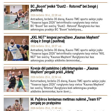
BC „Boom“ įveikė “Dust2 ‒ Rstored” bei žengė į
pusfinalį
2026 birželio 30 d., 22:28 val.
Antradienį, birželio 30 dieną, Kauno TMC sporto salėje įvyko
“Vasaros lygos 2026” ketvirtfinalio rungtynės tarp vietos
BC “Boom” bei svečių “Dust2 - Rstored”.Rungtynes kur kas
sėkmingiau pradėjo BC “Boom” kolektyvas,…
„KKL NGT“ lengvai pervažiavo „Kaunas Mayhem“
ekipą ir žengė į pusfinalį
2026 birželio 30 d., 20:37 val.
Antradienį, birželio 30 dieną, Kauno TMC sporto salėje įvyko
“Vasaros lygos 2026” ketvirtfinalio rungtynės tarp vietos “KKL
NGT” bei svečių “Kaunas Mayhem”.Rungtynes kur kas
sėkmingiau pradėjo aikštelės šeimininkai,…
Kovoje dėl patekimo į atkrintamąsias ‒ „Kaunas
Mayhem“ pergalė prieš „Atletą“
2026 birželio 25 d., 22:54 val.
Ketvirtadienį, birželio 25 dieną, Kauno TMC sporto salėje įvyko
“Vasaros lygos 2026” rungtynės tarp vietos “Kaunas Mayhem”
bei svečių “Atletas”.Rungtynes kiek sėkmingiau pradėjo
aikštelės šeimininkai, kurie šovė į…
M. Pažėros lemiamas metimas nulėmė „Team 97“
pergalę po pratęsimo
2026 birželio 25 d., 21:48 val.