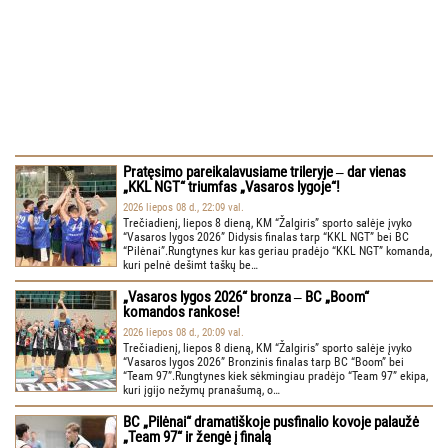
Pratęsimo pareikalavusiame trileryje ‒ dar vienas
„KKL NGT“ triumfas „Vasaros lygoje“!
2026 liepos 08 d., 22:09 val.
Trečiadienį, liepos 8 dieną, KM “Žalgiris” sporto salėje įvyko
“Vasaros lygos 2026” Didysis finalas tarp “KKL NGT” bei BC
“Pilėnai”.Rungtynes kur kas geriau pradėjo “KKL NGT” komanda,
kuri pelnė dešimt taškų be…
„Vasaros lygos 2026“ bronza ‒ BC „Boom“
komandos rankose!
2026 liepos 08 d., 20:09 val.
Trečiadienį, liepos 8 dieną, KM “Žalgiris” sporto salėje įvyko
“Vasaros lygos 2026” Bronzinis finalas tarp BC “Boom” bei
“Team 97”.Rungtynes kiek sėkmingiau pradėjo “Team 97” ekipa,
kuri įgijo nežymų pranašumą, o…
BC „Pilėnai“ dramatiškoje pusfinalio kovoje palaužė
„Team 97“ ir žengė į finalą