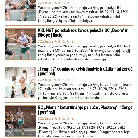
2026 liepos 07 d., 21:33 val.
Vasaros lygos 2026 atkrintamųjų varžybų pusfinalyje BC
„Pilėnai“ po itin atkaklios kovos rezultatu 85:82 (11:14, 15:23,
34:23, 25:22) įveikė „Team 97“ ir iškovojo kelialapį į didįjį
finalą.Rungtynių pradžioje iniciatyva…
KKL NGT po atkaklios kovos palaužė BC „Boom“ ir
iškopė į finalą
2026 liepos 07 d., 20:03 val.
Vasaros lygos 2026 atkrintamųjų varžybų pusfinalyje KKL NGT
rezultatu 88:84 palaužė BC „Boom“ ir iškovojo kelialapį į didįjį
finalą.Rungtynės nuo pat pirmųjų minučių klostėsi labai
atkakliai. Abi komandos demonstravo kovingą…
„Team 97“ dominavo ketvirtfinalyje ir užtikrintai žengė
į pusfinalį
2026 liepos 02 d., 22:41 val.
Vasaros lygos 2026 atkrintamųjų varžybų ketvirtfinalyje „Team
97“ įspūdingu žaidimu rezultatu 119:77 (19:20, 37:16, 32:26,
31:15) nugalėjo BC „Pasitikrinam“ ir užtikrintai iškovojo vietą
pusfinalyje.Rungtynių pradžioje komandos…
BC „Pilėnai“ ketvirtfinalyje palaužė „Plasteną“ ir žengė
į pusfinalį
2026 liepos 02 d., 20:56 val.
Vasaros lygos 2026 atkrintamųjų varžybų ketvirtfinalyje BC
„Pilėnai“ rezultatu 89:82 (23:17, 18:25, 19:18, 29:22) įveikė
„Plasteną“ ir iškovojo kelialapį į pusfinalį.Rungtynės prasidėjo
labai atkakliai, tačiau pirmojo kėlinio…