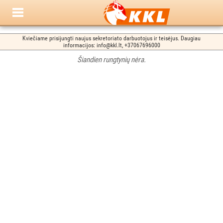
Kviečiame prisijungti naujus sekretoriato darbuotojus ir teisėjus. Daugiau
informacijos: info@kkl.lt, +37067696000
Šiandien rungtynių nėra.