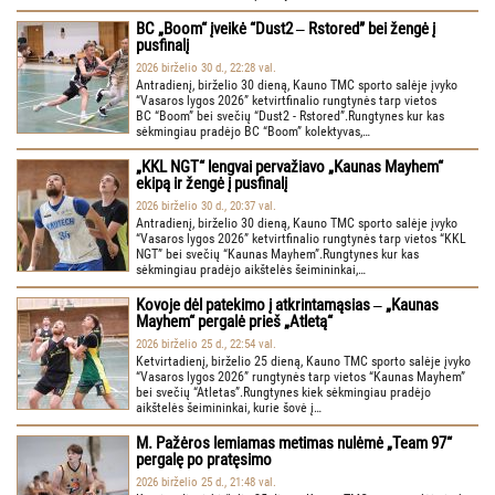
BC „Boom“ įveikė “Dust2 ‒ Rstored” bei žengė į
pusfinalį
2026 birželio 30 d., 22:28 val.
Antradienį, birželio 30 dieną, Kauno TMC sporto salėje įvyko
“Vasaros lygos 2026” ketvirtfinalio rungtynės tarp vietos
BC “Boom” bei svečių “Dust2 - Rstored”.Rungtynes kur kas
sėkmingiau pradėjo BC “Boom” kolektyvas,…
„KKL NGT“ lengvai pervažiavo „Kaunas Mayhem“
ekipą ir žengė į pusfinalį
2026 birželio 30 d., 20:37 val.
Antradienį, birželio 30 dieną, Kauno TMC sporto salėje įvyko
“Vasaros lygos 2026” ketvirtfinalio rungtynės tarp vietos “KKL
NGT” bei svečių “Kaunas Mayhem”.Rungtynes kur kas
sėkmingiau pradėjo aikštelės šeimininkai,…
Kovoje dėl patekimo į atkrintamąsias ‒ „Kaunas
Mayhem“ pergalė prieš „Atletą“
2026 birželio 25 d., 22:54 val.
Ketvirtadienį, birželio 25 dieną, Kauno TMC sporto salėje įvyko
“Vasaros lygos 2026” rungtynės tarp vietos “Kaunas Mayhem”
bei svečių “Atletas”.Rungtynes kiek sėkmingiau pradėjo
aikštelės šeimininkai, kurie šovė į…
M. Pažėros lemiamas metimas nulėmė „Team 97“
pergalę po pratęsimo
2026 birželio 25 d., 21:48 val.