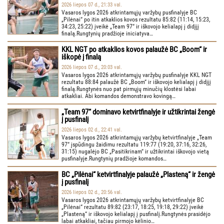
2026 liepos 07 d., 21:33 val.
Vasaros lygos 2026 atkrintamųjų varžybų pusfinalyje BC
„Pilėnai“ po itin atkaklios kovos rezultatu 85:82 (11:14, 15:23,
34:23, 25:22) įveikė „Team 97“ ir iškovojo kelialapį į didįjį
finalą.Rungtynių pradžioje iniciatyva…
KKL NGT po atkaklios kovos palaužė BC „Boom“ ir
iškopė į finalą
2026 liepos 07 d., 20:03 val.
Vasaros lygos 2026 atkrintamųjų varžybų pusfinalyje KKL NGT
rezultatu 88:84 palaužė BC „Boom“ ir iškovojo kelialapį į didįjį
finalą.Rungtynės nuo pat pirmųjų minučių klostėsi labai
atkakliai. Abi komandos demonstravo kovingą…
„Team 97“ dominavo ketvirtfinalyje ir užtikrintai žengė
į pusfinalį
2026 liepos 02 d., 22:41 val.
Vasaros lygos 2026 atkrintamųjų varžybų ketvirtfinalyje „Team
97“ įspūdingu žaidimu rezultatu 119:77 (19:20, 37:16, 32:26,
31:15) nugalėjo BC „Pasitikrinam“ ir užtikrintai iškovojo vietą
pusfinalyje.Rungtynių pradžioje komandos…
BC „Pilėnai“ ketvirtfinalyje palaužė „Plasteną“ ir žengė
į pusfinalį
2026 liepos 02 d., 20:56 val.
Vasaros lygos 2026 atkrintamųjų varžybų ketvirtfinalyje BC
„Pilėnai“ rezultatu 89:82 (23:17, 18:25, 19:18, 29:22) įveikė
„Plasteną“ ir iškovojo kelialapį į pusfinalį.Rungtynės prasidėjo
labai atkakliai, tačiau pirmojo kėlinio…