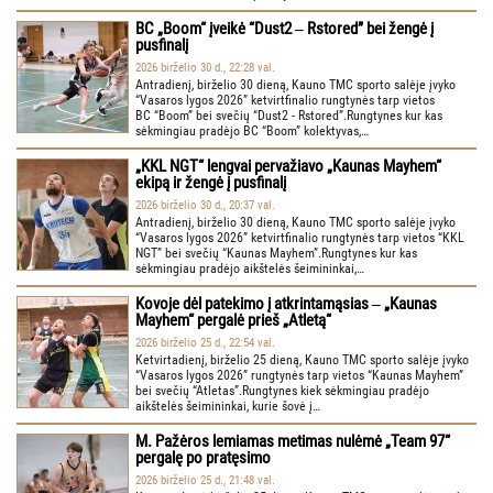
BC „Boom“ įveikė “Dust2 ‒ Rstored” bei žengė į
pusfinalį
2026 birželio 30 d., 22:28 val.
Antradienį, birželio 30 dieną, Kauno TMC sporto salėje įvyko
“Vasaros lygos 2026” ketvirtfinalio rungtynės tarp vietos
BC “Boom” bei svečių “Dust2 - Rstored”.Rungtynes kur kas
sėkmingiau pradėjo BC “Boom” kolektyvas,…
„KKL NGT“ lengvai pervažiavo „Kaunas Mayhem“
ekipą ir žengė į pusfinalį
2026 birželio 30 d., 20:37 val.
Antradienį, birželio 30 dieną, Kauno TMC sporto salėje įvyko
“Vasaros lygos 2026” ketvirtfinalio rungtynės tarp vietos “KKL
NGT” bei svečių “Kaunas Mayhem”.Rungtynes kur kas
sėkmingiau pradėjo aikštelės šeimininkai,…
Kovoje dėl patekimo į atkrintamąsias ‒ „Kaunas
Mayhem“ pergalė prieš „Atletą“
2026 birželio 25 d., 22:54 val.
Ketvirtadienį, birželio 25 dieną, Kauno TMC sporto salėje įvyko
“Vasaros lygos 2026” rungtynės tarp vietos “Kaunas Mayhem”
bei svečių “Atletas”.Rungtynes kiek sėkmingiau pradėjo
aikštelės šeimininkai, kurie šovė į…
M. Pažėros lemiamas metimas nulėmė „Team 97“
pergalę po pratęsimo
2026 birželio 25 d., 21:48 val.