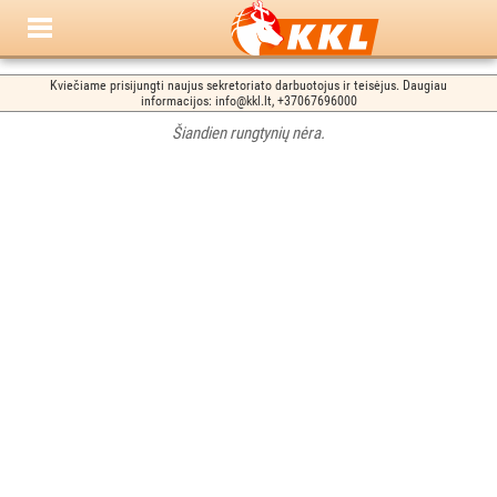
Kviečiame prisijungti naujus sekretoriato darbuotojus ir teisėjus. Daugiau
informacijos: info@kkl.lt, +37067696000
Šiandien rungtynių nėra.