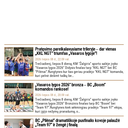
Pratęsimo pareikalavusiame trileryje ‒ dar vienas
„KKL NGT“ triumfas „Vasaros lygoje“!
2026 liepos 08 d., 22:09 val.
Trečiadienį, liepos 8 dieną, KM “Žalgiris” sporto salėje įvyko
“Vasaros lygos 2026” Didysis finalas tarp “KKL NGT” bei BC
“Pilėnai”.Rungtynes kur kas geriau pradėjo “KKL NGT” komanda,
kuri pelnė dešimt taškų be…
„Vasaros lygos 2026“ bronza ‒ BC „Boom“
komandos rankose!
2026 liepos 08 d., 20:09 val.
Trečiadienį, liepos 8 dieną, KM “Žalgiris” sporto salėje įvyko
“Vasaros lygos 2026” Bronzinis finalas tarp BC “Boom” bei
“Team 97”.Rungtynes kiek sėkmingiau pradėjo “Team 97” ekipa,
kuri įgijo nežymų pranašumą, o…
BC „Pilėnai“ dramatiškoje pusfinalio kovoje palaužė
„Team 97“ ir žengė į finalą