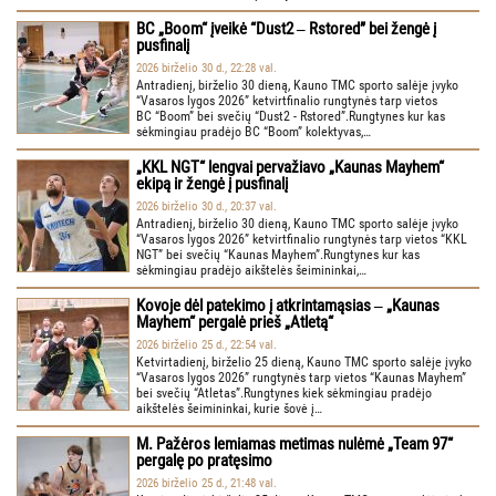
BC „Boom“ įveikė “Dust2 ‒ Rstored” bei žengė į
pusfinalį
2026 birželio 30 d., 22:28 val.
Antradienį, birželio 30 dieną, Kauno TMC sporto salėje įvyko
“Vasaros lygos 2026” ketvirtfinalio rungtynės tarp vietos
BC “Boom” bei svečių “Dust2 - Rstored”.Rungtynes kur kas
sėkmingiau pradėjo BC “Boom” kolektyvas,…
„KKL NGT“ lengvai pervažiavo „Kaunas Mayhem“
ekipą ir žengė į pusfinalį
2026 birželio 30 d., 20:37 val.
Antradienį, birželio 30 dieną, Kauno TMC sporto salėje įvyko
“Vasaros lygos 2026” ketvirtfinalio rungtynės tarp vietos “KKL
NGT” bei svečių “Kaunas Mayhem”.Rungtynes kur kas
sėkmingiau pradėjo aikštelės šeimininkai,…
Kovoje dėl patekimo į atkrintamąsias ‒ „Kaunas
Mayhem“ pergalė prieš „Atletą“
2026 birželio 25 d., 22:54 val.
Ketvirtadienį, birželio 25 dieną, Kauno TMC sporto salėje įvyko
“Vasaros lygos 2026” rungtynės tarp vietos “Kaunas Mayhem”
bei svečių “Atletas”.Rungtynes kiek sėkmingiau pradėjo
aikštelės šeimininkai, kurie šovė į…
M. Pažėros lemiamas metimas nulėmė „Team 97“
pergalę po pratęsimo
2026 birželio 25 d., 21:48 val.