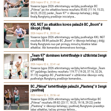
2026 liepos 07 d., 21:33 val.
Vasaros lygos 2026 atkrintamųjų varžybų pusfinalyje BC
„Pilėnai“ po itin atkaklios kovos rezultatu 85:82 (11:14, 15:23,
34:23, 25:22) įveikė „Team 97“ ir iškovojo kelialapį į didįjį
finalą.Rungtynių pradžioje iniciatyva…
KKL NGT po atkaklios kovos palaužė BC „Boom“ ir
iškopė į finalą
2026 liepos 07 d., 20:03 val.
Vasaros lygos 2026 atkrintamųjų varžybų pusfinalyje KKL NGT
rezultatu 88:84 palaužė BC „Boom“ ir iškovojo kelialapį į didįjį
finalą.Rungtynės nuo pat pirmųjų minučių klostėsi labai
atkakliai. Abi komandos demonstravo kovingą…
„Team 97“ dominavo ketvirtfinalyje ir užtikrintai žengė
į pusfinalį
2026 liepos 02 d., 22:41 val.
Vasaros lygos 2026 atkrintamųjų varžybų ketvirtfinalyje „Team
97“ įspūdingu žaidimu rezultatu 119:77 (19:20, 37:16, 32:26,
31:15) nugalėjo BC „Pasitikrinam“ ir užtikrintai iškovojo vietą
pusfinalyje.Rungtynių pradžioje komandos…
BC „Pilėnai“ ketvirtfinalyje palaužė „Plasteną“ ir žengė
į pusfinalį
2026 liepos 02 d., 20:56 val.
Vasaros lygos 2026 atkrintamųjų varžybų ketvirtfinalyje BC
„Pilėnai“ rezultatu 89:82 (23:17, 18:25, 19:18, 29:22) įveikė
„Plasteną“ ir iškovojo kelialapį į pusfinalį.Rungtynės prasidėjo
labai atkakliai, tačiau pirmojo kėlinio…