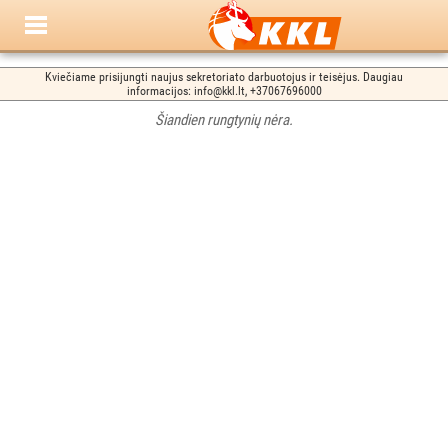
Kviečiame prisijungti naujus sekretoriato darbuotojus ir teisėjus. Daugiau
informacijos: info@kkl.lt, +37067696000
Šiandien rungtynių nėra.