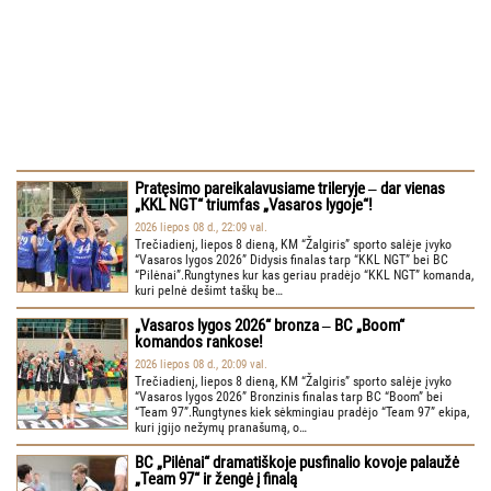
Pratęsimo pareikalavusiame trileryje ‒ dar vienas
„KKL NGT“ triumfas „Vasaros lygoje“!
2026 liepos 08 d., 22:09 val.
Trečiadienį, liepos 8 dieną, KM “Žalgiris” sporto salėje įvyko
“Vasaros lygos 2026” Didysis finalas tarp “KKL NGT” bei BC
“Pilėnai”.Rungtynes kur kas geriau pradėjo “KKL NGT” komanda,
kuri pelnė dešimt taškų be…
„Vasaros lygos 2026“ bronza ‒ BC „Boom“
komandos rankose!
2026 liepos 08 d., 20:09 val.
Trečiadienį, liepos 8 dieną, KM “Žalgiris” sporto salėje įvyko
“Vasaros lygos 2026” Bronzinis finalas tarp BC “Boom” bei
“Team 97”.Rungtynes kiek sėkmingiau pradėjo “Team 97” ekipa,
kuri įgijo nežymų pranašumą, o…
BC „Pilėnai“ dramatiškoje pusfinalio kovoje palaužė
„Team 97“ ir žengė į finalą