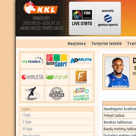
Naujienos
Turnyrinė lentelė
Tvar
D
20
Naudingumo koeficie
Lygos
I lyga
Pelnyti taškai
:
II lyga
Bendras taiklumas
:
III lyga
Baudų metimų taikl
Dvitaškių metimų ta
Įmonių lyga