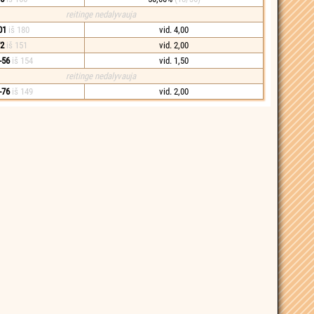
reitinge nedalyvauja
01
iš 180
vid. 4,00
2
iš 151
vid. 2,00
-56
iš 154
vid. 1,50
reitinge nedalyvauja
-76
iš 149
vid. 2,00