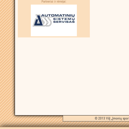
Partneriai ir rėmėjai:
© 2013 VšĮ „Įmonių sport