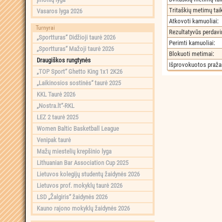
Tritaškių metimų ta
Vasaros lyga 2026
Atkovoti kamuoliai
:
Turnyrai
Rezultatyvūs perdav
„Sportturas“ Didžioji taurė 2026
Perimti kamuoliai
:
„Sportturas“ Mažoji taurė 2026
Blokuoti metimai
:
Draugiškos rungtynės
Išprovokuotos praž
„TOP Sport“ Ghetto King 1x1 2K26
„Laikinosios sostinės“ taurė 2025
KKL Taurė 2026
„Nostra.lt“-RKL
LEZ 2 taurė 2025
Women Baltic Basketball League
Venipak taurė
Mažų miestelių krepšinio lyga
Lithuanian Bar Association Cup 2025
Lietuvos kolegijų studentų žaidynės 2026
Lietuvos prof. mokyklų taurė 2026
LSD „Žalgiris“ žaidynės 2026
Kauno rajono mokyklų žaidynės 2026