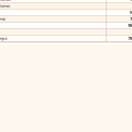
iklumas
:
1
imai
:
7
55
angos
:
75