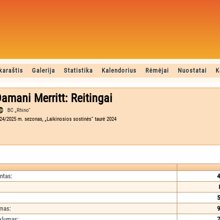
karaštis
Galerija
Statistika
Kalendorius
Rėmėjai
Nuostatai
K
amani Merritt: Reitingai
BC „Rhino“
24/2025 m. sezonas, „Laikinosios sostinės“ taurė 2024
ntas
:
4
5
umas
:
9
iklumas
:
7