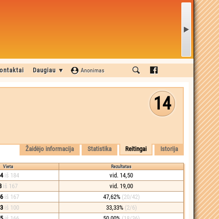
ontaktai
Daugiau ▼
Anonimas
14
Žaidėjo informacija
Statistika
Reitingai
Istorija
Vieta
Rezultatas
4
iš 184
vid. 14,50
8
iš 167
vid. 19,00
6
iš 167
47,62%
(20/42)
3
iš 100
33,33%
(2/6)
5
iš 166
50,00%
(18/36)