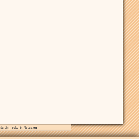
šaltinį. Sukūrė:
Netas.eu