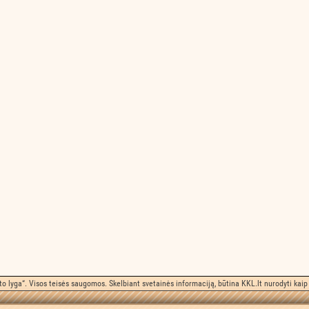
o lyga“. Visos teisės saugomos. Skelbiant svetainės informaciją, būtina KKL.lt nurodyti kaip 