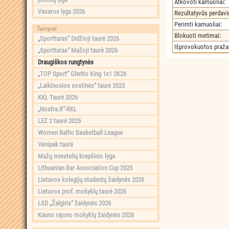
Atkovoti kamuoliai
:
Vasaros lyga 2026
Rezultatyvūs perdav
Perimti kamuoliai
:
Turnyrai
Blokuoti metimai
:
„Sportturas“ Didžioji taurė 2026
Išprovokuotos praž
„Sportturas“ Mažoji taurė 2026
Draugiškos rungtynės
„TOP Sport“ Ghetto King 1x1 2K26
„Laikinosios sostinės“ taurė 2025
KKL Taurė 2026
„Nostra.lt“-RKL
LEZ 2 taurė 2025
Women Baltic Basketball League
Venipak taurė
Mažų miestelių krepšinio lyga
Lithuanian Bar Association Cup 2025
Lietuvos kolegijų studentų žaidynės 2026
Lietuvos prof. mokyklų taurė 2026
LSD „Žalgiris“ žaidynės 2026
Kauno rajono mokyklų žaidynės 2026