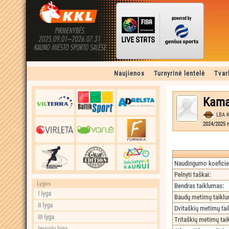
Naujienos
Turnyrinė lentelė
Tvar
Kamal
LBA 
2024/2025 m
Naudingumo koeficie
Pelnyti taškai
:
Lygos
Bendras taiklumas
:
I lyga
Baudų metimų taikl
II lyga
Dvitaškių metimų ta
III lyga
Tritaškių metimų ta
Įmonių lyga