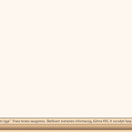
o lyga“. Visos teisės saugomos. Skelbiant svetainės informaciją, būtina KKL.lt nurodyti kaip 