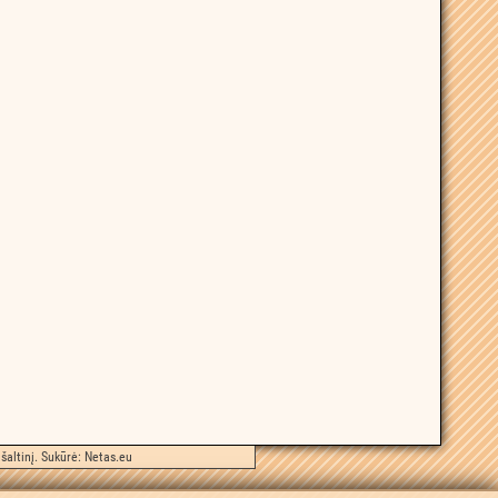
šaltinį. Sukūrė:
Netas.eu