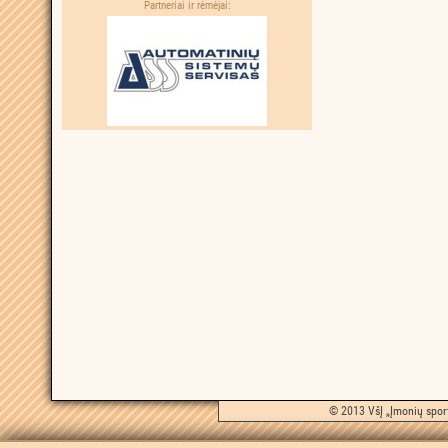
Partneriai ir rėmėjai:
© 2013 VšĮ „Įmonių sport