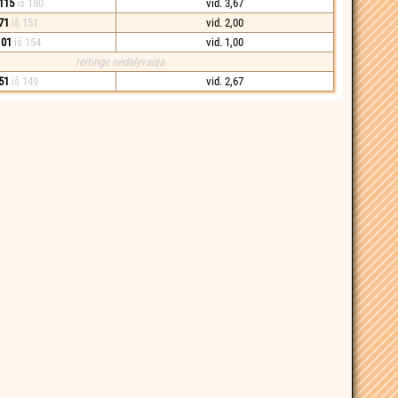
115
iš 180
vid. 3,67
71
iš 151
vid. 2,00
101
iš 154
vid. 1,00
reitinge nedalyvauja
51
iš 149
vid. 2,67