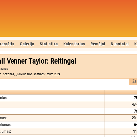
karaštis
Galerija
Statistika
Kalendorius
Rėmėjai
Nuostatai
K
i Venner Taylor: Reitingai
Kaunas
. sezonas, „Laikinosios sostinės“ taurė 2024
Ža
ntas
:
7
47-
7
umas
:
20-
iklumas
:
6
iklumas
:
11