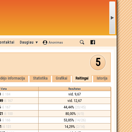
ontaktai
Daugiau ▼
Anonimas
5
idėjo informacija
Statistika
Grafikai
Reitingai
Istorija
Vieta
Rezultatas
8
iš 184
vid. 9,67
49
iš 167
vid. 12,67
6
iš 167
44,44%
(20/45)
21
iš 100
80,00%
(4/5)
4
iš 166
53,85%
(14/26)
1
iš 131
14,29%
(2/14)