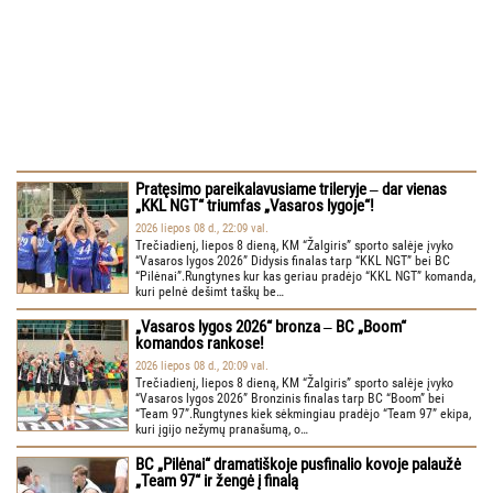
Pratęsimo pareikalavusiame trileryje ‒ dar vienas
„KKL NGT“ triumfas „Vasaros lygoje“!
2026 liepos 08 d., 22:09 val.
Trečiadienį, liepos 8 dieną, KM “Žalgiris” sporto salėje įvyko
“Vasaros lygos 2026” Didysis finalas tarp “KKL NGT” bei BC
“Pilėnai”.Rungtynes kur kas geriau pradėjo “KKL NGT” komanda,
kuri pelnė dešimt taškų be…
„Vasaros lygos 2026“ bronza ‒ BC „Boom“
komandos rankose!
2026 liepos 08 d., 20:09 val.
Trečiadienį, liepos 8 dieną, KM “Žalgiris” sporto salėje įvyko
“Vasaros lygos 2026” Bronzinis finalas tarp BC “Boom” bei
“Team 97”.Rungtynes kiek sėkmingiau pradėjo “Team 97” ekipa,
kuri įgijo nežymų pranašumą, o…
BC „Pilėnai“ dramatiškoje pusfinalio kovoje palaužė
„Team 97“ ir žengė į finalą