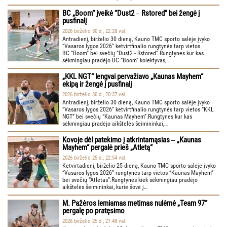
BC „Boom“ įveikė “Dust2 ‒ Rstored” bei žengė į
pusfinalį
2026 birželio 30 d., 22:28 val.
Antradienį, birželio 30 dieną, Kauno TMC sporto salėje įvyko
“Vasaros lygos 2026” ketvirtfinalio rungtynės tarp vietos
BC “Boom” bei svečių “Dust2 - Rstored”.Rungtynes kur kas
sėkmingiau pradėjo BC “Boom” kolektyvas,…
„KKL NGT“ lengvai pervažiavo „Kaunas Mayhem“
ekipą ir žengė į pusfinalį
2026 birželio 30 d., 20:37 val.
Antradienį, birželio 30 dieną, Kauno TMC sporto salėje įvyko
“Vasaros lygos 2026” ketvirtfinalio rungtynės tarp vietos “KKL
NGT” bei svečių “Kaunas Mayhem”.Rungtynes kur kas
sėkmingiau pradėjo aikštelės šeimininkai,…
Kovoje dėl patekimo į atkrintamąsias ‒ „Kaunas
Mayhem“ pergalė prieš „Atletą“
2026 birželio 25 d., 22:54 val.
Ketvirtadienį, birželio 25 dieną, Kauno TMC sporto salėje įvyko
“Vasaros lygos 2026” rungtynės tarp vietos “Kaunas Mayhem”
bei svečių “Atletas”.Rungtynes kiek sėkmingiau pradėjo
aikštelės šeimininkai, kurie šovė į…
M. Pažėros lemiamas metimas nulėmė „Team 97“
pergalę po pratęsimo
2026 birželio 25 d., 21:48 val.