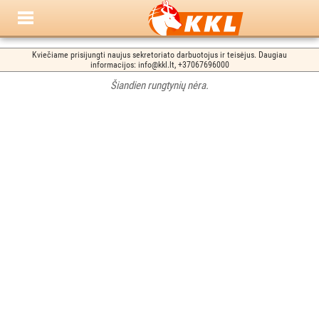
Kviečiame prisijungti naujus sekretoriato darbuotojus ir teisėjus. Daugiau
informacijos: info@kkl.lt, +37067696000
Šiandien rungtynių nėra.