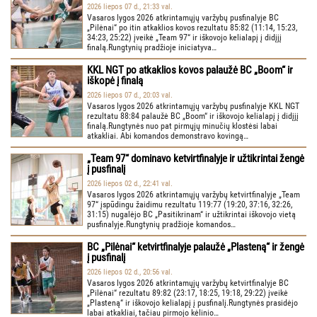
2026 liepos 07 d., 21:33 val.
Vasaros lygos 2026 atkrintamųjų varžybų pusfinalyje BC
„Pilėnai“ po itin atkaklios kovos rezultatu 85:82 (11:14, 15:23,
34:23, 25:22) įveikė „Team 97“ ir iškovojo kelialapį į didįjį
finalą.Rungtynių pradžioje iniciatyva…
KKL NGT po atkaklios kovos palaužė BC „Boom“ ir
iškopė į finalą
2026 liepos 07 d., 20:03 val.
Vasaros lygos 2026 atkrintamųjų varžybų pusfinalyje KKL NGT
rezultatu 88:84 palaužė BC „Boom“ ir iškovojo kelialapį į didįjį
finalą.Rungtynės nuo pat pirmųjų minučių klostėsi labai
atkakliai. Abi komandos demonstravo kovingą…
„Team 97“ dominavo ketvirtfinalyje ir užtikrintai žengė
į pusfinalį
2026 liepos 02 d., 22:41 val.
Vasaros lygos 2026 atkrintamųjų varžybų ketvirtfinalyje „Team
97“ įspūdingu žaidimu rezultatu 119:77 (19:20, 37:16, 32:26,
31:15) nugalėjo BC „Pasitikrinam“ ir užtikrintai iškovojo vietą
pusfinalyje.Rungtynių pradžioje komandos…
BC „Pilėnai“ ketvirtfinalyje palaužė „Plasteną“ ir žengė
į pusfinalį
2026 liepos 02 d., 20:56 val.
Vasaros lygos 2026 atkrintamųjų varžybų ketvirtfinalyje BC
„Pilėnai“ rezultatu 89:82 (23:17, 18:25, 19:18, 29:22) įveikė
„Plasteną“ ir iškovojo kelialapį į pusfinalį.Rungtynės prasidėjo
labai atkakliai, tačiau pirmojo kėlinio…