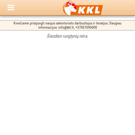
Kviečiame prisijungti naujus sekretoriato darbuotojus ir teisėjus. Daugiau
informacijos: info@kkl.lt, +37067696000
Šiandien rungtynių nėra.