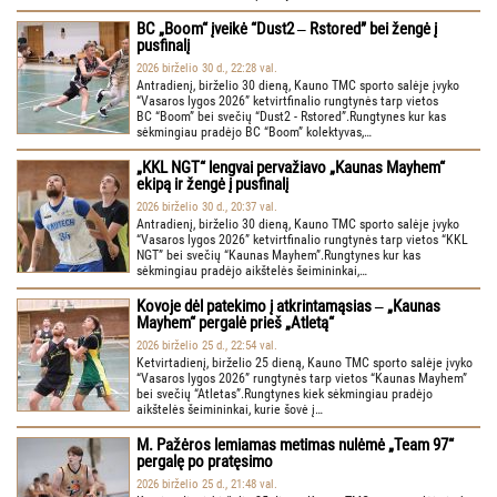
BC „Boom“ įveikė “Dust2 ‒ Rstored” bei žengė į
pusfinalį
2026 birželio 30 d., 22:28 val.
Antradienį, birželio 30 dieną, Kauno TMC sporto salėje įvyko
“Vasaros lygos 2026” ketvirtfinalio rungtynės tarp vietos
BC “Boom” bei svečių “Dust2 - Rstored”.Rungtynes kur kas
sėkmingiau pradėjo BC “Boom” kolektyvas,…
„KKL NGT“ lengvai pervažiavo „Kaunas Mayhem“
ekipą ir žengė į pusfinalį
2026 birželio 30 d., 20:37 val.
Antradienį, birželio 30 dieną, Kauno TMC sporto salėje įvyko
“Vasaros lygos 2026” ketvirtfinalio rungtynės tarp vietos “KKL
NGT” bei svečių “Kaunas Mayhem”.Rungtynes kur kas
sėkmingiau pradėjo aikštelės šeimininkai,…
Kovoje dėl patekimo į atkrintamąsias ‒ „Kaunas
Mayhem“ pergalė prieš „Atletą“
2026 birželio 25 d., 22:54 val.
Ketvirtadienį, birželio 25 dieną, Kauno TMC sporto salėje įvyko
“Vasaros lygos 2026” rungtynės tarp vietos “Kaunas Mayhem”
bei svečių “Atletas”.Rungtynes kiek sėkmingiau pradėjo
aikštelės šeimininkai, kurie šovė į…
M. Pažėros lemiamas metimas nulėmė „Team 97“
pergalę po pratęsimo
2026 birželio 25 d., 21:48 val.