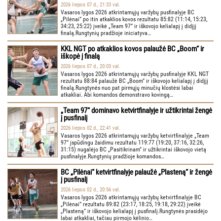
2026 liepos 07 d., 21:33 val.
Vasaros lygos 2026 atkrintamųjų varžybų pusfinalyje BC
„Pilėnai“ po itin atkaklios kovos rezultatu 85:82 (11:14, 15:23,
34:23, 25:22) įveikė „Team 97“ ir iškovojo kelialapį į didįjį
finalą.Rungtynių pradžioje iniciatyva…
KKL NGT po atkaklios kovos palaužė BC „Boom“ ir
iškopė į finalą
2026 liepos 07 d., 20:03 val.
Vasaros lygos 2026 atkrintamųjų varžybų pusfinalyje KKL NGT
rezultatu 88:84 palaužė BC „Boom“ ir iškovojo kelialapį į didįjį
finalą.Rungtynės nuo pat pirmųjų minučių klostėsi labai
atkakliai. Abi komandos demonstravo kovingą…
„Team 97“ dominavo ketvirtfinalyje ir užtikrintai žengė
į pusfinalį
2026 liepos 02 d., 22:41 val.
Vasaros lygos 2026 atkrintamųjų varžybų ketvirtfinalyje „Team
97“ įspūdingu žaidimu rezultatu 119:77 (19:20, 37:16, 32:26,
31:15) nugalėjo BC „Pasitikrinam“ ir užtikrintai iškovojo vietą
pusfinalyje.Rungtynių pradžioje komandos…
BC „Pilėnai“ ketvirtfinalyje palaužė „Plasteną“ ir žengė
į pusfinalį
2026 liepos 02 d., 20:56 val.
Vasaros lygos 2026 atkrintamųjų varžybų ketvirtfinalyje BC
„Pilėnai“ rezultatu 89:82 (23:17, 18:25, 19:18, 29:22) įveikė
„Plasteną“ ir iškovojo kelialapį į pusfinalį.Rungtynės prasidėjo
labai atkakliai, tačiau pirmojo kėlinio…