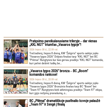
Pratęsimo pareikalavusiame trileryje ‒ dar vienas
„KKL NGT“ triumfas „Vasaros lygoje“!
2026 liepos 08 d., 22:09 val.
Trečiadienį, liepos 8 dieną, KM “Žalgiris” sporto salėje įvyko
“Vasaros lygos 2026” Didysis finalas tarp “KKL NGT” bei BC
“Pilėnai”.Rungtynes kur kas geriau pradėjo “KKL NGT” komanda,
kuri pelnė dešimt taškų be…
„Vasaros lygos 2026“ bronza ‒ BC „Boom“
komandos rankose!
2026 liepos 08 d., 20:09 val.
Trečiadienį, liepos 8 dieną, KM “Žalgiris” sporto salėje įvyko
“Vasaros lygos 2026” Bronzinis finalas tarp BC “Boom” bei
“Team 97”.Rungtynes kiek sėkmingiau pradėjo “Team 97” ekipa,
kuri įgijo nežymų pranašumą, o…
BC „Pilėnai“ dramatiškoje pusfinalio kovoje palaužė
„Team 97“ ir žengė į finalą