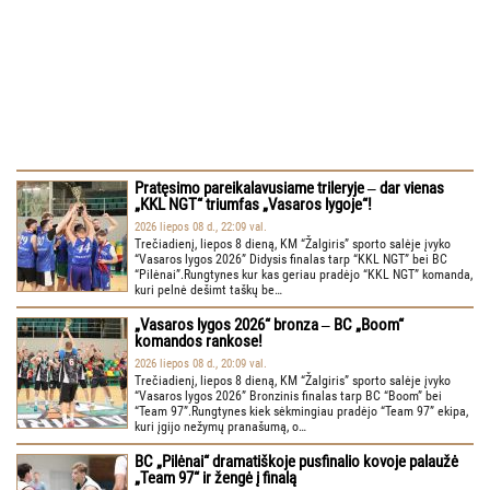
Pratęsimo pareikalavusiame trileryje ‒ dar vienas
„KKL NGT“ triumfas „Vasaros lygoje“!
2026 liepos 08 d., 22:09 val.
Trečiadienį, liepos 8 dieną, KM “Žalgiris” sporto salėje įvyko
“Vasaros lygos 2026” Didysis finalas tarp “KKL NGT” bei BC
“Pilėnai”.Rungtynes kur kas geriau pradėjo “KKL NGT” komanda,
kuri pelnė dešimt taškų be…
„Vasaros lygos 2026“ bronza ‒ BC „Boom“
komandos rankose!
2026 liepos 08 d., 20:09 val.
Trečiadienį, liepos 8 dieną, KM “Žalgiris” sporto salėje įvyko
“Vasaros lygos 2026” Bronzinis finalas tarp BC “Boom” bei
“Team 97”.Rungtynes kiek sėkmingiau pradėjo “Team 97” ekipa,
kuri įgijo nežymų pranašumą, o…
BC „Pilėnai“ dramatiškoje pusfinalio kovoje palaužė
„Team 97“ ir žengė į finalą