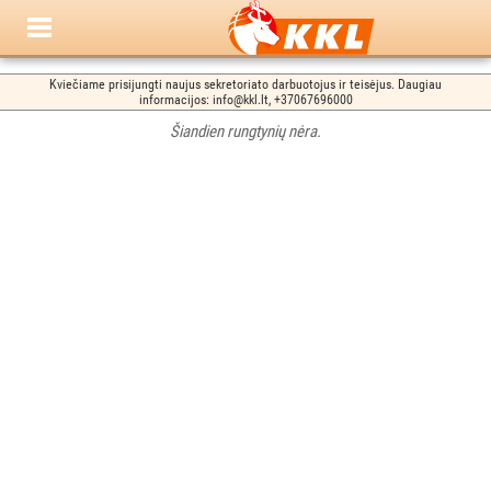
Kviečiame prisijungti naujus sekretoriato darbuotojus ir teisėjus. Daugiau
informacijos: info@kkl.lt, +37067696000
Šiandien rungtynių nėra.