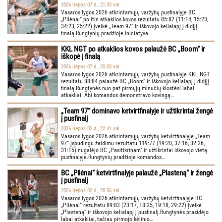
2026 liepos 07 d., 21:33 val.
Vasaros lygos 2026 atkrintamųjų varžybų pusfinalyje BC
„Pilėnai“ po itin atkaklios kovos rezultatu 85:82 (11:14, 15:23,
34:23, 25:22) įveikė „Team 97“ ir iškovojo kelialapį į didįjį
finalą.Rungtynių pradžioje iniciatyva…
KKL NGT po atkaklios kovos palaužė BC „Boom“ ir
iškopė į finalą
2026 liepos 07 d., 20:03 val.
Vasaros lygos 2026 atkrintamųjų varžybų pusfinalyje KKL NGT
rezultatu 88:84 palaužė BC „Boom“ ir iškovojo kelialapį į didįjį
finalą.Rungtynės nuo pat pirmųjų minučių klostėsi labai
atkakliai. Abi komandos demonstravo kovingą…
„Team 97“ dominavo ketvirtfinalyje ir užtikrintai žengė
į pusfinalį
2026 liepos 02 d., 22:41 val.
Vasaros lygos 2026 atkrintamųjų varžybų ketvirtfinalyje „Team
97“ įspūdingu žaidimu rezultatu 119:77 (19:20, 37:16, 32:26,
31:15) nugalėjo BC „Pasitikrinam“ ir užtikrintai iškovojo vietą
pusfinalyje.Rungtynių pradžioje komandos…
BC „Pilėnai“ ketvirtfinalyje palaužė „Plasteną“ ir žengė
į pusfinalį
2026 liepos 02 d., 20:56 val.
Vasaros lygos 2026 atkrintamųjų varžybų ketvirtfinalyje BC
„Pilėnai“ rezultatu 89:82 (23:17, 18:25, 19:18, 29:22) įveikė
„Plasteną“ ir iškovojo kelialapį į pusfinalį.Rungtynės prasidėjo
labai atkakliai, tačiau pirmojo kėlinio…