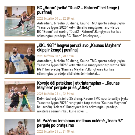
BC „Boom“ įveikė “Dust2 ‒ Rstored” bei žengė į
pusfinalį
2026 birželio 30 d., 22:28 val.
Antradienį, birželio 30 dieną, Kauno TMC sporto salėje įvyko
“Vasaros lygos 2026” ketvirtfinalio rungtynės tarp vietos
BC “Boom” bei svečių “Dust2 - Rstored”.Rungtynes kur kas
sėkmingiau pradėjo BC “Boom” kolektyvas,…
„KKL NGT“ lengvai pervažiavo „Kaunas Mayhem“
ekipą ir žengė į pusfinalį
2026 birželio 30 d., 20:37 val.
Antradienį, birželio 30 dieną, Kauno TMC sporto salėje įvyko
“Vasaros lygos 2026” ketvirtfinalio rungtynės tarp vietos “KKL
NGT” bei svečių “Kaunas Mayhem”.Rungtynes kur kas
sėkmingiau pradėjo aikštelės šeimininkai,…
Kovoje dėl patekimo į atkrintamąsias ‒ „Kaunas
Mayhem“ pergalė prieš „Atletą“
2026 birželio 25 d., 22:54 val.
Ketvirtadienį, birželio 25 dieną, Kauno TMC sporto salėje įvyko
“Vasaros lygos 2026” rungtynės tarp vietos “Kaunas Mayhem”
bei svečių “Atletas”.Rungtynes kiek sėkmingiau pradėjo
aikštelės šeimininkai, kurie šovė į…
M. Pažėros lemiamas metimas nulėmė „Team 97“
pergalę po pratęsimo
2026 birželio 25 d., 21:48 val.