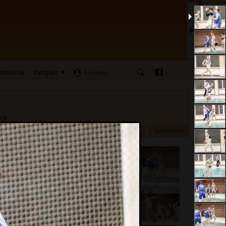
ontaktai
Daugiau ▼
Anonimas
1126
imai
Aprašymas
Foto galerija
[51]
Arena
Komentarai