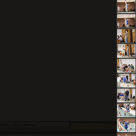
šaltinį. Sukūrė:
Netas.eu