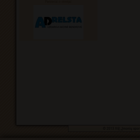
Partneriai ir rėmėjai:
© 2013 VšĮ „Įmonių sport