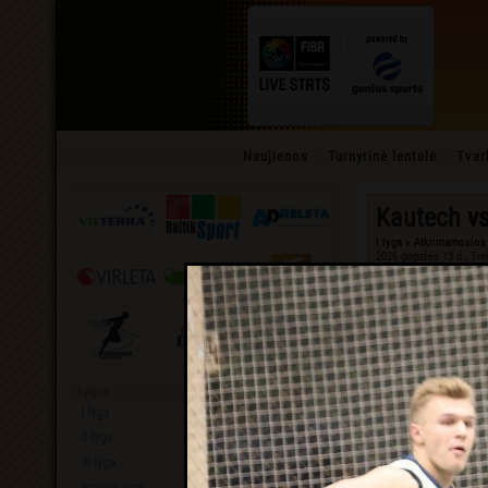
Naujienos
Turnyrinė lentelė
Tvar
Kautech
v
I lyga » Atkrintamosios 
2026 gegužės 13 d., Tre
Lygos
I lyga
II lyga
III lyga
Įmonių lyga