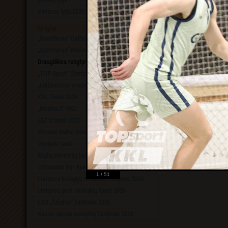
Vasaros lyga 2026
Turnyrai
„Sportturas“ Didžioji taurė 2026
„Sportturas“ Mažoji taurė 2026
Draugiškos rungtynės
„TOP Sport“ Ghetto King 1x1 2K26
„Laikinosios sostinės“ taurė 2025
KKL Taurė 2026
„Nostra.lt“-RKL
LEZ 2 taurė 2025
Women Baltic Basketball League
Venipak taurė
Mažų miestelių krepšinio lyga
Lithuanian Bar Association Cup 2025
1 / 51
Lietuvos kolegijų studentų žaidynės 2026
Lietuvos prof. mokyklų taurė 2026
LSD „Žalgiris“ žaidynės 2026
Kauno rajono mokyklų žaidynės 2026