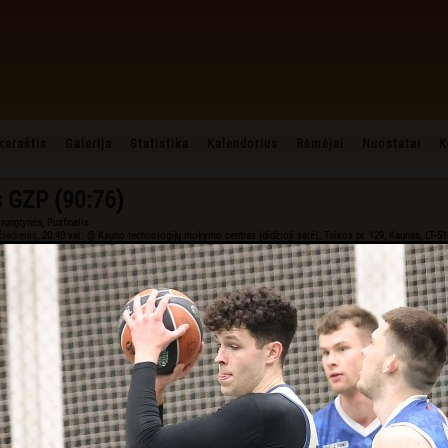
karaštis
Galerija
Statistika
Kalendorius
Rėmėjai
Nuostatai
K
s
GZP
(
90:76
)
rungtynės, Pusfinalis
čiadienis
, 20:40 val. @ Kauno technologijų mokymo centras (didžioji salė), Taikos pr. 129, Kaunas, LT-5
Komandų palyginimas
Statistika
Met