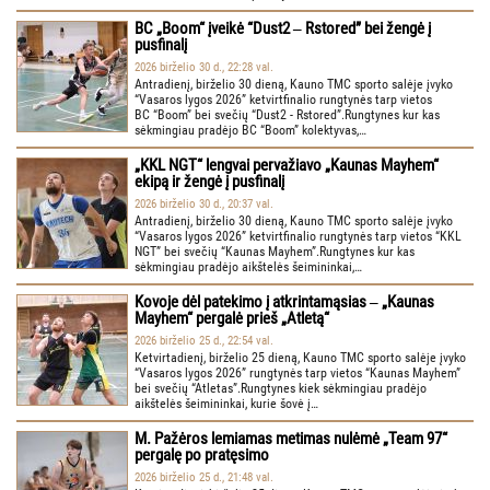
BC „Boom“ įveikė “Dust2 ‒ Rstored” bei žengė į
pusfinalį
2026 birželio 30 d., 22:28 val.
Antradienį, birželio 30 dieną, Kauno TMC sporto salėje įvyko
“Vasaros lygos 2026” ketvirtfinalio rungtynės tarp vietos
BC “Boom” bei svečių “Dust2 - Rstored”.Rungtynes kur kas
sėkmingiau pradėjo BC “Boom” kolektyvas,…
„KKL NGT“ lengvai pervažiavo „Kaunas Mayhem“
ekipą ir žengė į pusfinalį
2026 birželio 30 d., 20:37 val.
Antradienį, birželio 30 dieną, Kauno TMC sporto salėje įvyko
“Vasaros lygos 2026” ketvirtfinalio rungtynės tarp vietos “KKL
NGT” bei svečių “Kaunas Mayhem”.Rungtynes kur kas
sėkmingiau pradėjo aikštelės šeimininkai,…
Kovoje dėl patekimo į atkrintamąsias ‒ „Kaunas
Mayhem“ pergalė prieš „Atletą“
2026 birželio 25 d., 22:54 val.
Ketvirtadienį, birželio 25 dieną, Kauno TMC sporto salėje įvyko
“Vasaros lygos 2026” rungtynės tarp vietos “Kaunas Mayhem”
bei svečių “Atletas”.Rungtynes kiek sėkmingiau pradėjo
aikštelės šeimininkai, kurie šovė į…
M. Pažėros lemiamas metimas nulėmė „Team 97“
pergalę po pratęsimo
2026 birželio 25 d., 21:48 val.