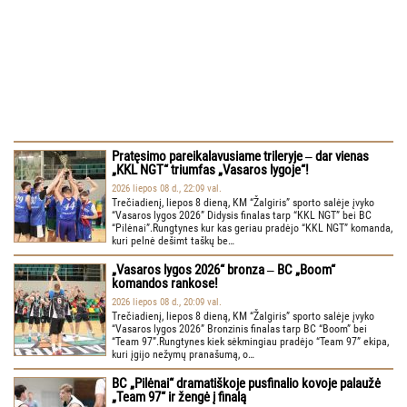
Pratęsimo pareikalavusiame trileryje ‒ dar vienas
„KKL NGT“ triumfas „Vasaros lygoje“!
2026 liepos 08 d., 22:09 val.
Trečiadienį, liepos 8 dieną, KM “Žalgiris” sporto salėje įvyko
“Vasaros lygos 2026” Didysis finalas tarp “KKL NGT” bei BC
“Pilėnai”.Rungtynes kur kas geriau pradėjo “KKL NGT” komanda,
kuri pelnė dešimt taškų be…
„Vasaros lygos 2026“ bronza ‒ BC „Boom“
komandos rankose!
2026 liepos 08 d., 20:09 val.
Trečiadienį, liepos 8 dieną, KM “Žalgiris” sporto salėje įvyko
“Vasaros lygos 2026” Bronzinis finalas tarp BC “Boom” bei
“Team 97”.Rungtynes kiek sėkmingiau pradėjo “Team 97” ekipa,
kuri įgijo nežymų pranašumą, o…
BC „Pilėnai“ dramatiškoje pusfinalio kovoje palaužė
„Team 97“ ir žengė į finalą