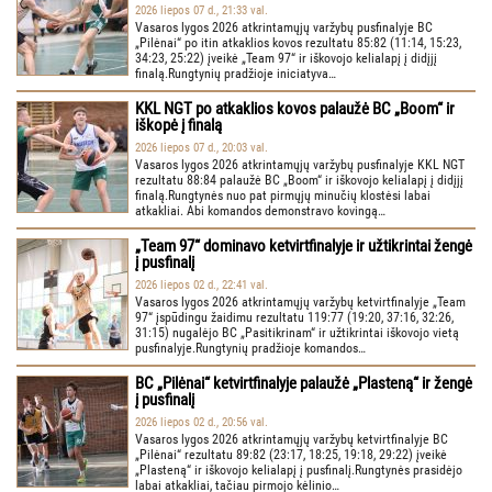
2026 liepos 07 d., 21:33 val.
Vasaros lygos 2026 atkrintamųjų varžybų pusfinalyje BC
„Pilėnai“ po itin atkaklios kovos rezultatu 85:82 (11:14, 15:23,
34:23, 25:22) įveikė „Team 97“ ir iškovojo kelialapį į didįjį
finalą.Rungtynių pradžioje iniciatyva…
KKL NGT po atkaklios kovos palaužė BC „Boom“ ir
iškopė į finalą
2026 liepos 07 d., 20:03 val.
Vasaros lygos 2026 atkrintamųjų varžybų pusfinalyje KKL NGT
rezultatu 88:84 palaužė BC „Boom“ ir iškovojo kelialapį į didįjį
finalą.Rungtynės nuo pat pirmųjų minučių klostėsi labai
atkakliai. Abi komandos demonstravo kovingą…
„Team 97“ dominavo ketvirtfinalyje ir užtikrintai žengė
į pusfinalį
2026 liepos 02 d., 22:41 val.
Vasaros lygos 2026 atkrintamųjų varžybų ketvirtfinalyje „Team
97“ įspūdingu žaidimu rezultatu 119:77 (19:20, 37:16, 32:26,
31:15) nugalėjo BC „Pasitikrinam“ ir užtikrintai iškovojo vietą
pusfinalyje.Rungtynių pradžioje komandos…
BC „Pilėnai“ ketvirtfinalyje palaužė „Plasteną“ ir žengė
į pusfinalį
2026 liepos 02 d., 20:56 val.
Vasaros lygos 2026 atkrintamųjų varžybų ketvirtfinalyje BC
„Pilėnai“ rezultatu 89:82 (23:17, 18:25, 19:18, 29:22) įveikė
„Plasteną“ ir iškovojo kelialapį į pusfinalį.Rungtynės prasidėjo
labai atkakliai, tačiau pirmojo kėlinio…