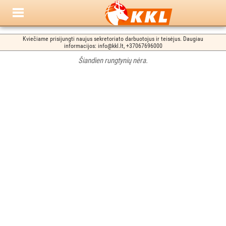
Kviečiame prisijungti naujus sekretoriato darbuotojus ir teisėjus. Daugiau
informacijos: info@kkl.lt, +37067696000
Šiandien rungtynių nėra.