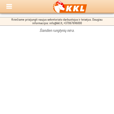
Kviečiame prisijungti naujus sekretoriato darbuotojus ir teisėjus. Daugiau
informacijos: info@kkl.lt, +37067696000
Šiandien rungtynių nėra.