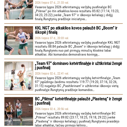
2026 liepos 07 d., 21:33 val.
Vasaros lygos 2026 atkrintamųjų varžybų pusfinalyje BC
„Pilėnai“ po itin atkaklios kovos rezultatu 85:82 (11:14, 15:23,
34:23, 25:22) įveikė „Team 97“ ir iškovojo kelialapį į didįjį
finalą.Rungtynių pradžioje iniciatyva…
KKL NGT po atkaklios kovos palaužė BC „Boom“ ir
iškopė į finalą
2026 liepos 07 d., 20:03 val.
Vasaros lygos 2026 atkrintamųjų varžybų pusfinalyje KKL NGT
rezultatu 88:84 palaužė BC „Boom“ ir iškovojo kelialapį į didįjį
finalą.Rungtynės nuo pat pirmųjų minučių klostėsi labai
atkakliai. Abi komandos demonstravo kovingą…
„Team 97“ dominavo ketvirtfinalyje ir užtikrintai žengė
į pusfinalį
2026 liepos 02 d., 22:41 val.
Vasaros lygos 2026 atkrintamųjų varžybų ketvirtfinalyje „Team
97“ įspūdingu žaidimu rezultatu 119:77 (19:20, 37:16, 32:26,
31:15) nugalėjo BC „Pasitikrinam“ ir užtikrintai iškovojo vietą
pusfinalyje.Rungtynių pradžioje komandos…
BC „Pilėnai“ ketvirtfinalyje palaužė „Plasteną“ ir žengė
į pusfinalį
2026 liepos 02 d., 20:56 val.
Vasaros lygos 2026 atkrintamųjų varžybų ketvirtfinalyje BC
„Pilėnai“ rezultatu 89:82 (23:17, 18:25, 19:18, 29:22) įveikė
„Plasteną“ ir iškovojo kelialapį į pusfinalį.Rungtynės prasidėjo
labai atkakliai, tačiau pirmojo kėlinio…