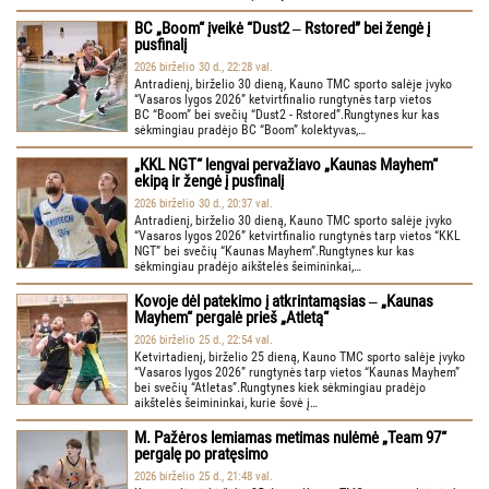
BC „Boom“ įveikė “Dust2 ‒ Rstored” bei žengė į
pusfinalį
2026 birželio 30 d., 22:28 val.
Antradienį, birželio 30 dieną, Kauno TMC sporto salėje įvyko
“Vasaros lygos 2026” ketvirtfinalio rungtynės tarp vietos
BC “Boom” bei svečių “Dust2 - Rstored”.Rungtynes kur kas
sėkmingiau pradėjo BC “Boom” kolektyvas,…
„KKL NGT“ lengvai pervažiavo „Kaunas Mayhem“
ekipą ir žengė į pusfinalį
2026 birželio 30 d., 20:37 val.
Antradienį, birželio 30 dieną, Kauno TMC sporto salėje įvyko
“Vasaros lygos 2026” ketvirtfinalio rungtynės tarp vietos “KKL
NGT” bei svečių “Kaunas Mayhem”.Rungtynes kur kas
sėkmingiau pradėjo aikštelės šeimininkai,…
Kovoje dėl patekimo į atkrintamąsias ‒ „Kaunas
Mayhem“ pergalė prieš „Atletą“
2026 birželio 25 d., 22:54 val.
Ketvirtadienį, birželio 25 dieną, Kauno TMC sporto salėje įvyko
“Vasaros lygos 2026” rungtynės tarp vietos “Kaunas Mayhem”
bei svečių “Atletas”.Rungtynes kiek sėkmingiau pradėjo
aikštelės šeimininkai, kurie šovė į…
M. Pažėros lemiamas metimas nulėmė „Team 97“
pergalę po pratęsimo
2026 birželio 25 d., 21:48 val.