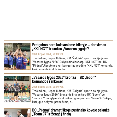
Pratęsimo pareikalavusiame trileryje ‒ dar vienas
„KKL NGT“ triumfas „Vasaros lygoje“!
2026 liepos 08 d., 22:09 val.
Trečiadienį, liepos 8 dieną, KM “Žalgiris” sporto salėje įvyko
“Vasaros lygos 2026” Didysis finalas tarp “KKL NGT” bei BC
“Pilėnai”.Rungtynes kur kas geriau pradėjo “KKL NGT” komanda,
kuri pelnė dešimt taškų be…
„Vasaros lygos 2026“ bronza ‒ BC „Boom“
komandos rankose!
2026 liepos 08 d., 20:09 val.
Trečiadienį, liepos 8 dieną, KM “Žalgiris” sporto salėje įvyko
“Vasaros lygos 2026” Bronzinis finalas tarp BC “Boom” bei
“Team 97”.Rungtynes kiek sėkmingiau pradėjo “Team 97” ekipa,
kuri įgijo nežymų pranašumą, o…
BC „Pilėnai“ dramatiškoje pusfinalio kovoje palaužė
„Team 97“ ir žengė į finalą