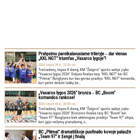
Pratęsimo pareikalavusiame trileryje ‒ dar vienas
„KKL NGT“ triumfas „Vasaros lygoje“!
2026 liepos 08 d., 22:09 val.
Trečiadienį, liepos 8 dieną, KM “Žalgiris” sporto salėje įvyko
“Vasaros lygos 2026” Didysis finalas tarp “KKL NGT” bei BC
“Pilėnai”.Rungtynes kur kas geriau pradėjo “KKL NGT” komanda,
kuri pelnė dešimt taškų be…
„Vasaros lygos 2026“ bronza ‒ BC „Boom“
komandos rankose!
2026 liepos 08 d., 20:09 val.
Trečiadienį, liepos 8 dieną, KM “Žalgiris” sporto salėje įvyko
“Vasaros lygos 2026” Bronzinis finalas tarp BC “Boom” bei
“Team 97”.Rungtynes kiek sėkmingiau pradėjo “Team 97” ekipa,
kuri įgijo nežymų pranašumą, o…
BC „Pilėnai“ dramatiškoje pusfinalio kovoje palaužė
„Team 97“ ir žengė į finalą