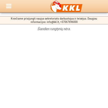
Kviečiame prisijungti naujus sekretoriato darbuotojus ir teisėjus. Daugiau
informacijos: info@kkl.lt, +37067696000
Šiandien rungtynių nėra.