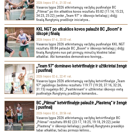
2026 liepos 07 d., 21:33 val.
Vasaros lygos 2026 atkrintamųjų varžybų pusfinalyje BC
„Pilėnai“ po itin atkaklios kovos rezultatu 85:82 (11:14, 15:23,
34:23, 25:22) įveikė „Team 97“ ir iškovojo kelialapį į didįjį
finalą.Rungtynių pradžioje iniciatyva…
KKL NGT po atkaklios kovos palaužė BC „Boom“ ir
iškopė į finalą
2026 liepos 07 d., 20:03 val.
Vasaros lygos 2026 atkrintamųjų varžybų pusfinalyje KKL NGT
rezultatu 88:84 palaužė BC „Boom“ ir iškovojo kelialapį į didįjį
finalą.Rungtynės nuo pat pirmųjų minučių klostėsi labai
atkakliai. Abi komandos demonstravo kovingą…
„Team 97“ dominavo ketvirtfinalyje ir užtikrintai žengė
į pusfinalį
2026 liepos 02 d., 22:41 val.
Vasaros lygos 2026 atkrintamųjų varžybų ketvirtfinalyje „Team
97“ įspūdingu žaidimu rezultatu 119:77 (19:20, 37:16, 32:26,
31:15) nugalėjo BC „Pasitikrinam“ ir užtikrintai iškovojo vietą
pusfinalyje.Rungtynių pradžioje komandos…
BC „Pilėnai“ ketvirtfinalyje palaužė „Plasteną“ ir žengė
į pusfinalį
2026 liepos 02 d., 20:56 val.
Vasaros lygos 2026 atkrintamųjų varžybų ketvirtfinalyje BC
„Pilėnai“ rezultatu 89:82 (23:17, 18:25, 19:18, 29:22) įveikė
„Plasteną“ ir iškovojo kelialapį į pusfinalį.Rungtynės prasidėjo
labai atkakliai, tačiau pirmojo kėlinio…