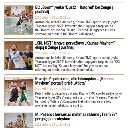
BC „Boom“ įveikė “Dust2 ‒ Rstored” bei žengė į
pusfinalį
2026 birželio 30 d., 22:28 val.
Antradienį, birželio 30 dieną, Kauno TMC sporto salėje įvyko
“Vasaros lygos 2026” ketvirtfinalio rungtynės tarp vietos
BC “Boom” bei svečių “Dust2 - Rstored”.Rungtynes kur kas
sėkmingiau pradėjo BC “Boom” kolektyvas,…
„KKL NGT“ lengvai pervažiavo „Kaunas Mayhem“
ekipą ir žengė į pusfinalį
2026 birželio 30 d., 20:37 val.
Antradienį, birželio 30 dieną, Kauno TMC sporto salėje įvyko
“Vasaros lygos 2026” ketvirtfinalio rungtynės tarp vietos “KKL
NGT” bei svečių “Kaunas Mayhem”.Rungtynes kur kas
sėkmingiau pradėjo aikštelės šeimininkai,…
Kovoje dėl patekimo į atkrintamąsias ‒ „Kaunas
Mayhem“ pergalė prieš „Atletą“
2026 birželio 25 d., 22:54 val.
Ketvirtadienį, birželio 25 dieną, Kauno TMC sporto salėje įvyko
“Vasaros lygos 2026” rungtynės tarp vietos “Kaunas Mayhem”
bei svečių “Atletas”.Rungtynes kiek sėkmingiau pradėjo
aikštelės šeimininkai, kurie šovė į…
M. Pažėros lemiamas metimas nulėmė „Team 97“
pergalę po pratęsimo
2026 birželio 25 d., 21:48 val.