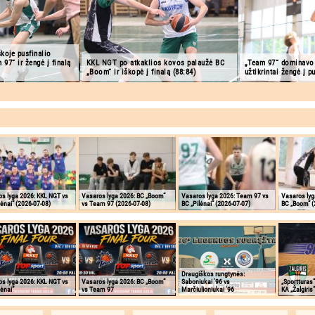
koje pusfinalio
97“ ir žengė į finalą
KKL NGT po atkaklios kovos palaužė BC
„Team 97“ dominavo k
„Boom“ ir iškopė į finalą (88:84)
užtikrintai žengė į p
s lyga 2026: KKL NGT vs
Vasaros lyga 2026: BC „Boom“
Vasaros lyga 2026: Team 97 vs
Vasaros lyg
lėnai“ (2026-07-08)
vs Team 97 (2026-07-08)
BC „Pilėnai“ (2026-07-07)
BC „Boom“ (
Draugiškos rungtynės:
s lyga 2026: KKL NGT vs
Vasaros lyga 2026: BC „Boom“
Saboniukai '96 vs
„Sportturas“
lėnai“
vs Team 97
Marčiulioniukai '96
KA „Žalgiris