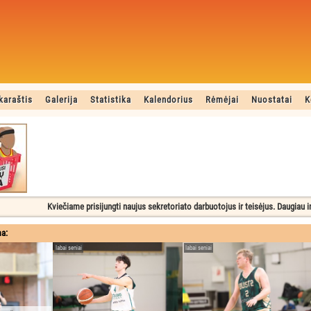
karaštis
Galerija
Statistika
Kalendorius
Rėmėjai
Nuostatai
K
Kviečiame prisijungti naujus sekretoriato darbuotojus ir teisėjus. Daugiau 
ma:
labai seniai
labai seniai