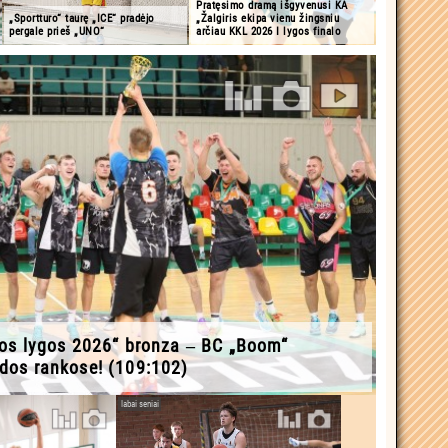
Pratęsimo dramą išgyvenusi KA
„Sportturo“ taurę „ICE“ pradėjo
„Žalgiris ekipa vienu žingsniu
pergale prieš „UNO“
arčiau KKL 2026 I lygos finalo
os lygos 2026“ bronza ‒ BC „Boom“
os rankose! (109:102)
labai seniai