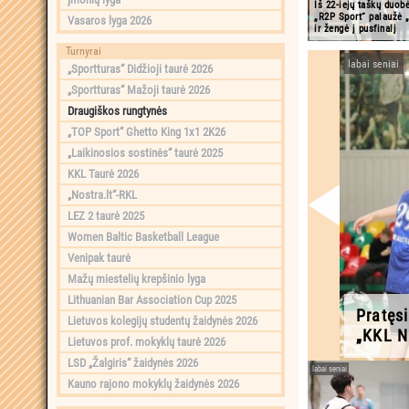
Iš 22-iejų taškų duobė
„R2P Sport“ palaužė
Vasaros lyga 2026
ir žengė į pusfinalį
Turnyrai
labai seniai
„Sportturas“ Didžioji taurė 2026
„Sportturas“ Mažoji taurė 2026
Draugiškos rungtynės
„TOP Sport“ Ghetto King 1x1 2K26
„Laikinosios sostinės“ taurė 2025
KKL Taurė 2026
„Nostra.lt“-RKL
LEZ 2 taurė 2025
Women Baltic Basketball League
Venipak taurė
Mažų miestelių krepšinio lyga
Lithuanian Bar Association Cup 2025
Pratęsi
Lietuvos kolegijų studentų žaidynės 2026
„KKL N
Lietuvos prof. mokyklų taurė 2026
LSD „Žalgiris“ žaidynės 2026
labai seniai
Kauno rajono mokyklų žaidynės 2026