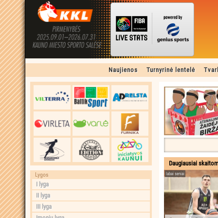
Naujienos
Turnyrinė lentelė
Tvar
Daugiausiai skaito
Lygos
labai seniai
I lyga
II lyga
III lyga
Įmonių lyga