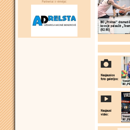
Partneriai ir rėmėjai:
BC „Pilėnai“ dramatiš
kovoje palaužė „Team 
(82:85)
Naujausios
foto galerijos:
Vasaro
BC „Pi
Naujausi
video:
Vasaro
BC „Pi