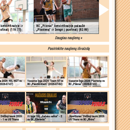
etvirtfinalyje ir
BC „Pilėnai“ ketvirtfinalyje palaužė
usfinalį (119:77)
„Plasteną“ ir žengė į pusfinalį (82:89)
Daugiau naujienų »
Pasirinkite naujienų išvaizdą
a 2026: KKL NGT vs
Vasaros lyga 2026: Team 97 vs
Vasaros lyga 2026: Plastena vs
2026-07-07)
BC „Pasitikrinam“ (2026-07-02)
BC „Pilėnai“ (2026-07-02)
 Didžioji taurė 2026:
III lyga: VšĮ „Gatvės vaikai“ ‒ 2
„Sportturas“ Didžioji taurė 2026:
“ ‒ 1 vs US Titans
vs SK „Ežerietis“
US Titans vs BC „Rhino“