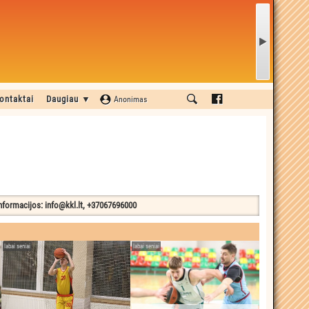
ontaktai
Daugiau ▼
Anonimas
informacijos: info@kkl.lt, +37067696000
labai seniai
labai seniai