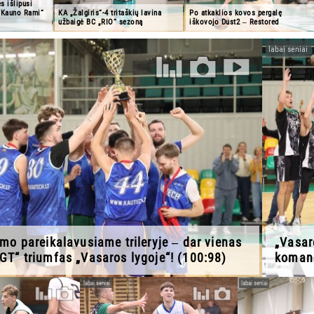
s išlipusi
 „Kauno Rami“
KA „Žalgiris“-4 tritaškių lavina
Po atkaklios kovos pergalę
užbaigė BC „RIO“ sezoną
iškovojo Dust2 ‒ Restored
labai seniai
mo pareikalavusiame trileryje ‒ dar vienas
„Vasar
GT“ triumfas „Vasaros lygoje“! (100:98)
komand
labai seniai
labai seniai