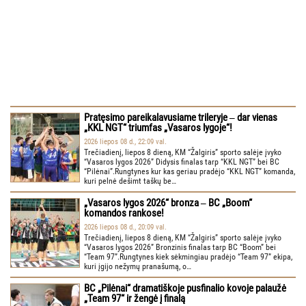
Pratęsimo pareikalavusiame trileryje ‒ dar vienas
„KKL NGT“ triumfas „Vasaros lygoje“!
2026 liepos 08 d., 22:09 val.
Trečiadienį, liepos 8 dieną, KM “Žalgiris” sporto salėje įvyko
“Vasaros lygos 2026” Didysis finalas tarp “KKL NGT” bei BC
“Pilėnai”.Rungtynes kur kas geriau pradėjo “KKL NGT” komanda,
kuri pelnė dešimt taškų be…
„Vasaros lygos 2026“ bronza ‒ BC „Boom“
komandos rankose!
2026 liepos 08 d., 20:09 val.
Trečiadienį, liepos 8 dieną, KM “Žalgiris” sporto salėje įvyko
“Vasaros lygos 2026” Bronzinis finalas tarp BC “Boom” bei
“Team 97”.Rungtynes kiek sėkmingiau pradėjo “Team 97” ekipa,
kuri įgijo nežymų pranašumą, o…
BC „Pilėnai“ dramatiškoje pusfinalio kovoje palaužė
„Team 97“ ir žengė į finalą