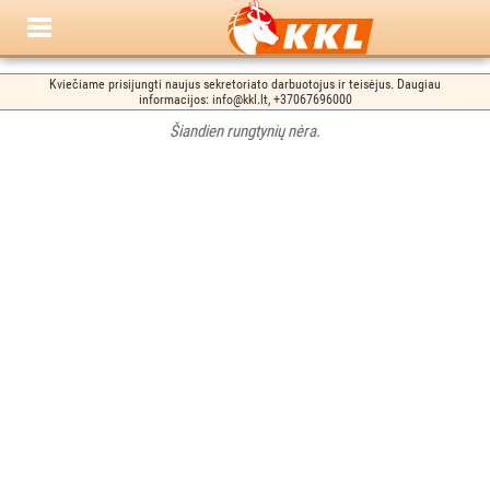
Kviečiame prisijungti naujus sekretoriato darbuotojus ir teisėjus. Daugiau
informacijos: info@kkl.lt, +37067696000
Šiandien rungtynių nėra.