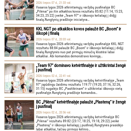
2026 liepos 07 d., 21:33 val.
Vasaros lygos 2026 atkrintamųjų varžybų pusfinalyje BC
„Pilėnai“ po itin atkaklios kovos rezultatu 85:82 (11:14, 15:23,
34:23, 25:22) įveikė „Team 97“ ir iškovojo kelialapį į didįjį
finalą.Rungtynių pradžioje iniciatyva…
KKL NGT po atkaklios kovos palaužė BC „Boom“ ir
iškopė į finalą
2026 liepos 07 d., 20:03 val.
Vasaros lygos 2026 atkrintamųjų varžybų pusfinalyje KKL NGT
rezultatu 88:84 palaužė BC „Boom“ ir iškovojo kelialapį į didįjį
finalą.Rungtynės nuo pat pirmųjų minučių klostėsi labai
atkakliai. Abi komandos demonstravo kovingą…
„Team 97“ dominavo ketvirtfinalyje ir užtikrintai žengė
į pusfinalį
2026 liepos 02 d., 22:41 val.
Vasaros lygos 2026 atkrintamųjų varžybų ketvirtfinalyje „Team
97“ įspūdingu žaidimu rezultatu 119:77 (19:20, 37:16, 32:26,
31:15) nugalėjo BC „Pasitikrinam“ ir užtikrintai iškovojo vietą
pusfinalyje.Rungtynių pradžioje komandos…
BC „Pilėnai“ ketvirtfinalyje palaužė „Plasteną“ ir žengė
į pusfinalį
2026 liepos 02 d., 20:56 val.
Vasaros lygos 2026 atkrintamųjų varžybų ketvirtfinalyje BC
„Pilėnai“ rezultatu 89:82 (23:17, 18:25, 19:18, 29:22) įveikė
„Plasteną“ ir iškovojo kelialapį į pusfinalį.Rungtynės prasidėjo
labai atkakliai, tačiau pirmojo kėlinio…