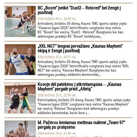
BC „Boom“ įveikė “Dust2 ‒ Rstored” bei žengė į
pusfinalį
2026 birželio 30 d., 22:28 val.
Antradienį, birželio 30 dieną, Kauno TMC sporto salėje įvyko
“Vasaros lygos 2026” ketvirtfinalio rungtynės tarp vietos
BC “Boom” bei svečių “Dust2 - Rstored”.Rungtynes kur kas
sėkmingiau pradėjo BC “Boom” kolektyvas,…
„KKL NGT“ lengvai pervažiavo „Kaunas Mayhem“
ekipą ir žengė į pusfinalį
2026 birželio 30 d., 20:37 val.
Antradienį, birželio 30 dieną, Kauno TMC sporto salėje įvyko
“Vasaros lygos 2026” ketvirtfinalio rungtynės tarp vietos “KKL
NGT” bei svečių “Kaunas Mayhem”.Rungtynes kur kas
sėkmingiau pradėjo aikštelės šeimininkai,…
Kovoje dėl patekimo į atkrintamąsias ‒ „Kaunas
Mayhem“ pergalė prieš „Atletą“
2026 birželio 25 d., 22:54 val.
Ketvirtadienį, birželio 25 dieną, Kauno TMC sporto salėje įvyko
“Vasaros lygos 2026” rungtynės tarp vietos “Kaunas Mayhem”
bei svečių “Atletas”.Rungtynes kiek sėkmingiau pradėjo
aikštelės šeimininkai, kurie šovė į…
M. Pažėros lemiamas metimas nulėmė „Team 97“
pergalę po pratęsimo
2026 birželio 25 d., 21:48 val.