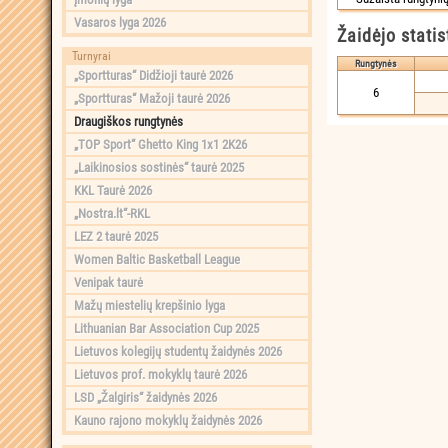
Vasaros lyga 2026
Žaidėjo statis
Turnyrai
Rungtynės
„Sportturas“ Didžioji taurė 2026
6
„Sportturas“ Mažoji taurė 2026
Draugiškos rungtynės
„TOP Sport“ Ghetto King 1x1 2K26
„Laikinosios sostinės“ taurė 2025
KKL Taurė 2026
„Nostra.lt“-RKL
LEZ 2 taurė 2025
Women Baltic Basketball League
Venipak taurė
Mažų miestelių krepšinio lyga
Lithuanian Bar Association Cup 2025
Lietuvos kolegijų studentų žaidynės 2026
Lietuvos prof. mokyklų taurė 2026
LSD „Žalgiris“ žaidynės 2026
Kauno rajono mokyklų žaidynės 2026