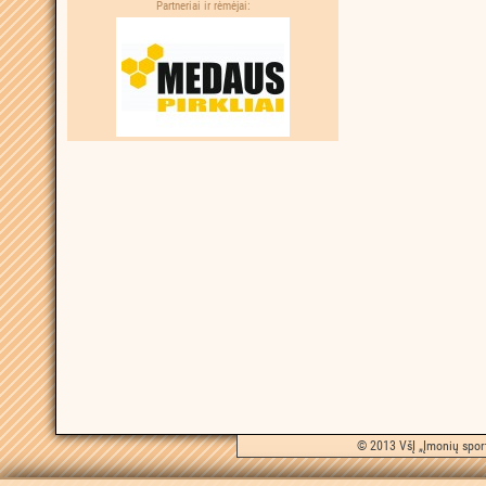
Partneriai ir rėmėjai:
© 2013 VšĮ „Įmonių sport