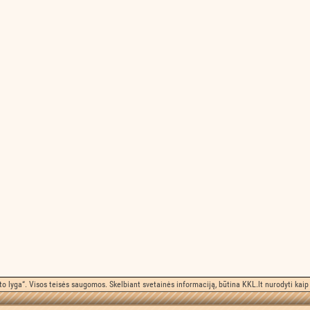
o lyga“. Visos teisės saugomos. Skelbiant svetainės informaciją, būtina KKL.lt nurodyti kaip 