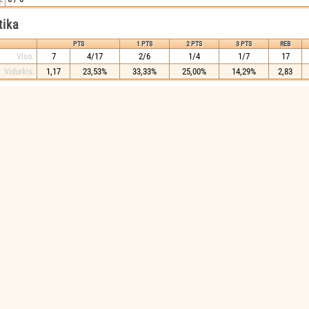
tika
PTS
1 PTS
2 PTS
3 PTS
REB
Viso:
7
4/17
2/6
1/4
1/7
17
Vidurkis:
1,17
23,53%
33,33%
25,00%
14,29%
2,83