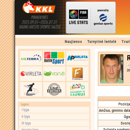
Naujienos
Turnyrinė lentelė
Tvar
R
20
Pozicija
Lygos
I lyga
Amžius, gimimo data
II lyga
Ūgis
III lyga
Svoris
Sužaista rungtynių
Įmonių lyga