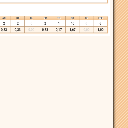
AS
ST
BL
FR
TO
FC
TF
EFF
2
2
0
2
1
10
0
6
0,33
0,33
0,00
0,33
0,17
1,67
0,00
1,00