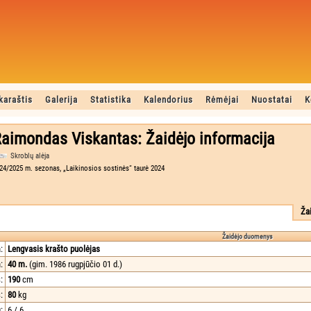
karaštis
Galerija
Statistika
Kalendorius
Rėmėjai
Nuostatai
K
aimondas Viskantas: Žaidėjo informacija
Skroblų alėja
24/2025 m. sezonas, „Laikinosios sostinės“ taurė 2024
Ža
Žaidėjo duomenys
:
Lengvasis krašto puolėjas
:
40 m.
(gim. 1986 rugpjūčio 01 d.)
:
190
cm
:
80
kg
:
6 / 6