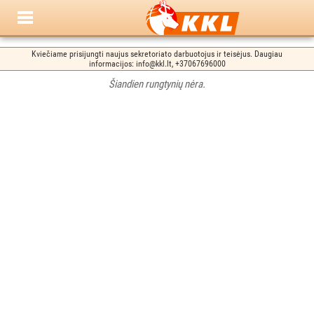
Kviečiame prisijungti naujus sekretoriato darbuotojus ir teisėjus. Daugiau
informacijos: info@kkl.lt, +37067696000
Šiandien rungtynių nėra.