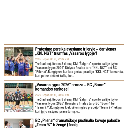
Pratęsimo pareikalavusiame trileryje ‒ dar vienas
„KKL NGT“ triumfas „Vasaros lygoje“!
2026 liepos 08 d., 22:09 val.
Trečiadienį, liepos 8 dieną, KM “Žalgiris” sporto salėje įvyko
“Vasaros lygos 2026” Didysis finalas tarp “KKL NGT” bei BC
“Pilėnai”.Rungtynes kur kas geriau pradėjo “KKL NGT” komanda,
kuri pelnė dešimt taškų be…
„Vasaros lygos 2026“ bronza ‒ BC „Boom“
komandos rankose!
2026 liepos 08 d., 20:09 val.
Trečiadienį, liepos 8 dieną, KM “Žalgiris” sporto salėje įvyko
“Vasaros lygos 2026” Bronzinis finalas tarp BC “Boom” bei
“Team 97”.Rungtynes kiek sėkmingiau pradėjo “Team 97” ekipa,
kuri įgijo nežymų pranašumą, o…
BC „Pilėnai“ dramatiškoje pusfinalio kovoje palaužė
„Team 97“ ir žengė į finalą