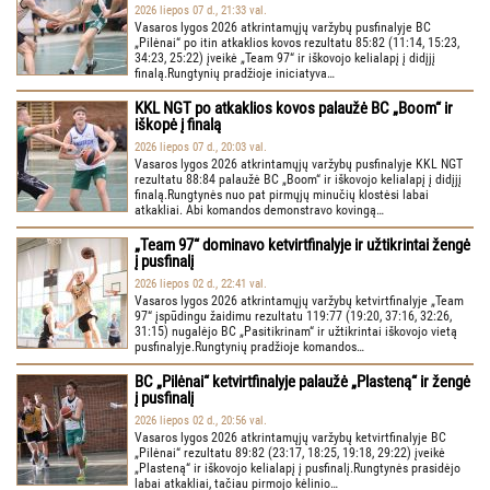
2026 liepos 07 d., 21:33 val.
Vasaros lygos 2026 atkrintamųjų varžybų pusfinalyje BC
„Pilėnai“ po itin atkaklios kovos rezultatu 85:82 (11:14, 15:23,
34:23, 25:22) įveikė „Team 97“ ir iškovojo kelialapį į didįjį
finalą.Rungtynių pradžioje iniciatyva…
KKL NGT po atkaklios kovos palaužė BC „Boom“ ir
iškopė į finalą
2026 liepos 07 d., 20:03 val.
Vasaros lygos 2026 atkrintamųjų varžybų pusfinalyje KKL NGT
rezultatu 88:84 palaužė BC „Boom“ ir iškovojo kelialapį į didįjį
finalą.Rungtynės nuo pat pirmųjų minučių klostėsi labai
atkakliai. Abi komandos demonstravo kovingą…
„Team 97“ dominavo ketvirtfinalyje ir užtikrintai žengė
į pusfinalį
2026 liepos 02 d., 22:41 val.
Vasaros lygos 2026 atkrintamųjų varžybų ketvirtfinalyje „Team
97“ įspūdingu žaidimu rezultatu 119:77 (19:20, 37:16, 32:26,
31:15) nugalėjo BC „Pasitikrinam“ ir užtikrintai iškovojo vietą
pusfinalyje.Rungtynių pradžioje komandos…
BC „Pilėnai“ ketvirtfinalyje palaužė „Plasteną“ ir žengė
į pusfinalį
2026 liepos 02 d., 20:56 val.
Vasaros lygos 2026 atkrintamųjų varžybų ketvirtfinalyje BC
„Pilėnai“ rezultatu 89:82 (23:17, 18:25, 19:18, 29:22) įveikė
„Plasteną“ ir iškovojo kelialapį į pusfinalį.Rungtynės prasidėjo
labai atkakliai, tačiau pirmojo kėlinio…