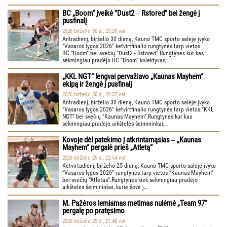
BC „Boom“ įveikė “Dust2 ‒ Rstored” bei žengė į
pusfinalį
2026 birželio 30 d., 22:28 val.
Antradienį, birželio 30 dieną, Kauno TMC sporto salėje įvyko
“Vasaros lygos 2026” ketvirtfinalio rungtynės tarp vietos
BC “Boom” bei svečių “Dust2 - Rstored”.Rungtynes kur kas
sėkmingiau pradėjo BC “Boom” kolektyvas,…
„KKL NGT“ lengvai pervažiavo „Kaunas Mayhem“
ekipą ir žengė į pusfinalį
2026 birželio 30 d., 20:37 val.
Antradienį, birželio 30 dieną, Kauno TMC sporto salėje įvyko
“Vasaros lygos 2026” ketvirtfinalio rungtynės tarp vietos “KKL
NGT” bei svečių “Kaunas Mayhem”.Rungtynes kur kas
sėkmingiau pradėjo aikštelės šeimininkai,…
Kovoje dėl patekimo į atkrintamąsias ‒ „Kaunas
Mayhem“ pergalė prieš „Atletą“
2026 birželio 25 d., 22:54 val.
Ketvirtadienį, birželio 25 dieną, Kauno TMC sporto salėje įvyko
“Vasaros lygos 2026” rungtynės tarp vietos “Kaunas Mayhem”
bei svečių “Atletas”.Rungtynes kiek sėkmingiau pradėjo
aikštelės šeimininkai, kurie šovė į…
M. Pažėros lemiamas metimas nulėmė „Team 97“
pergalę po pratęsimo
2026 birželio 25 d., 21:48 val.