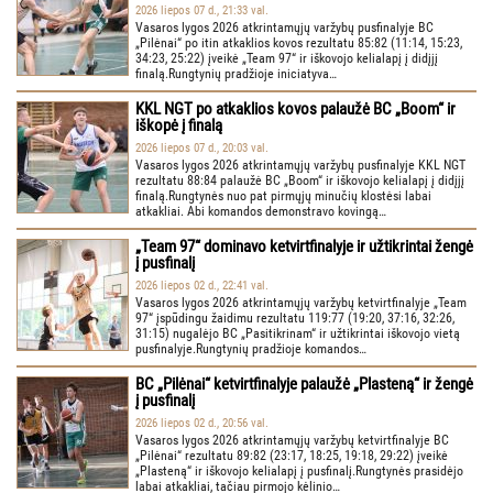
2026 liepos 07 d., 21:33 val.
Vasaros lygos 2026 atkrintamųjų varžybų pusfinalyje BC
„Pilėnai“ po itin atkaklios kovos rezultatu 85:82 (11:14, 15:23,
34:23, 25:22) įveikė „Team 97“ ir iškovojo kelialapį į didįjį
finalą.Rungtynių pradžioje iniciatyva…
KKL NGT po atkaklios kovos palaužė BC „Boom“ ir
iškopė į finalą
2026 liepos 07 d., 20:03 val.
Vasaros lygos 2026 atkrintamųjų varžybų pusfinalyje KKL NGT
rezultatu 88:84 palaužė BC „Boom“ ir iškovojo kelialapį į didįjį
finalą.Rungtynės nuo pat pirmųjų minučių klostėsi labai
atkakliai. Abi komandos demonstravo kovingą…
„Team 97“ dominavo ketvirtfinalyje ir užtikrintai žengė
į pusfinalį
2026 liepos 02 d., 22:41 val.
Vasaros lygos 2026 atkrintamųjų varžybų ketvirtfinalyje „Team
97“ įspūdingu žaidimu rezultatu 119:77 (19:20, 37:16, 32:26,
31:15) nugalėjo BC „Pasitikrinam“ ir užtikrintai iškovojo vietą
pusfinalyje.Rungtynių pradžioje komandos…
BC „Pilėnai“ ketvirtfinalyje palaužė „Plasteną“ ir žengė
į pusfinalį
2026 liepos 02 d., 20:56 val.
Vasaros lygos 2026 atkrintamųjų varžybų ketvirtfinalyje BC
„Pilėnai“ rezultatu 89:82 (23:17, 18:25, 19:18, 29:22) įveikė
„Plasteną“ ir iškovojo kelialapį į pusfinalį.Rungtynės prasidėjo
labai atkakliai, tačiau pirmojo kėlinio…