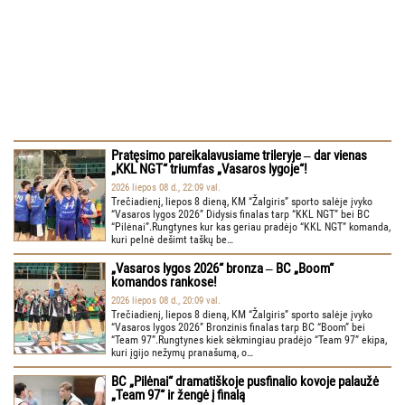
Pratęsimo pareikalavusiame trileryje ‒ dar vienas
„KKL NGT“ triumfas „Vasaros lygoje“!
2026 liepos 08 d., 22:09 val.
Trečiadienį, liepos 8 dieną, KM “Žalgiris” sporto salėje įvyko
“Vasaros lygos 2026” Didysis finalas tarp “KKL NGT” bei BC
“Pilėnai”.Rungtynes kur kas geriau pradėjo “KKL NGT” komanda,
kuri pelnė dešimt taškų be…
„Vasaros lygos 2026“ bronza ‒ BC „Boom“
komandos rankose!
2026 liepos 08 d., 20:09 val.
Trečiadienį, liepos 8 dieną, KM “Žalgiris” sporto salėje įvyko
“Vasaros lygos 2026” Bronzinis finalas tarp BC “Boom” bei
“Team 97”.Rungtynes kiek sėkmingiau pradėjo “Team 97” ekipa,
kuri įgijo nežymų pranašumą, o…
BC „Pilėnai“ dramatiškoje pusfinalio kovoje palaužė
„Team 97“ ir žengė į finalą