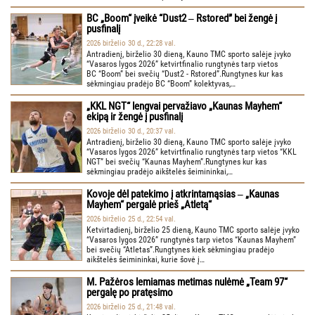
BC „Boom“ įveikė “Dust2 ‒ Rstored” bei žengė į
pusfinalį
2026 birželio 30 d., 22:28 val.
Antradienį, birželio 30 dieną, Kauno TMC sporto salėje įvyko
“Vasaros lygos 2026” ketvirtfinalio rungtynės tarp vietos
BC “Boom” bei svečių “Dust2 - Rstored”.Rungtynes kur kas
sėkmingiau pradėjo BC “Boom” kolektyvas,…
„KKL NGT“ lengvai pervažiavo „Kaunas Mayhem“
ekipą ir žengė į pusfinalį
2026 birželio 30 d., 20:37 val.
Antradienį, birželio 30 dieną, Kauno TMC sporto salėje įvyko
“Vasaros lygos 2026” ketvirtfinalio rungtynės tarp vietos “KKL
NGT” bei svečių “Kaunas Mayhem”.Rungtynes kur kas
sėkmingiau pradėjo aikštelės šeimininkai,…
Kovoje dėl patekimo į atkrintamąsias ‒ „Kaunas
Mayhem“ pergalė prieš „Atletą“
2026 birželio 25 d., 22:54 val.
Ketvirtadienį, birželio 25 dieną, Kauno TMC sporto salėje įvyko
“Vasaros lygos 2026” rungtynės tarp vietos “Kaunas Mayhem”
bei svečių “Atletas”.Rungtynes kiek sėkmingiau pradėjo
aikštelės šeimininkai, kurie šovė į…
M. Pažėros lemiamas metimas nulėmė „Team 97“
pergalę po pratęsimo
2026 birželio 25 d., 21:48 val.