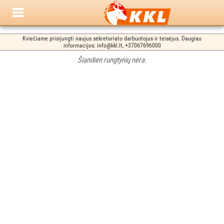
Kviečiame prisijungti naujus sekretoriato darbuotojus ir teisėjus. Daugiau
informacijos: info@kkl.lt, +37067696000
Šiandien rungtynių nėra.