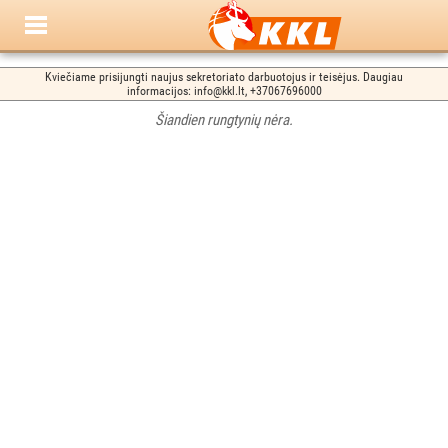
Kviečiame prisijungti naujus sekretoriato darbuotojus ir teisėjus. Daugiau
informacijos: info@kkl.lt, +37067696000
Šiandien rungtynių nėra.