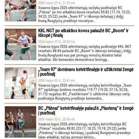
2026 liepos 07 d., 21:33 val.
Vasaros lygos 2026 atkrintamųjų varžybų pusfinalyje BC
„Pilėnai“ po itin atkaklios kovos rezultatu 85:82 (11:14, 15:23,
34:23, 25:22) įveikė „Team 97“ ir iškovojo kelialapį į didįjį
finalą.Rungtynių pradžioje iniciatyva…
KKL NGT po atkaklios kovos palaužė BC „Boom“ ir
iškopė į finalą
2026 liepos 07 d., 20:03 val.
Vasaros lygos 2026 atkrintamųjų varžybų pusfinalyje KKL NGT
rezultatu 88:84 palaužė BC „Boom“ ir iškovojo kelialapį į didįjį
finalą.Rungtynės nuo pat pirmųjų minučių klostėsi labai
atkakliai. Abi komandos demonstravo kovingą…
„Team 97“ dominavo ketvirtfinalyje ir užtikrintai žengė
į pusfinalį
2026 liepos 02 d., 22:41 val.
Vasaros lygos 2026 atkrintamųjų varžybų ketvirtfinalyje „Team
97“ įspūdingu žaidimu rezultatu 119:77 (19:20, 37:16, 32:26,
31:15) nugalėjo BC „Pasitikrinam“ ir užtikrintai iškovojo vietą
pusfinalyje.Rungtynių pradžioje komandos…
BC „Pilėnai“ ketvirtfinalyje palaužė „Plasteną“ ir žengė
į pusfinalį
2026 liepos 02 d., 20:56 val.
Vasaros lygos 2026 atkrintamųjų varžybų ketvirtfinalyje BC
„Pilėnai“ rezultatu 89:82 (23:17, 18:25, 19:18, 29:22) įveikė
„Plasteną“ ir iškovojo kelialapį į pusfinalį.Rungtynės prasidėjo
labai atkakliai, tačiau pirmojo kėlinio…