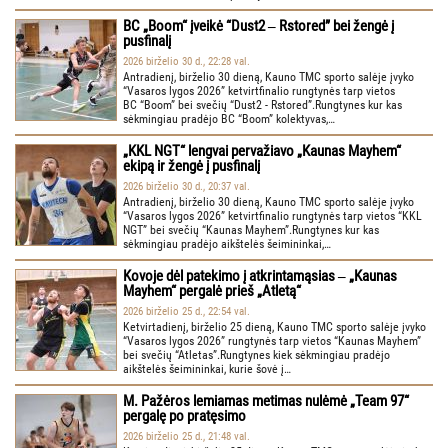
BC „Boom“ įveikė “Dust2 ‒ Rstored” bei žengė į
pusfinalį
2026 birželio 30 d., 22:28 val.
Antradienį, birželio 30 dieną, Kauno TMC sporto salėje įvyko
“Vasaros lygos 2026” ketvirtfinalio rungtynės tarp vietos
BC “Boom” bei svečių “Dust2 - Rstored”.Rungtynes kur kas
sėkmingiau pradėjo BC “Boom” kolektyvas,…
„KKL NGT“ lengvai pervažiavo „Kaunas Mayhem“
ekipą ir žengė į pusfinalį
2026 birželio 30 d., 20:37 val.
Antradienį, birželio 30 dieną, Kauno TMC sporto salėje įvyko
“Vasaros lygos 2026” ketvirtfinalio rungtynės tarp vietos “KKL
NGT” bei svečių “Kaunas Mayhem”.Rungtynes kur kas
sėkmingiau pradėjo aikštelės šeimininkai,…
Kovoje dėl patekimo į atkrintamąsias ‒ „Kaunas
Mayhem“ pergalė prieš „Atletą“
2026 birželio 25 d., 22:54 val.
Ketvirtadienį, birželio 25 dieną, Kauno TMC sporto salėje įvyko
“Vasaros lygos 2026” rungtynės tarp vietos “Kaunas Mayhem”
bei svečių “Atletas”.Rungtynes kiek sėkmingiau pradėjo
aikštelės šeimininkai, kurie šovė į…
M. Pažėros lemiamas metimas nulėmė „Team 97“
pergalę po pratęsimo
2026 birželio 25 d., 21:48 val.