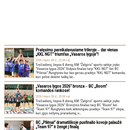
Pratęsimo pareikalavusiame trileryje ‒ dar vienas
„KKL NGT“ triumfas „Vasaros lygoje“!
2026 liepos 08 d., 22:09 val.
Trečiadienį, liepos 8 dieną, KM “Žalgiris” sporto salėje įvyko
“Vasaros lygos 2026” Didysis finalas tarp “KKL NGT” bei BC
“Pilėnai”.Rungtynes kur kas geriau pradėjo “KKL NGT” komanda,
kuri pelnė dešimt taškų be…
„Vasaros lygos 2026“ bronza ‒ BC „Boom“
komandos rankose!
2026 liepos 08 d., 20:09 val.
Trečiadienį, liepos 8 dieną, KM “Žalgiris” sporto salėje įvyko
“Vasaros lygos 2026” Bronzinis finalas tarp BC “Boom” bei
“Team 97”.Rungtynes kiek sėkmingiau pradėjo “Team 97” ekipa,
kuri įgijo nežymų pranašumą, o…
BC „Pilėnai“ dramatiškoje pusfinalio kovoje palaužė
„Team 97“ ir žengė į finalą